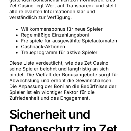
Zet Casino legt Wert auf Transparenz und stellt
alle relevanten Informationen klar und
verständlich zur Verfügung.
Willkommensbonus für neue Spieler
Regelmäßige Einzahlungsboni
Freispiele für ausgewählte Spielautomaten
Cashback-Aktionen
Treueprogramm für aktive Spieler
Diese Liste verdeutlicht, wie das Zet Casino
seine Spieler belohnt und langfristig an sich
bindet. Die Vielfalt der Bonusangebote sorgt für
Abwechslung und erhöht die Gewinnchancen.
Die Anpassung der Boni an die Bedürfnisse der
Spieler ist ein wichtiger Faktor für die
Zufriedenheit und das Engagement.
Sicherheit und
Datenschutz im Zet