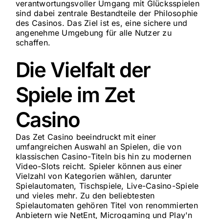
verantwortungsvoller Umgang mit Glücksspielen
sind dabei zentrale Bestandteile der Philosophie
des Casinos. Das Ziel ist es, eine sichere und
angenehme Umgebung für alle Nutzer zu
schaffen.
Die Vielfalt der
Spiele im Zet
Casino
Das Zet Casino beeindruckt mit einer
umfangreichen Auswahl an Spielen, die von
klassischen Casino-Titeln bis hin zu modernen
Video-Slots reicht. Spieler können aus einer
Vielzahl von Kategorien wählen, darunter
Spielautomaten, Tischspiele, Live-Casino-Spiele
und vieles mehr. Zu den beliebtesten
Spielautomaten gehören Titel von renommierten
Anbietern wie NetEnt, Microgaming und Play'n