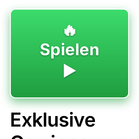
🔥
Spielen
▶️
Exklusive