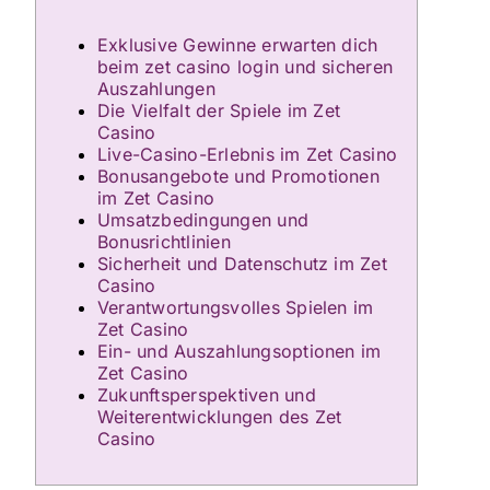
Exklusive Gewinne erwarten dich
beim zet casino login und sicheren
Auszahlungen
Die Vielfalt der Spiele im Zet
Casino
Live-Casino-Erlebnis im Zet Casino
Bonusangebote und Promotionen
im Zet Casino
Umsatzbedingungen und
Bonusrichtlinien
Sicherheit und Datenschutz im Zet
Casino
Verantwortungsvolles Spielen im
Zet Casino
Ein- und Auszahlungsoptionen im
Zet Casino
Zukunftsperspektiven und
Weiterentwicklungen des Zet
Casino