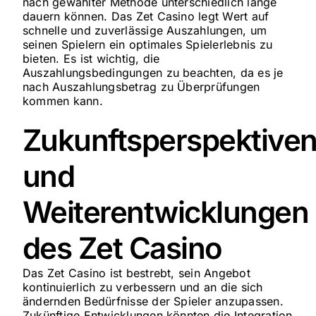
nach gewählter Methode unterschiedlich lange
dauern können. Das Zet Casino legt Wert auf
schnelle und zuverlässige Auszahlungen, um
seinen Spielern ein optimales Spielerlebnis zu
bieten. Es ist wichtig, die
Auszahlungsbedingungen zu beachten, da es je
nach Auszahlungsbetrag zu Überprüfungen
kommen kann.
Zukunftsperspektive
und
Weiterentwicklungen
des Zet Casino
Das Zet Casino ist bestrebt, sein Angebot
kontinuierlich zu verbessern und an die sich
ändernden Bedürfnisse der Spieler anzupassen.
Zukünftige Entwicklungen könnten die Integration