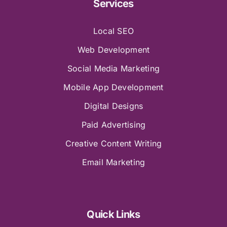
Services
Local SEO
Web Development
Social Media Marketing
Mobile App Development
Digital Designs
Paid Advertising
Creative Content Writing
Email Marketing
Quick Links