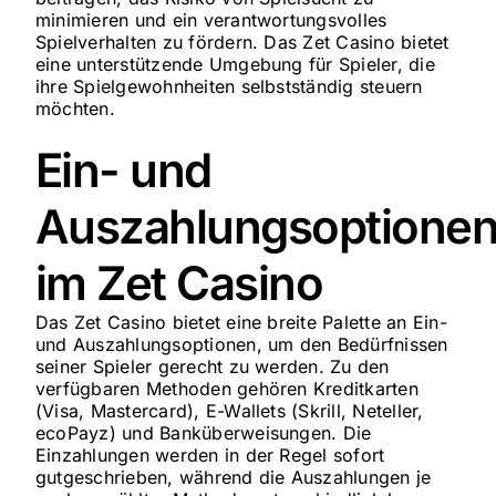
minimieren und ein verantwortungsvolles
Spielverhalten zu fördern. Das Zet Casino bietet
eine unterstützende Umgebung für Spieler, die
ihre Spielgewohnheiten selbstständig steuern
möchten.
Ein- und
Auszahlungsoptione
im Zet Casino
Das Zet Casino bietet eine breite Palette an Ein-
und Auszahlungsoptionen, um den Bedürfnissen
seiner Spieler gerecht zu werden. Zu den
verfügbaren Methoden gehören Kreditkarten
(Visa, Mastercard), E-Wallets (Skrill, Neteller,
ecoPayz) und Banküberweisungen. Die
Einzahlungen werden in der Regel sofort
gutgeschrieben, während die Auszahlungen je