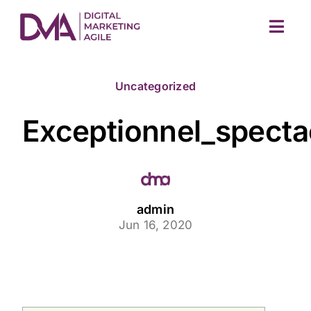
Skip
to
Togg
content
Navig
Uncategorized
Exceptionnel_specta
M
admin
Jun 16, 2020