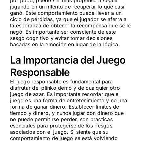
por poco, puede ser más propenso a seguir
jugando en un intento de recuperar lo que casi
ganó. Este comportamiento puede llevar a un
ciclo de pérdidas, ya que el jugador se aferra a
la esperanza de obtener la recompensa que se le
negó. Es importante ser consciente de este
sesgo cognitivo y evitar tomar decisiones
basadas en la emoción en lugar de la lógica.
La Importancia del Juego
Responsable
El juego responsable es fundamental para
disfrutar del plinko demo y de cualquier otro
juego de azar. Es importante recordar que el
juego es una forma de entretenimiento y no una
forma de ganar dinero. Establecer límites de
tiempo y dinero, y nunca jugar con dinero que
no puede permitirse perder, son prácticas
esenciales para protegerse de los riesgos
asociados con el juego. Si siente que su
comportamiento de juego se está volviendo