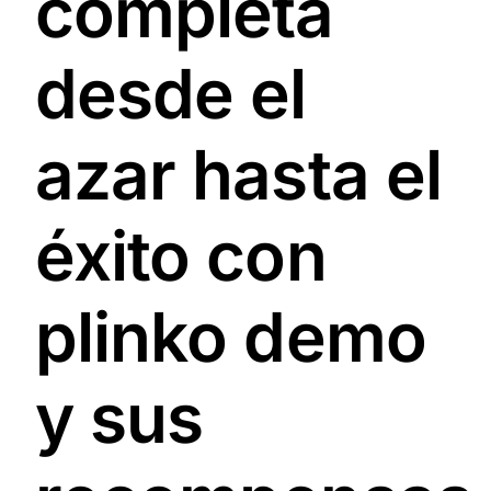
completa
desde el
azar hasta el
éxito con
plinko demo
y sus