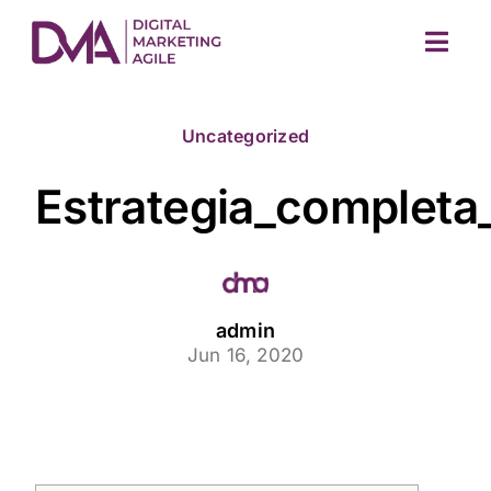
Skip
to
Togg
content
Navig
Uncategorized
Estrategia_completa
M
admin
Jun 16, 2020