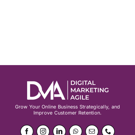
Grow Your Online Business Strategically, and
Improve Customer Retention.