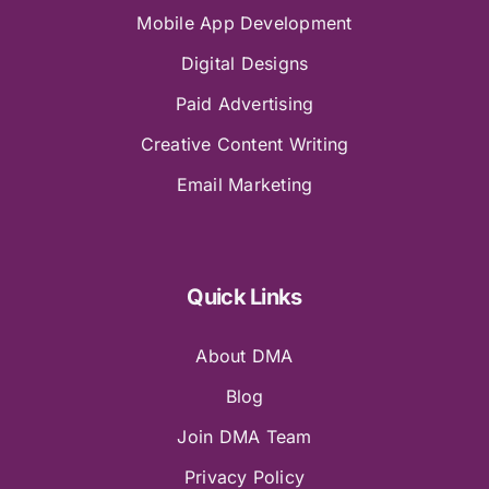
Mobile App Development
Digital Designs
Paid Advertising
Creative Content Writing
Email Marketing
Quick Links
About DMA
Blog
Join DMA Team
Privacy Policy