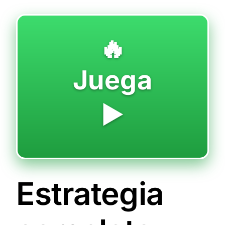
🔥
Juega
▶️
Estrategia