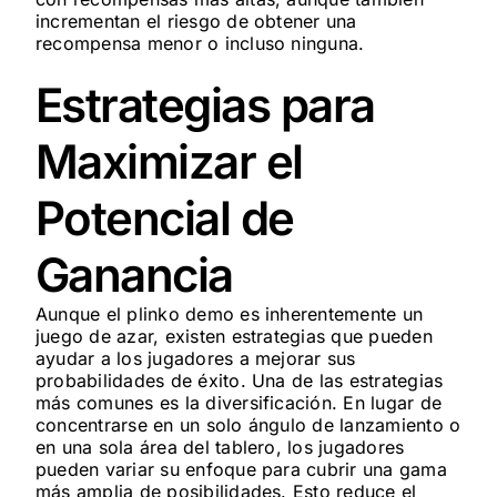
incrementan el riesgo de obtener una
recompensa menor o incluso ninguna.
Estrategias para
Maximizar el
Potencial de
Ganancia
Aunque el plinko demo es inherentemente un
juego de azar, existen estrategias que pueden
ayudar a los jugadores a mejorar sus
probabilidades de éxito. Una de las estrategias
más comunes es la diversificación. En lugar de
concentrarse en un solo ángulo de lanzamiento o
en una sola área del tablero, los jugadores
pueden variar su enfoque para cubrir una gama
más amplia de posibilidades. Esto reduce el