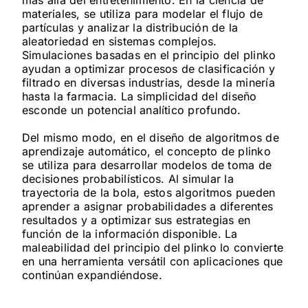
más allá del entretenimiento. En la ciencia de
materiales, se utiliza para modelar el flujo de
partículas y analizar la distribución de la
aleatoriedad en sistemas complejos.
Simulaciones basadas en el principio del plinko
ayudan a optimizar procesos de clasificación y
filtrado en diversas industrias, desde la minería
hasta la farmacia. La simplicidad del diseño
esconde un potencial analítico profundo.
Del mismo modo, en el diseño de algoritmos de
aprendizaje automático, el concepto de plinko
se utiliza para desarrollar modelos de toma de
decisiones probabilísticos. Al simular la
trayectoria de la bola, estos algoritmos pueden
aprender a asignar probabilidades a diferentes
resultados y a optimizar sus estrategias en
función de la información disponible. La
maleabilidad del principio del plinko lo convierte
en una herramienta versátil con aplicaciones que
continúan expandiéndose.