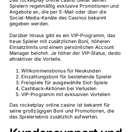
Das rocketplay online casino bietet seinen
Spielern regelmäßig exklusive Promotionen und
Angebote an, die per E-Mail oder über die
Social-Media-Kanäle des Casinos bekannt
gegeben werden.
Darüber hinaus gibt es ein VIP-Programm, das
treue Spieler mit zusätzlichen Boni, höheren
Einsatzlimits und einem persönlichen Account
Manager belohnt. Je höher der VIP-Status, desto
attraktiver die Vorteile.
Willkommensbonus für Neukunden
Einzahlungsboni für bestehende Spieler
Freispiele für ausgewählte Slot-Spiele
Cashback-Aktionen bei Verlusten
VIP-Programm mit exklusiven Vorteilen
Das rocketplay online casino ist bekannt für
seine großzügigen Boni und Promotionen, die
das Spielerlebnis zusätzlich aufwerten.