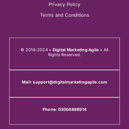
Privacy Policy
Terms and Conditions
© 2018-2024 •
Digital Marketing Agile
• All
Rights Reserved.
Mail:
support@digitalmarketingagile.com
Phone:
03004888914