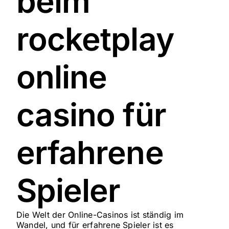
beim
rocketplay
online
casino für
erfahrene
Spieler
Die Welt der Online-Casinos ist ständig im
Wandel, und für erfahrene Spieler ist es