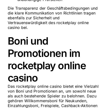
Die Transparenz der Geschäftsbedingungen und
die klare Kommunikation von Richtlinien tragen
ebenfalls zur Sicherheit und
Vertrauenswürdigkeit des rocketplay online
casino bei.
Boni und
Promotionen im
rocketplay online
casino
Das rocketplay online casino bietet eine Vielzahl
von Boni und Promotionen an, um sowohl neue
als auch bestehende Spieler zu belohnen. Dazu
gehören Willkommensboni für Neukunden,
Einzahlungsboni, Freispiele, Cashback-Aktionen