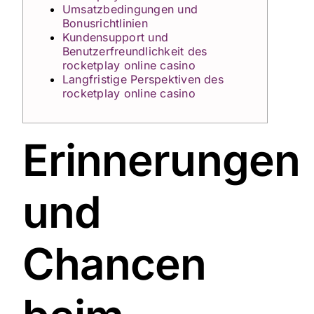
Umsatzbedingungen und
Bonusrichtlinien
Kundensupport und
Benutzerfreundlichkeit des
rocketplay online casino
Langfristige Perspektiven des
rocketplay online casino
Erinnerungen
und
Chancen