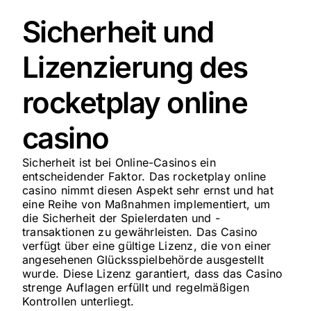
Sicherheit und
Lizenzierung des
rocketplay online
casino
Sicherheit ist bei Online-Casinos ein
entscheidender Faktor. Das rocketplay online
casino nimmt diesen Aspekt sehr ernst und hat
eine Reihe von Maßnahmen implementiert, um
die Sicherheit der Spielerdaten und -
transaktionen zu gewährleisten. Das Casino
verfügt über eine gültige Lizenz, die von einer
angesehenen Glücksspielbehörde ausgestellt
wurde. Diese Lizenz garantiert, dass das Casino
strenge Auflagen erfüllt und regelmäßigen
Kontrollen unterliegt.