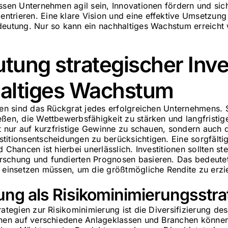
ssen Unternehmen agil sein, Innovationen fördern und sich
trieren. Eine klare Vision und eine effektive Umsetzung 
deutung. Nur so kann ein nachhaltiges Wachstum erreicht
tung strategischer Inve
haltiges Wachstum
onen sind das Rückgrat jedes erfolgreichen Unternehmens. 
eßen, die Wettbewerbsfähigkeit zu stärken und langfristig
ht nur auf kurzfristige Gewinne zu schauen, sondern auch d
titionsentscheidungen zu berücksichtigen. Eine sorgfälti
 Chancen ist hierbei unerlässlich. Investitionen sollten ste
rschung und fundierten Prognosen basieren. Das bedeute
t einsetzen müssen, um die größtmögliche Rendite zu erzi
rung als Risikominimierungsstra
rategien zur Risikominimierung ist die Diversifizierung des
onen auf verschiedene Anlageklassen und Branchen könne