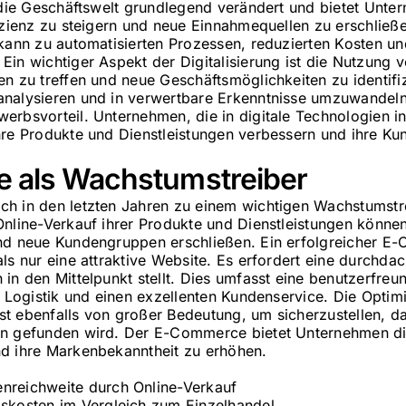
 die Geschäftswelt grundlegend verändert und bietet Unter
fizienz zu steigern und neue Einnahmequellen zu erschließ
 kann zu automatisierten Prozessen, reduzierten Kosten un
Ein wichtiger Aspekt der Digitalisierung ist die Nutzung
n zu treffen und neue Geschäftsmöglichkeiten zu identifiz
nalysieren und in verwertbare Erkenntnisse umzuwandeln,
erbsvorteil. Unternehmen, die in digitale Technologien in
hre Produkte und Dienstleistungen verbessern und ihre Ku
 als Wachstumstreiber
ch in den letzten Jahren zu einem wichtigen Wachstumstr
Online-Verkauf ihrer Produkte und Dienstleistungen könne
und neue Kundengruppen erschließen. Ein erfolgreicher 
ls nur eine attraktive Website. Es erfordert eine durchdach
in den Mittelpunkt stellt. Dies umfasst eine benutzerfreu
e Logistik und einen exzellenten Kundenservice. Die Optim
t ebenfalls von großer Bedeutung, um sicherzustellen, d
n gefunden wird. Der E-Commerce bietet Unternehmen die
d ihre Markenbekanntheit zu erhöhen.
nreichweite durch Online-Verkauf
bskosten im Vergleich zum Einzelhandel