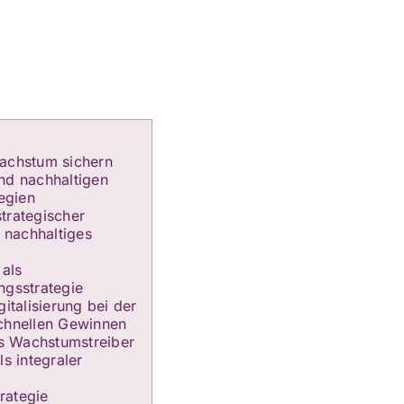
Wachstum sichern
nd nachhaltigen
tegien
trategischer
r nachhaltiges
 als
ngsstrategie
gitalisierung bei der
chnellen Gewinnen
 Wachstumstreiber
ls integraler
rategie