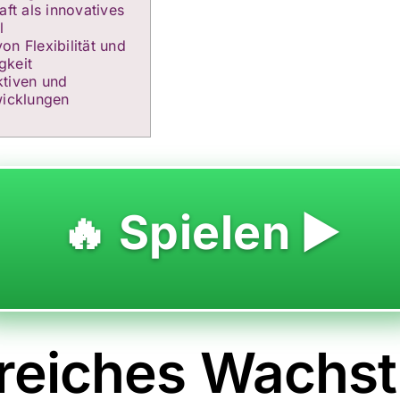
aft als innovatives
l
on Flexibilität und
gkeit
ktiven und
wicklungen
🔥 Spielen ▶️
greiches Wachs