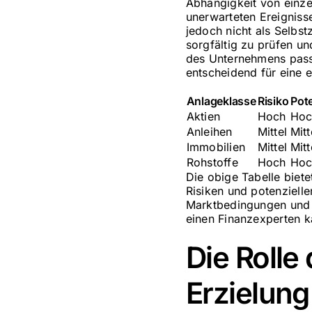
Abhängigkeit von einze
unerwarteten Ereignisse
jedoch nicht als Selbs
sorgfältig zu prüfen u
des Unternehmens pass
entscheidend für eine e
Anlageklasse
Risiko
Pote
Aktien
Hoch
Hoc
Anleihen
Mittel
Mitt
Immobilien
Mittel
Mitt
Rohstoffe
Hoch
Hoc
Die obige Tabelle biet
Risiken und potenzielle
Marktbedingungen und i
einen Finanzexperten k
Die Rolle 
Erzielun