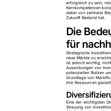
erfolgreich zu sein, mü
Kernkompetenzen konzen
dabei von zentraler Be
Zukunft Bestand hat.
Die Bedeu
für nach
Strategische Investiti
neue Märkte zu erschli
ist jedoch wichtig, nic
Auswirkungen von Inves
potenziellen Risiken und
Grundlage von Marktfo
ihre Ressourcen geziel
Diversifizie
Eine der wichtigsten St
Streuung von Investiti