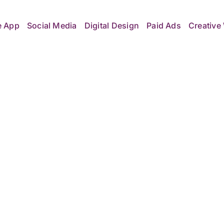
e App
Social Media
Digital Design
Paid Ads
Creative 