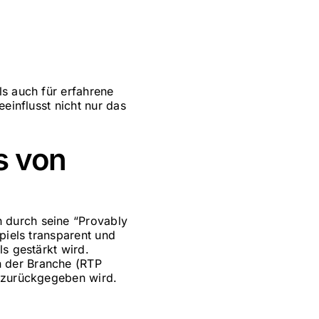
ls auch für erfahrene
eeinflusst nicht nur das
s von
 durch seine “Provably
piels transparent und
ls gestärkt wird.
n der Branche (RTP
r zurückgegeben wird.