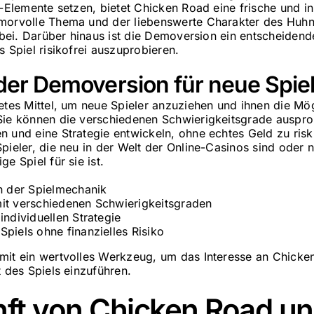
o-Elemente setzen, bietet Chicken Road eine frische und i
morvolle Thema und der liebenswerte Charakter des Huhns
s bei. Darüber hinaus ist die Demoversion ein entscheidende
s Spiel risikofrei auszuprobieren.
 der Demoversion für neue Spie
etes Mittel, um neue Spieler anzuziehen und ihnen die Mö
Sie können die verschiedenen Schwierigkeitsgrade auspro
 und eine Strategie entwickeln, ohne echtes Geld zu riski
pieler, die neu in der Welt der Online-Casinos sind oder 
e Spiel für sie ist.
en der Spielmechanik
it verschiedenen Schwierigkeitsgraden
individuellen Strategie
piels ohne finanzielles Risiko
omit ein wertvolles Werkzeug, um das Interesse an Chick
t des Spiels einzuführen.
nft von Chicken Road u