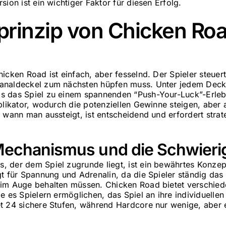
sion ist ein wichtiger Faktor für diesen Erfolg.
prinzip von Chicken Ro
icken Road ist einfach, aber fesselnd. Der Spieler steuert
analdeckel zum nächsten hüpfen muss. Unter jedem Decke
s das Spiel zu einem spannenden “Push-Your-Luck”-Erleb
plikator, wodurch die potenziellen Gewinne steigen, aber 
, wann man aussteigt, ist entscheidend und erfordert str
echanismus und die Schwieri
 der dem Spiel zugrunde liegt, ist ein bewährtes Konzept
t für Spannung und Adrenalin, da die Spieler ständig das 
 im Auge behalten müssen. Chicken Road bietet verschie
e es Spielern ermöglichen, das Spiel an ihre individuellen
t 24 sichere Stufen, während Hardcore nur wenige, aber 