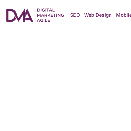
Skip
to
content
SEO
Web Design
Mobil