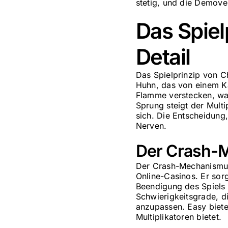
stetig, und die Demover
Das Spiel
Detail
Das Spielprinzip von Ch
Huhn, das von einem K
Flamme verstecken, wa
Sprung steigt der Multi
sich. Die Entscheidung
Nerven.
Der Crash-M
Der Crash-Mechanismus,
Online-Casinos. Er sorg
Beendigung des Spiels
Schwierigkeitsgrade, di
anzupassen. Easy biete
Multiplikatoren bietet.