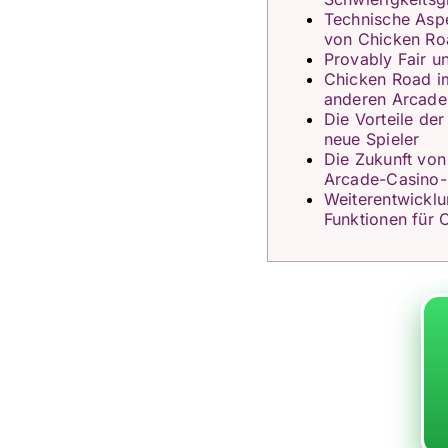
Technische Asp
von Chicken Ro
Provably Fair u
Chicken Road i
anderen Arcade
Die Vorteile de
neue Spieler
Die Zukunft vo
Arcade-Casino-
Weiterentwickl
Funktionen für 