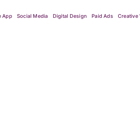
e App
Social Media
Digital Design
Paid Ads
Creative 