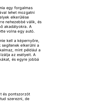
utnia egy forgalmas
val lehet mozgatni
elyek elkerülése
yre nehezebbé válik, és
nő akadályokra. A
ötte volna egy autó.
nie kell a képernyőre,
 segítenek elkerülni a
kalmaz, mint például a
álja az esélyeit. A
ikákat, és egyre jobbá
őt és pontszorzót
tud szerezni, de