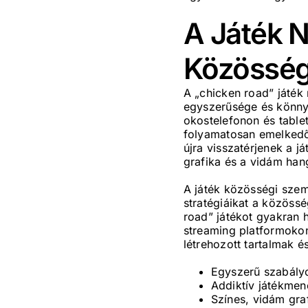
A Játék 
Közösség
A „chicken road” játék
egyszerűsége és könnyű
okostelefonon és tablet
folyamatosan emelkedő 
újra visszatérjenek a j
grafika és a vidám han
A játék közösségi szem
stratégiáikat a közös
road” játékot gyakran 
streaming platformokon
létrehozott tartalmak é
Egyszerű szabály
Addiktív játékmen
Színes, vidám gra