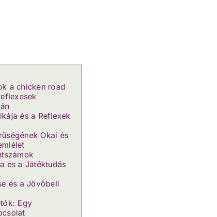
ok a chicken road
reflexesek
zán
kája és a Reflexek
rűségének Okai és
emlélet
ontszámok
a és a Játéktudás
se és a Jövőbeli
tók: Egy
pcsolat