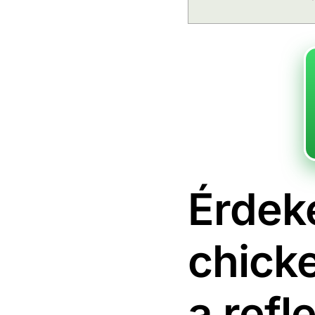
Érdek
chick
a ref