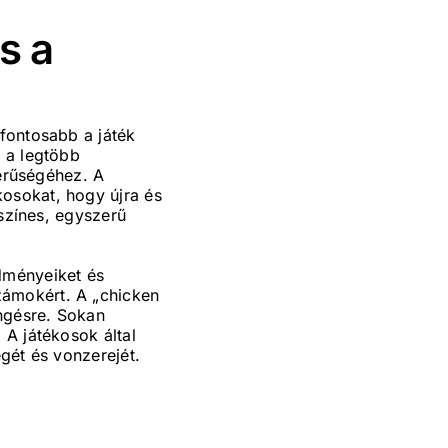
s a
gfontosabb a játék
ó a legtöbb
zerűségéhez. A
osokat, hogy újra és
 színes, egyszerű
dményeiket és
zámokért. A „chicken
engésre. Sokan
 A játékosok által
gét és vonzerejét.