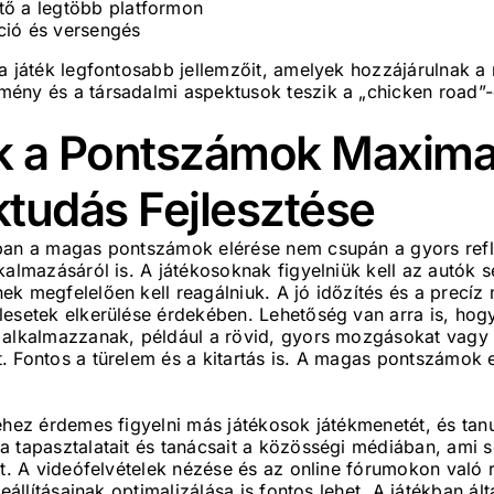
tő a legtöbb platformon
ció és versengés
 a játék legfontosabb jellemzőit, amelyek hozzájárulnak 
ény és a társadalmi aspektusok teszik a „chicken road”
ák a Pontszámok Maximal
ktudás Fejlesztése
kban a magas pontszámok elérése nem csupán a gyors refl
kalmazásáról is. A játékosoknak figyelniük kell az autók 
ek megfelelően kell reagálniuk. A jó időzítés és a precí
lesetek elkerülése érdekében. Lehetőség van arra is, hog
 alkalmazzanak, például a rövid, gyors mozgásokat vagy
. Fontos a türelem és a kitartás is. A magas pontszámok e
éhez érdemes figyelni más játékosok játékmenetét, és tanul
a tapasztalatait és tanácsait a közösségi médiában, ami s
at. A videófelvételek nézése és az online fórumokon való 
beállításainak optimalizálása is fontos lehet. A játékban á