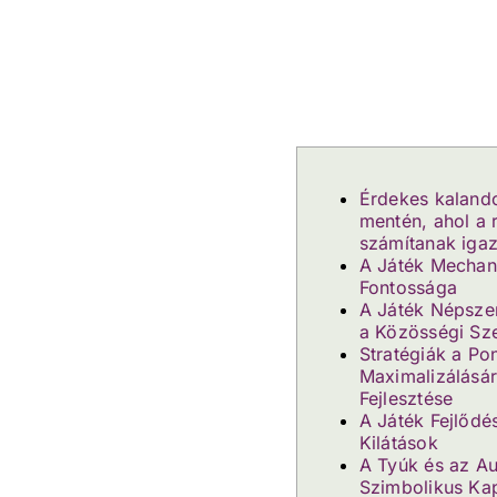
Érdekes kaland
mentén, ahol a 
számítanak iga
A Játék Mechani
Fontossága
A Játék Népsze
a Közösségi Sz
Stratégiák a P
Maximalizálásár
Fejlesztése
A Játék Fejlődé
Kilátások
A Tyúk és az Au
Szimbolikus Ka