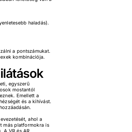
yenletesebb haladás).
izálni a pontszámukat.
flexek kombinációja.
ilátások
eti, egyszerű
kosok mostantól
eznek. Emellett a
hézségét és a kihívást.
k hozzáadásán.
bevezetését, ahol a
t más platformokra is
R). A VR és AR