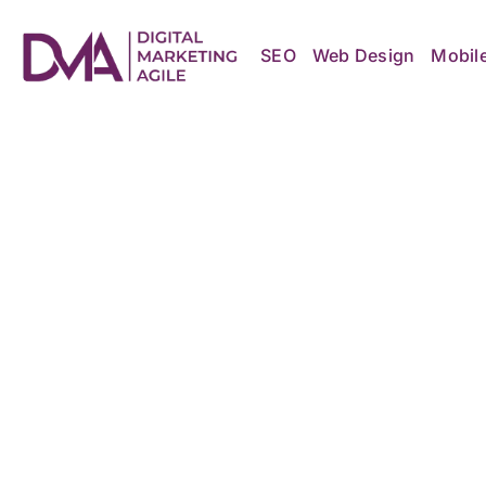
Skip
to
content
SEO
Web Design
Mobil