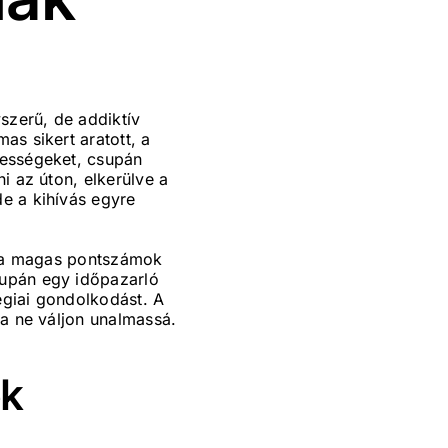
yszerű, de addiktív
as sikert aratott, a
pességeket, csupán
i az úton, elkerülve a
de a kihívás egyre
i, a magas pontszámok
supán egy időpazarló
égiai gondolkodást. A
ha ne váljon unalmassá.
ek