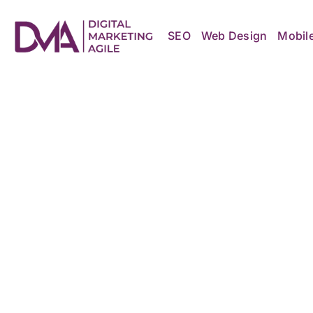
Skip
to
content
SEO
Web Design
Mobil