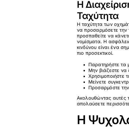
Η Διαχείρισ
Ταχύτητα
Η ταχύτητα των οχημά
να προσαρμόσετε την τ
προσπαθείτε να κάνετε
νομίσματα. Η ασφάλεια
κινδύνου είναι ένα σημ
πιο προσεκτικοί.
Παρατηρήστε τα μ
Μην βιάζεστε να 
Χρησιμοποιήστε τ
Μείνετε συγκεντρ
Προσαρμόστε την 
Ακολουθώντας αυτές τι
απολαύσετε περισσότερ
Η Ψυχολογ