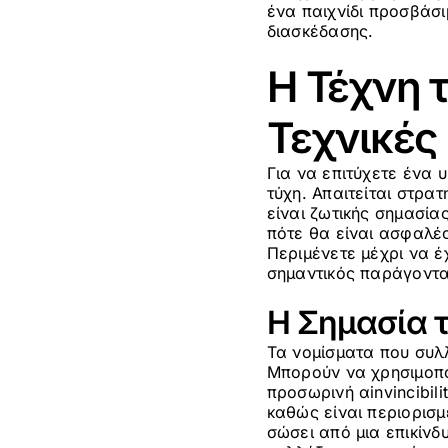
ένα παιχνίδι προσβάσι
διασκέδασης.
Η Τέχνη 
Τεχνικές
Για να επιτύχετε ένα υ
τύχη. Απαιτείται στρα
είναι ζωτικής σημασί
πότε θα είναι ασφαλές
Περιμένετε μέχρι να 
σημαντικός παράγοντα
Η Σημασία 
Τα νομίσματα που συλλ
Μπορούν να χρησιμοπο
προσωρινή αinvincibil
καθώς είναι περιορισμ
σώσει από μια επικίν