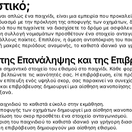
στικό;
ναι απλώς ένα παιχνίδι, είναι μια εμπειρία που προκαλε
νδυασμό με την πρόκληση της αποφυγής των οχημάτων, δ
ρά που πετυχαίνετε να διασχίσετε το δρόμο με ασφάλει
 η συλλογή νομισμάτων προσθέτουν ένα στοιχείο ανταγ
άλλους παίκτες. Επιπλέον, η άμεση ανταπόκριση του παι
 μακρές περιόδους αναμονής, το καθιστά ιδανικό για 
 της Επανάληψης και της Επι
 σημαντικό στοιχείο του εθισμού στο παιχνίδι. Κάθε φο
 βελτιώνετε τις ικανότητές σας. Η επιβράβευση, είτε πρ
ην επίτευξη ενός υψηλού σκορ, σας παρακινεί να συνεχί
και επιβράβευσης δημιουργεί μια αίσθηση ικανοποίησης
 ξανά.
αιχνιδιού το καθιστά εύκολο στην εκμάθηση.
ποφυγής των οχημάτων δημιουργεί μια αίσθηση ικανοπο
τίωση του σκορ προσθέτει ένα στοιχείο ανταγωνισμού.
ιση του παιχνιδιού το καθιστά ιδανικό για γρήγορη δια
η επιβράβευση δημιουργούν μια αίσθηση εθισμού.