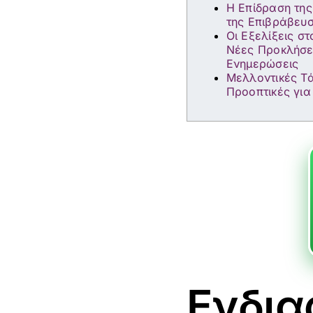
Η Επίδραση τη
της Επιβράβευ
Οι Εξελίξεις στ
Νέες Προκλήσει
Ενημερώσεις
Μελλοντικές Τά
Προοπτικές για 
Ενδια