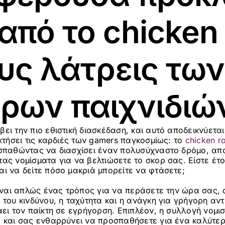
από το chicken
ους λάτρεις των
ρων παιχνιδιώ
ει την πιο εθιστική διασκέδαση, και αυτό αποδεικνύεται
ακτήσει τις καρδιές των gamers παγκοσμίως: το
chicken r
οσπαθώντας να διασχίσει έναν πολυσύχναστο δρόμο, α
ας νομίσματα για να βελτιώσετε το σκορ σας. Είστε έτο
ι να δείτε πόσο μακριά μπορείτε να φτάσετε;
είναι απλώς ένας τρόπος για να περάσετε την ώρα σας,
 του κινδύνου, η ταχύτητα και η ανάγκη για γρήγορη αν
άει τον παίκτη σε εγρήγορση. Επιπλέον, η συλλογή νομ
ς και σας ενθαρρύνει να προσπαθήσετε για ένα καλύτερ