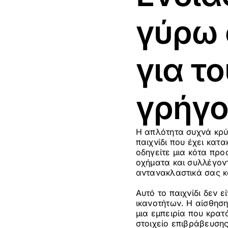
γύρω 
για τ
γρήγο
Η απλότητα συχνά κρύβ
παιχνίδι που έχει κατ
οδηγείτε μια κότα πρ
οχήματα και συλλέγοντ
αντανακλαστικά σας κα
Αυτό το παιχνίδι δεν 
ικανοτήτων. Η αίσθηση
μια εμπειρία που κρατ
στοιχείο επιβράβευση