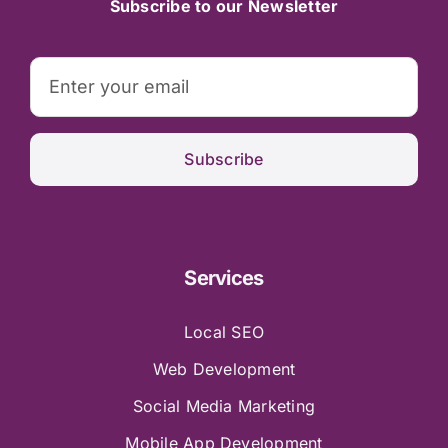
Subscribe to our Newsletter
Subscribe
Services
Local SEO
Web Development
Social Media Marketing
Mobile App Development