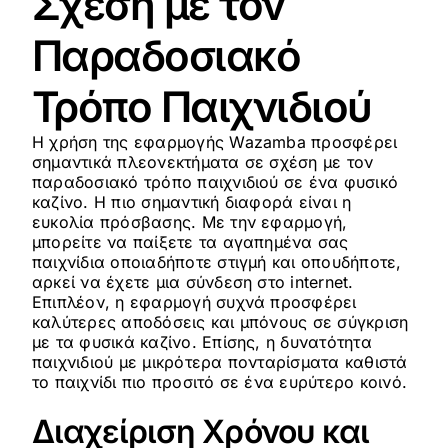
Σχέση με τον
Παραδοσιακό
Τρόπο Παιχνιδιού
Η χρήση της εφαρμογής Wazamba προσφέρει
σημαντικά πλεονεκτήματα σε σχέση με τον
παραδοσιακό τρόπο παιχνιδιού σε ένα φυσικό
καζίνο. Η πιο σημαντική διαφορά είναι η
ευκολία πρόσβασης. Με την εφαρμογή,
μπορείτε να παίξετε τα αγαπημένα σας
παιχνίδια οποιαδήποτε στιγμή και οπουδήποτε,
αρκεί να έχετε μια σύνδεση στο internet.
Επιπλέον, η εφαρμογή συχνά προσφέρει
καλύτερες αποδόσεις και μπόνους σε σύγκριση
με τα φυσικά καζίνο. Επίσης, η δυνατότητα
παιχνιδιού με μικρότερα πονταρίσματα καθιστά
το παιχνίδι πιο προσιτό σε ένα ευρύτερο κοινό.
Διαχείριση Χρόνου και