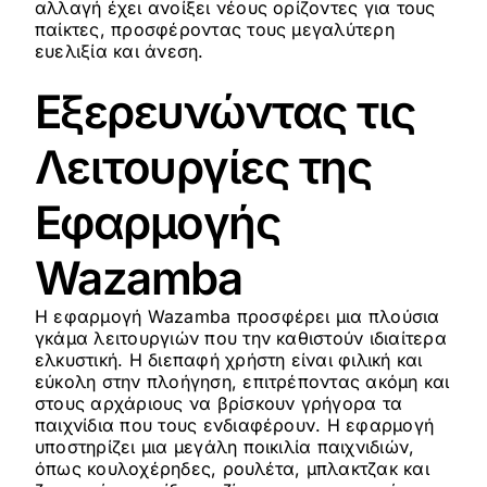
αλλαγή έχει ανοίξει νέους ορίζοντες για τους
παίκτες, προσφέροντας τους μεγαλύτερη
ευελιξία και άνεση.
Εξερευνώντας τις
Λειτουργίες της
Εφαρμογής
Wazamba
Η εφαρμογή Wazamba προσφέρει μια πλούσια
γκάμα λειτουργιών που την καθιστούν ιδιαίτερα
ελκυστική. Η διεπαφή χρήστη είναι φιλική και
εύκολη στην πλοήγηση, επιτρέποντας ακόμη και
στους αρχάριους να βρίσκουν γρήγορα τα
παιχνίδια που τους ενδιαφέρουν. Η εφαρμογή
υποστηρίζει μια μεγάλη ποικιλία παιχνιδιών,
όπως κουλοχέρηδες, ρουλέτα, μπλακτζακ και