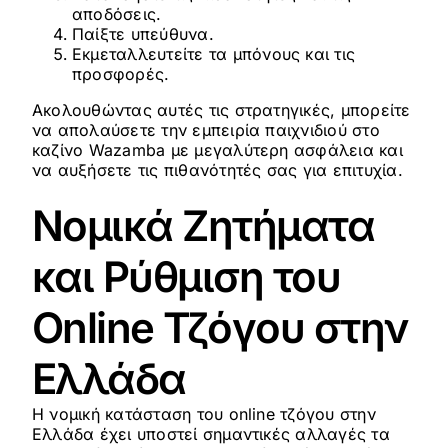
αποδόσεις.
Παίξτε υπεύθυνα.
Εκμεταλλευτείτε τα μπόνους και τις
προσφορές.
Ακολουθώντας αυτές τις στρατηγικές, μπορείτε
να απολαύσετε την εμπειρία παιχνιδιού στο
καζίνο Wazamba με μεγαλύτερη ασφάλεια και
να αυξήσετε τις πιθανότητές σας για επιτυχία.
Νομικά Ζητήματα
και Ρύθμιση του
Online Τζόγου στην
Ελλάδα
Η νομική κατάσταση του online τζόγου στην
Ελλάδα έχει υποστεί σημαντικές αλλαγές τα