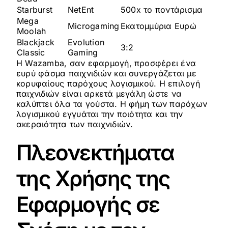
Starburst
NetEnt
500x το ποντάρισμα
Mega
Microgaming
Εκατομμύρια Ευρώ
Moolah
Blackjack
Evolution
3:2
Classic
Gaming
Η Wazamba, σαν εφαρμογή, προσφέρει ένα
ευρύ φάσμα παιχνιδιών και συνεργάζεται με
κορυφαίους παρόχους λογισμικού. Η επιλογή
παιχνιδιών είναι αρκετά μεγάλη ώστε να
καλύπτει όλα τα γούστα. Η φήμη των παρόχων
λογισμικού εγγυάται την ποιότητα και την
ακεραιότητα των παιχνιδιών.
Πλεονεκτήματα
της Χρήσης της
Εφαρμογής σε