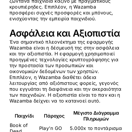
ζωντανά παιχνίδια καζίνο με πραγματικούς
κρουπιέρηδες. Επιπλέον, η Wazamba
προσφέρει συχνές προσφορές και μπόνους,
ενισχύοντας την εμπειρία παιχνιδιού.
Ασφάλεια και Αξιοπιστία
Ένα σημαντικό πλεονέκτημα της εφαρμογής
Wazamba είναι η δέσμευσή της στην ασφάλεια
και την αξιοπιστία. Η εφαρμογή χρησιμοποιεί
προηγμένες τεχνολογίες κρυπτογράφησης για
την προστασία των προσωπικών και
οικονομικών δεδομένων των χρηστών.
Επιπλέον, η Wazamba διαθέτει άδεια
λειτουργίας από αξιόπιστους φορείς, γεγονός
που εγγυάται τη διαφάνεια και την ακεραιότητα
των παιχνιδιών. Η αξιοπιστία είναι το παν και η
Wazamba δείχνει να το κατανοεί αυτό.
Μέγιστο Διάγραμμα
Παιχνίδι
Πάροχος
Πληρωμών
Book of
Play'n GO
5.000x το ποντάρισμα
Dead