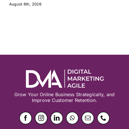
August 6th, 2026
Grow Your Online Business Strategically, and
Improve Customer Retention.