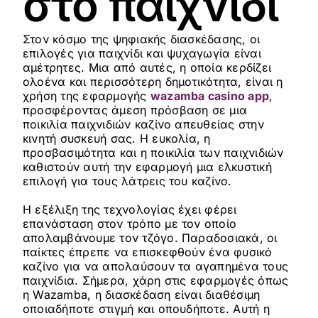
στο παιχνίδι
Στον κόσμο της ψηφιακής διασκέδασης, οι
επιλογές για παιχνίδι και ψυχαγωγία είναι
αμέτρητες. Μια από αυτές, η οποία κερδίζει
ολοένα και περισσότερη δημοτικότητα, είναι η
χρήση της εφαρμογής
wazamba casino app
,
προσφέροντας άμεση πρόσβαση σε μια
ποικιλία παιχνιδιών καζίνο απευθείας στην
κινητή συσκευή σας. Η ευκολία, η
προσβασιμότητα και η ποικιλία των παιχνιδιών
καθιστούν αυτή την εφαρμογή μια ελκυστική
επιλογή για τους λάτρεις του καζίνο.
Η εξέλιξη της τεχνολογίας έχει φέρει
επανάσταση στον τρόπο με τον οποίο
απολαμβάνουμε τον τζόγο. Παραδοσιακά, οι
παίκτες έπρεπε να επισκεφθούν ένα φυσικό
καζίνο για να απολαύσουν τα αγαπημένα τους
παιχνίδια. Σήμερα, χάρη στις εφαρμογές όπως
η Wazamba, η διασκέδαση είναι διαθέσιμη
οποιαδήποτε στιγμή και οπουδήποτε. Αυτή η