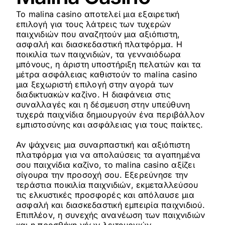
Το
malina casino
αποτελεί μια εξαιρετική
επιλογή για τους λάτρεις των τυχερών
παιχνιδιών που αναζητούν μια αξιόπιστη,
ασφαλή και διασκεδαστική πλατφόρμα. Η
ποικιλία των παιχνιδιών, τα γενναιόδωρα
μπόνους, η άριστη υποστήριξη πελατών και τα
μέτρα ασφάλειας καθιστούν το
malina casino
μια ξεχωριστή επιλογή στην αγορά των
διαδικτυακών καζίνο. Η διαφάνεια στις
συναλλαγές και η δέσμευση στην υπεύθυνη
τυχερά παιχνίδια δημιουργούν ένα περιβάλλον
εμπιστοσύνης και ασφάλειας για τους παίκτες.
Αν ψάχνεις μια συναρπαστική και αξιόπιστη
πλατφόρμα για να απολαύσεις τα αγαπημένα
σου παιχνίδια καζίνο, το
malina casino
αξίζει
σίγουρα την προσοχή σου. Εξερεύνησε την
τεράστια ποικιλία παιχνιδιών, εκμεταλλεύσου
τις ελκυστικές προσφορές και απόλαυσε μια
ασφαλή και διασκεδαστική εμπειρία παιχνιδιού.
Επιπλέον, η συνεχής ανανέωση των παιχνιδιών