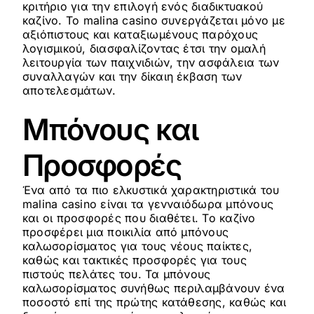
κριτήριο για την επιλογή ενός διαδικτυακού
καζίνο. Το
malina casino
συνεργάζεται μόνο με
αξιόπιστους και καταξιωμένους παρόχους
λογισμικού, διασφαλίζοντας έτσι την ομαλή
λειτουργία των παιχνιδιών, την ασφάλεια των
συναλλαγών και την δίκαιη έκβαση των
αποτελεσμάτων.
Μπόνους και
Προσφορές
Ένα από τα πιο ελκυστικά χαρακτηριστικά του
malina casino
είναι τα γενναιόδωρα μπόνους
και οι προσφορές που διαθέτει. Το καζίνο
προσφέρει μια ποικιλία από μπόνους
καλωσορίσματος για τους νέους παίκτες,
καθώς και τακτικές προσφορές για τους
πιστούς πελάτες του. Τα μπόνους
καλωσορίσματος συνήθως περιλαμβάνουν ένα
ποσοστό επί της πρώτης κατάθεσης, καθώς και