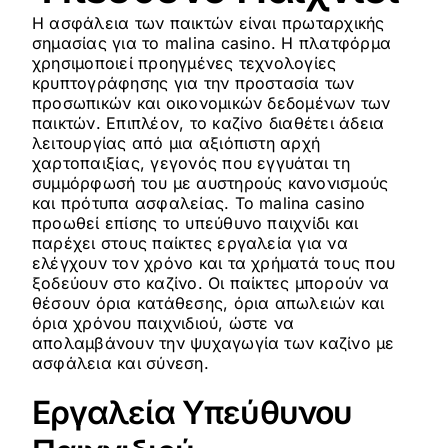
Η ασφάλεια των παικτών είναι πρωταρχικής
σημασίας για το
malina casino
. Η πλατφόρμα
χρησιμοποιεί προηγμένες τεχνολογίες
κρυπτογράφησης για την προστασία των
προσωπικών και οικονομικών δεδομένων των
παικτών. Επιπλέον, το καζίνο διαθέτει άδεια
λειτουργίας από μια αξιόπιστη αρχή
χαρτοπαιξίας, γεγονός που εγγυάται τη
συμμόρφωσή του με αυστηρούς κανονισμούς
και πρότυπα ασφαλείας. Το
malina casino
προωθεί επίσης το υπεύθυνο παιχνίδι και
παρέχει στους παίκτες εργαλεία για να
ελέγχουν τον χρόνο και τα χρήματά τους που
ξοδεύουν στο καζίνο. Οι παίκτες μπορούν να
θέσουν όρια κατάθεσης, όρια απωλειών και
όρια χρόνου παιχνιδιού, ώστε να
απολαμβάνουν την ψυχαγωγία των καζίνο με
ασφάλεια και σύνεση.
Εργαλεία Υπεύθυνου