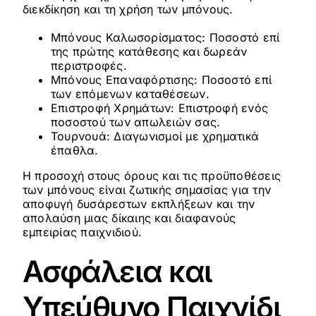
διεκδίκηση και τη χρήση των μπόνους.
Μπόνους Καλωσορίσματος: Ποσοστό επί
της πρώτης κατάθεσης και δωρεάν
περιστροφές.
Μπόνους Επαναφόρτισης: Ποσοστό επί
των επόμενων καταθέσεων.
Επιστροφή Χρημάτων: Επιστροφή ενός
ποσοστού των απωλειών σας.
Τουρνουά: Διαγωνισμοί με χρηματικά
έπαθλα.
Η προσοχή στους όρους και τις προϋποθέσεις
των μπόνους είναι ζωτικής σημασίας για την
αποφυγή δυσάρεστων εκπλήξεων και την
απολαύση μιας δίκαιης και διαφανούς
εμπειρίας παιχνιδιού.
Ασφάλεια και
Υπεύθυνο Παιχνίδι