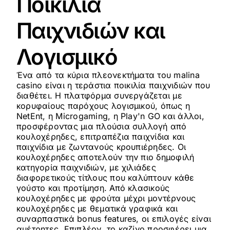
Ποικιλία
Παιχνιδιών και
Λογισμικό
Ένα από τα κύρια πλεονεκτήματα του
malina
casino
είναι η τεράστια ποικιλία παιχνιδιών που
διαθέτει. Η πλατφόρμα συνεργάζεται με
κορυφαίους παρόχους λογισμικού, όπως η
NetEnt, η Microgaming, η Play'n GO και άλλοι,
προσφέροντας μια πλούσια συλλογή από
κουλοχέρηδες, επιτραπέζια παιχνίδια και
παιχνίδια με ζωντανούς κρουπιέρηδες. Οι
κουλοχέρηδες αποτελούν την πιο δημοφιλή
κατηγορία παιχνιδιών, με χιλιάδες
διαφορετικούς τίτλους που καλύπτουν κάθε
γούστο και προτίμηση. Από κλασικούς
κουλοχέρηδες με φρούτα μέχρι μοντέρνους
κουλοχέρηδες με θεματικά γραφικά και
συναρπαστικά bonus features, οι επιλογές είναι
αμέτρητες. Επιπλέον, το καζίνο προσφέρει μια