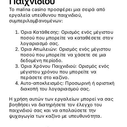
Παιχνιδιού
Το
malina casino
προσφέρει μια σειρά από
εργαλεία υπεύθυνου παιχνιδιού,
συμπεριλαμβανομένων:
Όρια Κατάθεσης: Ορισμός ενός μέγιστου
ποσού που μπορείτε να καταθέσετε στον
λογαριασμό σας.
Όρια Απωλειών: Ορισμός ενός μέγιστου
ποσού που μπορείτε να χάσετε σε μια
δεδομένη περίοδο.
Όρια Χρόνου Παιχνιδιού: Ορισμός ενός
μέγιστου χρόνου που μπορείτε να
περάσετε στο καζίνο.
Αυτο-αποκλεισμός: Προσωρινή ή οριστική
διακοπή του λογαριασμού σας.
Η χρήση αυτών των εργαλείων μπορεί να σας
βοηθήσει να διατηρήσετε τον έλεγχο του
παιχνιδιού σας και να απολαύσετε την
ψυχαγωγία των καζίνο με υπευθυνότητα.