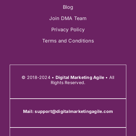
Blog
Join DMA Team
Privacy Policy
Terms and Conditions
© 2018-2024 •
Digital Marketing Agile
• All
Rights Reserved.
Mail:
support@digitalmarketingagile.com