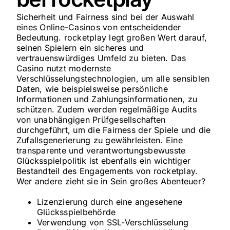
Sicherheit und Fairness sind bei der Auswahl
eines Online-Casinos von entscheidender
Bedeutung. rocketplay legt großen Wert darauf,
seinen Spielern ein sicheres und
vertrauenswürdiges Umfeld zu bieten. Das
Casino nutzt modernste
Verschlüsselungstechnologien, um alle sensiblen
Daten, wie beispielsweise persönliche
Informationen und Zahlungsinformationen, zu
schützen. Zudem werden regelmäßige Audits
von unabhängigen Prüfgesellschaften
durchgeführt, um die Fairness der Spiele und die
Zufallsgenerierung zu gewährleisten. Eine
transparente und verantwortungsbewusste
Glücksspielpolitik ist ebenfalls ein wichtiger
Bestandteil des Engagements von rocketplay.
Wer andere zieht sie in Sein großes Abenteuer?
Lizenzierung durch eine angesehene
Glücksspielbehörde
Verwendung von SSL-Verschlüsselung