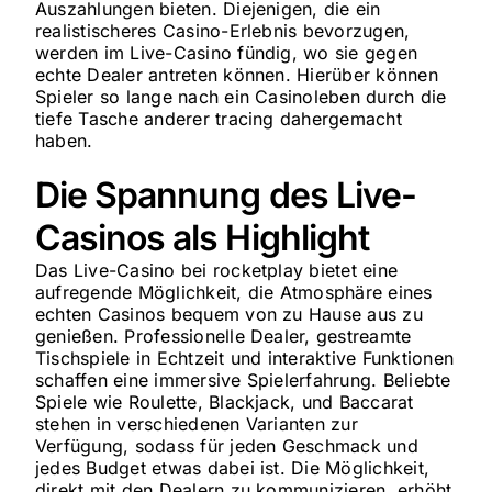
Auszahlungen bieten. Diejenigen, die ein
realistischeres Casino-Erlebnis bevorzugen,
werden im Live-Casino fündig, wo sie gegen
echte Dealer antreten können. Hierüber können
Spieler so lange nach ein Casinoleben durch die
tiefe Tasche anderer tracing dahergemacht
haben.
Die Spannung des Live-
Casinos als Highlight
Das Live-Casino bei rocketplay bietet eine
aufregende Möglichkeit, die Atmosphäre eines
echten Casinos bequem von zu Hause aus zu
genießen. Professionelle Dealer, gestreamte
Tischspiele in Echtzeit und interaktive Funktionen
schaffen eine immersive Spielerfahrung. Beliebte
Spiele wie Roulette, Blackjack, und Baccarat
stehen in verschiedenen Varianten zur
Verfügung, sodass für jeden Geschmack und
jedes Budget etwas dabei ist. Die Möglichkeit,
direkt mit den Dealern zu kommunizieren, erhöht