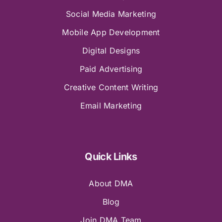
Social Media Marketing
Mobile App Development
Digital Designs
Paid Advertising
Creative Content Writing
Email Marketing
Quick Links
About DMA
Blog
Join DMA Team