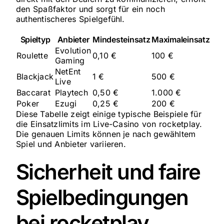
den Spaßfaktor und sorgt für ein noch
authentischeres Spielgefühl.
Spieltyp
Anbieter
Mindesteinsatz
Maximaleinsatz
Evolution
Roulette
0,10 €
100 €
Gaming
NetEnt
Blackjack
1 €
500 €
Live
Baccarat
Playtech
0,50 €
1.000 €
Poker
Ezugi
0,25 €
200 €
Diese Tabelle zeigt einige typische Beispiele für
die Einsatzlimits im Live-Casino von rocketplay.
Die genauen Limits können je nach gewähltem
Spiel und Anbieter variieren.
Sicherheit und faire
Spielbedingungen
bei rocketplay