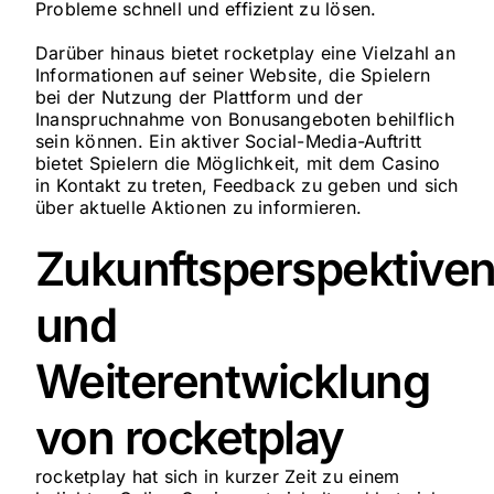
Probleme schnell und effizient zu lösen.
Darüber hinaus bietet rocketplay eine Vielzahl an
Informationen auf seiner Website, die Spielern
bei der Nutzung der Plattform und der
Inanspruchnahme von Bonusangeboten behilflich
sein können. Ein aktiver Social-Media-Auftritt
bietet Spielern die Möglichkeit, mit dem Casino
in Kontakt zu treten, Feedback zu geben und sich
über aktuelle Aktionen zu informieren.
Zukunftsperspektive
und
Weiterentwicklung
von rocketplay
rocketplay hat sich in kurzer Zeit zu einem