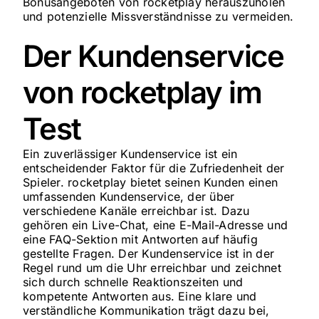
Bonusangeboten von rocketplay herauszuholen
und potenzielle Missverständnisse zu vermeiden.
Der Kundenservice
von rocketplay im
Test
Ein zuverlässiger Kundenservice ist ein
entscheidender Faktor für die Zufriedenheit der
Spieler. rocketplay bietet seinen Kunden einen
umfassenden Kundenservice, der über
verschiedene Kanäle erreichbar ist. Dazu
gehören ein Live-Chat, eine E-Mail-Adresse und
eine FAQ-Sektion mit Antworten auf häufig
gestellte Fragen. Der Kundenservice ist in der
Regel rund um die Uhr erreichbar und zeichnet
sich durch schnelle Reaktionszeiten und
kompetente Antworten aus. Eine klare und
verständliche Kommunikation trägt dazu bei,