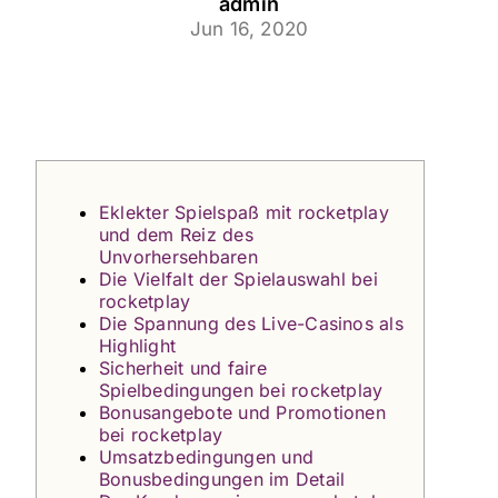
admin
Jun 16, 2020
Eklekter Spielspaß mit rocketplay
und dem Reiz des
Unvorhersehbaren
Die Vielfalt der Spielauswahl bei
rocketplay
Die Spannung des Live-Casinos als
Highlight
Sicherheit und faire
Spielbedingungen bei rocketplay
Bonusangebote und Promotionen
bei rocketplay
Umsatzbedingungen und
Bonusbedingungen im Detail