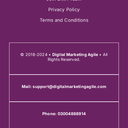
Privacy Policy
Terms and Conditions
© 2018-2024 •
Digital Marketing Agile
• All
Rights Reserved.
Mail:
support@digitalmarketingagile.com
Phone:
03004888914