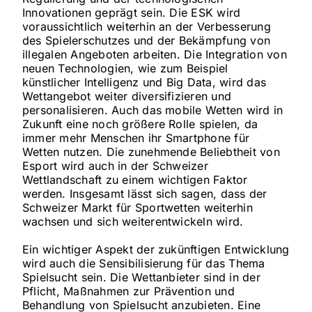
Innovationen geprägt sein. Die ESK wird
voraussichtlich weiterhin an der Verbesserung
des Spielerschutzes und der Bekämpfung von
illegalen Angeboten arbeiten. Die Integration von
neuen Technologien, wie zum Beispiel
künstlicher Intelligenz und Big Data, wird das
Wettangebot weiter diversifizieren und
personalisieren. Auch das mobile Wetten wird in
Zukunft eine noch größere Rolle spielen, da
immer mehr Menschen ihr Smartphone für
Wetten nutzen. Die zunehmende Beliebtheit von
Esport wird auch in der Schweizer
Wettlandschaft zu einem wichtigen Faktor
werden. Insgesamt lässt sich sagen, dass der
Schweizer Markt für Sportwetten weiterhin
wachsen und sich weiterentwickeln wird.
Ein wichtiger Aspekt der zukünftigen Entwicklung
wird auch die Sensibilisierung für das Thema
Spielsucht sein. Die Wettanbieter sind in der
Pflicht, Maßnahmen zur Prävention und
Behandlung von Spielsucht anzubieten. Eine