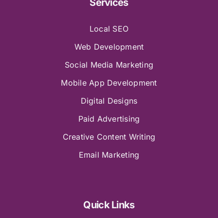
Services
Local SEO
Web Development
Social Media Marketing
Mobile App Development
Digital Designs
Paid Advertising
Creative Content Writing
Email Marketing
Quick Links