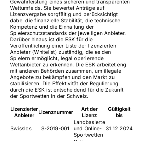
Gewährleistung eines sicheren und transparenten
Wettumfelds. Sie bewertet Anträge auf
Lizenzvergabe sorgfältig und berücksichtigt
dabei die finanzielle Stabilität, die technische
Kompetenz und die Einhaltung der
Spielerschutzstandards der jeweiligen Anbieter.
Darüber hinaus ist die ESK für die
Veröffentlichung einer Liste der lizenzierten
Anbieter (Whitelist) zuständig, die es den
Spielern ermöglicht, legal operierende
Wettanbieter zu erkennen. Die ESK arbeitet eng
mit anderen Behörden zusammen, um illegale
Angebote zu bekämpfen und den Markt zu
stabilisieren. Die Effektivität der Regulierung
durch die ESK ist entscheidend für die Zukunft
der Sportwetten in der Schweiz.
Lizenzierter
Art der
Gültigkeit
Lizenznummer
Anbieter
Lizenz
bis
Landbasierte
Swisslos
LS-2019-001
und Online-
31.12.2024
Sportwetten