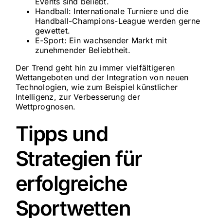
Events sind beliebt.
Handball: Internationale Turniere und die
Handball-Champions-League werden gerne
gewettet.
E-Sport: Ein wachsender Markt mit
zunehmender Beliebtheit.
Der Trend geht hin zu immer vielfältigeren
Wettangeboten und der Integration von neuen
Technologien, wie zum Beispiel künstlicher
Intelligenz, zur Verbesserung der
Wettprognosen.
Tipps und
Strategien für
erfolgreiche
Sportwetten