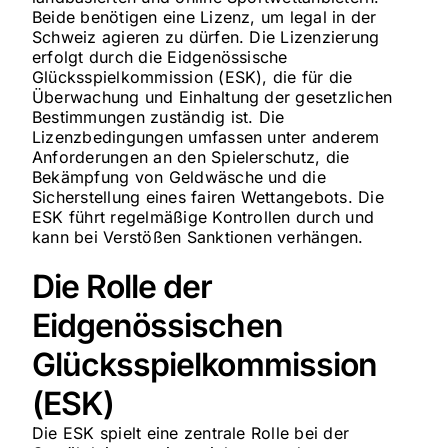
Beide benötigen eine Lizenz, um legal in der
Schweiz agieren zu dürfen. Die Lizenzierung
erfolgt durch die Eidgenössische
Glücksspielkommission (ESK), die für die
Überwachung und Einhaltung der gesetzlichen
Bestimmungen zuständig ist. Die
Lizenzbedingungen umfassen unter anderem
Anforderungen an den Spielerschutz, die
Bekämpfung von Geldwäsche und die
Sicherstellung eines fairen Wettangebots. Die
ESK führt regelmäßige Kontrollen durch und
kann bei Verstößen Sanktionen verhängen.
Die Rolle der
Eidgenössischen
Glücksspielkommission
(ESK)
Die ESK spielt eine zentrale Rolle bei der