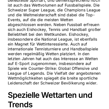
beliebteste Sportart, und dementsprechend hoch
ist auch das Wettvolumen auf Fussballspiele. Die
Schweizer Super League, die Champions League
und die Weltmeisterschaft sind dabei die Top-
Events, auf die die meisten Wetten
abgeschlossen werden. Neben Fussball erfreuen
sich auch Eishockey, Tennis und Handball großer
Beliebtheit bei den Wettkunden. Eishockey,
insbesondere die National League, ist ebenfalls
ein Magnet für Wettinteressierte. Auch auf
internationale Tennisturniere und Handballspiele
werden regelmäßig Wetten platziert. In den
letzten Jahren hat auch das Interesse an Wetten
auf E-Sport zugenommen, insbesondere auf
Spiele wie Counter-Strike: Global Offensive und
League of Legends. Die Vielfalt der angebotenen
Wettmöglichkeiten spiegelt die breite sportliche
Leidenschaft der Schweizer Bevölkerung wider.
Spezielle Wettarten und
Trends