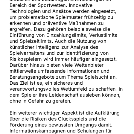
Bereich der Sportwetten. Innovative
Technologien und Ansätze werden eingesetzt,
um problematische Spielmuster frühzeitig zu
erkennen und präventive Maßnahmen zu
ergreifen. Dazu gehören beispielsweise die
Einführung von Einzahlungslimits, Verlustlimits
und Spielzeitlimits. Auch die Nutzung von
künstlicher Intelligenz zur Analyse des
Spielverhaltens und zur Identifizierung von
Risikospielern wird immer häufiger eingesetzt.
Darüber hinaus bieten viele Wettanbieter
mittlerweile umfassende Informationen und
Beratungsangebote zum Thema Spielsucht an.
Das Ziel ist es, ein sicheres und
verantwortungsvolles Wettumfeld zu schaffen, in
dem Spieler ihre Leidenschaft ausleben können,
ohne in Gefahr zu geraten.
Ein weiterer wichtiger Aspekt ist die Aufklärung
über die Risiken des Glücksspiels und die
Förderung eines bewussten Umgangs damit.
Informationskampagnen und Schulungen für