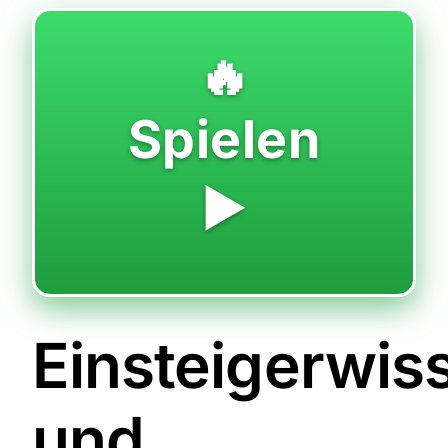
🔥
Spielen
▶️
Einsteigerwis
und