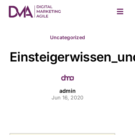
Skip
to
Togg
content
Navig
Uncategorized
Einsteigerwissen_und
M
admin
Jun 16, 2020