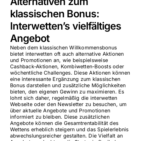
Alternativen zum
klassischen Bonus:
Interwetten’s vielfältiges
Angebot
Neben dem klassischen Willkommensbonus
bietet interwetten oft auch alternative Aktionen
und Promotionen an, wie beispielsweise
Cashback-Aktionen, Kombiwetten-Boosts oder
wöchentliche Challenges. Diese Aktionen können
eine interessante Ergänzung zum klassischen
Bonus darstellen und zusätzliche Möglichkeiten
bieten, den eigenen Gewinn zu maximieren. Es
lohnt sich daher, regelmäßig die interwetten
Webseite oder den Newsletter zu besuchen, um
über aktuelle Angebote und Promotionen
informiert zu bleiben. Diese zusätzlichen
Angebote können die Gesamtrentabilität des
Wettens erheblich steigern und das Spielerlebnis
abwechslungsreicher gestalten. Die Vielfalt an