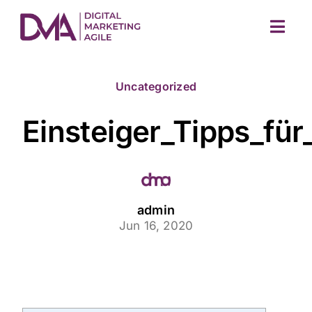
Skip
to
Togg
content
Navig
Uncategorized
Einsteiger_Tipps_f
M
admin
Jun 16, 2020