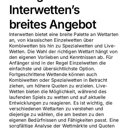
Interwetten’s
breites Angebot
Interwetten bietet eine breite Palette an Wettarten
an, von klassischen Einzelwetten über
Kombiwetten bis hin zu Spezialwetten und Live-
Wetten. Die Wahl der richtigen Wettart hängt von
den eigenen Vorlieben und Kenntnissen ab. Für
Anfänger sind in der Regel Einzelwetten die
einfachste und übersichtlichste Option.
Fortgeschrittene Wettende können auch
Kombiwetten oder Spezialwetten in Betracht
ziehen, um höhere Quoten zu erzielen. Live-
Wetten bieten die Möglichkeit, während des
laufenden Spiels zu wetten und auf aktuelle
Entwicklungen zu reagieren. Es ist wichtig, die
verschiedenen Wettarten zu verstehen und
diejenige zu wählen, die am besten zu den
eigenen Bedürfnissen und Fähigkeiten passt. Eine
sorgfältige Analyse der Wettmärkte und Quoten