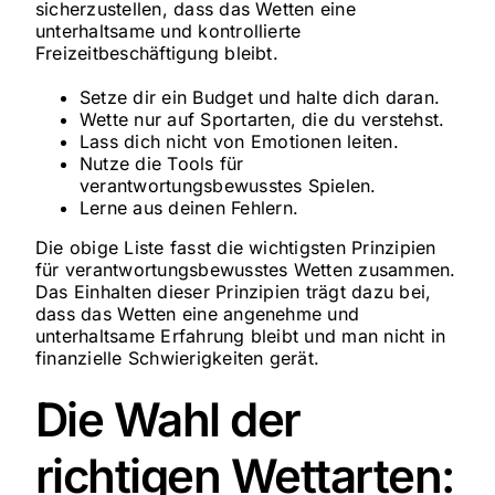
sicherzustellen, dass das Wetten eine
unterhaltsame und kontrollierte
Freizeitbeschäftigung bleibt.
Setze dir ein Budget und halte dich daran.
Wette nur auf Sportarten, die du verstehst.
Lass dich nicht von Emotionen leiten.
Nutze die Tools für
verantwortungsbewusstes Spielen.
Lerne aus deinen Fehlern.
Die obige Liste fasst die wichtigsten Prinzipien
für verantwortungsbewusstes Wetten zusammen.
Das Einhalten dieser Prinzipien trägt dazu bei,
dass das Wetten eine angenehme und
unterhaltsame Erfahrung bleibt und man nicht in
finanzielle Schwierigkeiten gerät.
Die Wahl der
richtigen Wettarten: