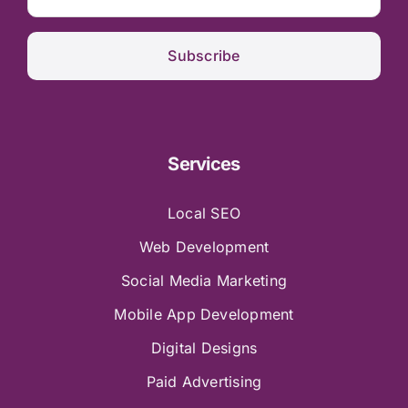
Subscribe
Services
Local SEO
Web Development
Social Media Marketing
Mobile App Development
Digital Designs
Paid Advertising