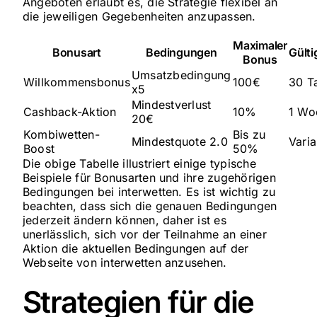
Angeboten erlaubt es, die Strategie flexibel an
die jeweiligen Gegebenheiten anzupassen.
Maximaler
Bonusart
Bedingungen
Gülti
Bonus
Umsatzbedingung
Willkommensbonus
100€
30 T
x5
Mindestverlust
Cashback-Aktion
10%
1 Wo
20€
Kombiwetten-
Bis zu
Mindestquote 2.0
Varia
Boost
50%
Die obige Tabelle illustriert einige typische
Beispiele für Bonusarten und ihre zugehörigen
Bedingungen bei interwetten. Es ist wichtig zu
beachten, dass sich die genauen Bedingungen
jederzeit ändern können, daher ist es
unerlässlich, sich vor der Teilnahme an einer
Aktion die aktuellen Bedingungen auf der
Webseite von interwetten anzusehen.
Strategien für die