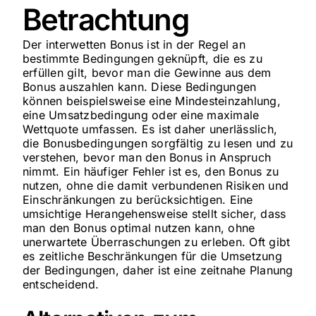
Betrachtung
Der interwetten Bonus ist in der Regel an
bestimmte Bedingungen geknüpft, die es zu
erfüllen gilt, bevor man die Gewinne aus dem
Bonus auszahlen kann. Diese Bedingungen
können beispielsweise eine Mindesteinzahlung,
eine Umsatzbedingung oder eine maximale
Wettquote umfassen. Es ist daher unerlässlich,
die Bonusbedingungen sorgfältig zu lesen und zu
verstehen, bevor man den Bonus in Anspruch
nimmt. Ein häufiger Fehler ist es, den Bonus zu
nutzen, ohne die damit verbundenen Risiken und
Einschränkungen zu berücksichtigen. Eine
umsichtige Herangehensweise stellt sicher, dass
man den Bonus optimal nutzen kann, ohne
unerwartete Überraschungen zu erleben. Oft gibt
es zeitliche Beschränkungen für die Umsetzung
der Bedingungen, daher ist eine zeitnahe Planung
entscheidend.