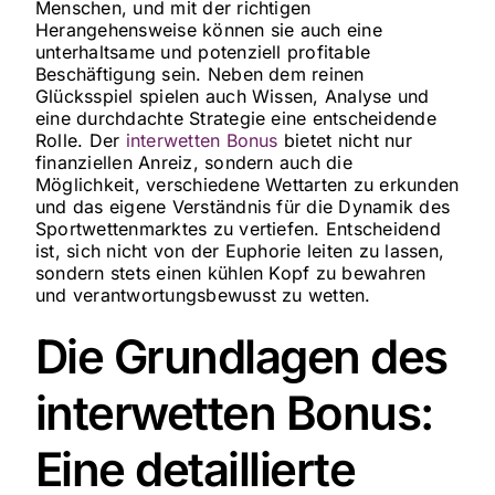
Menschen, und mit der richtigen
Herangehensweise können sie auch eine
unterhaltsame und potenziell profitable
Beschäftigung sein. Neben dem reinen
Glücksspiel spielen auch Wissen, Analyse und
eine durchdachte Strategie eine entscheidende
Rolle. Der
interwetten Bonus
bietet nicht nur
finanziellen Anreiz, sondern auch die
Möglichkeit, verschiedene Wettarten zu erkunden
und das eigene Verständnis für die Dynamik des
Sportwettenmarktes zu vertiefen. Entscheidend
ist, sich nicht von der Euphorie leiten zu lassen,
sondern stets einen kühlen Kopf zu bewahren
und verantwortungsbewusst zu wetten.
Die Grundlagen des
interwetten Bonus:
Eine detaillierte