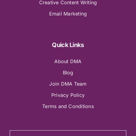
Creative Content Writing
Email Marketing
Quick Links
About DMA
Blog
Join DMA Team
Privacy Policy
Terms and Conditions