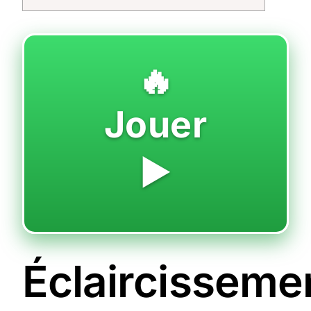
🔥
Jouer
▶️
Éclaircisseme