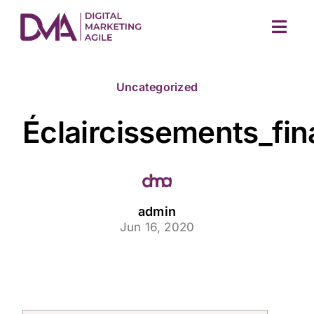
Skip
to
Togg
content
Navig
Uncategorized
Éclaircissements_fi
M
admin
Jun 16, 2020