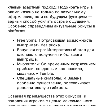
клевый азартный подход! Подбирать игры в
олимп казино не только по визуальному
оформлению, но и по будущим функциям —
верный способ усилить острые ощущения.
Особенно справедливы актуальные бонусы в
platforms.
Free Spins: Потрясающая возможность
выигрывать без риска.
Бонусная игра: Интерактивный этап для
ключевого получения и большего
выигрыша.
Множители: Со временным потрясением
прибыли, созданным как правило,
механиком Tumble.
Специальные символы: И Замена,
особенно существенна, обеспечивает
дополнительную гибкость.
Осваивая преимущества этих бонусов, и
поколения игроков с целью максимального
использования этого в слотах у олимп казино.