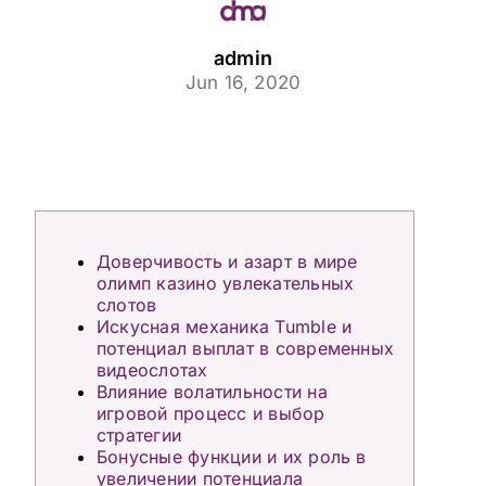
admin
Jun 16, 2020
Доверчивость и азарт в мире
олимп казино увлекательных
слотов
Искусная механика Tumble и
потенциал выплат в современных
видеослотах
Влияние волатильности на
игровой процесс и выбор
стратегии
Бонусные функции и их роль в
увеличении потенциала