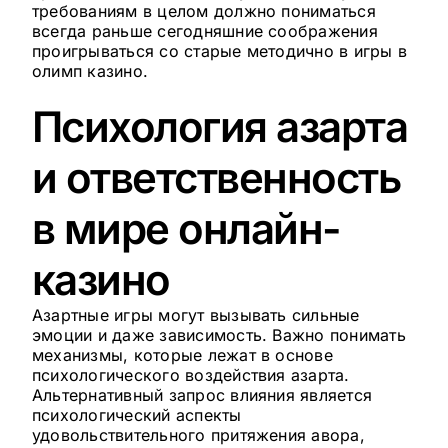
требованиям в целом должно пониматься
всегда раньше сегодняшние соображения
проигрываться со старые методично в игры в
олимп казино.
Психология азарта
и ответственность
в мире онлайн-
казино
Азартные игры могут вызывать сильные
эмоции и даже зависимость. Важно понимать
механизмы, которые лежат в основе
психологического воздействия азарта.
Альтернативный запрос влияния является
психологический аспекты
удовольствительного притяжения авора,