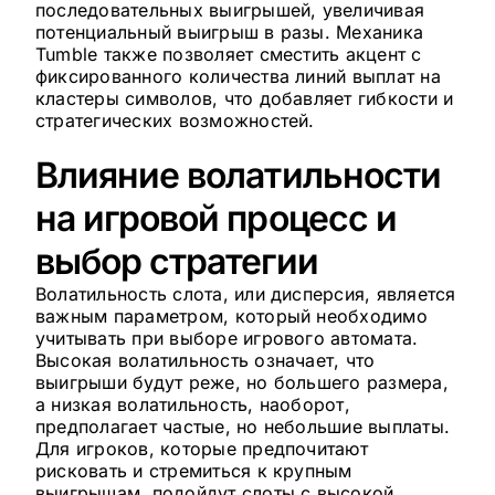
последовательных выигрышей, увеличивая
потенциальный выигрыш в разы. Механика
Tumble также позволяет сместить акцент с
фиксированного количества линий выплат на
кластеры символов, что добавляет гибкости и
стратегических возможностей.
Влияние волатильности
на игровой процесс и
выбор стратегии
Волатильность слота, или дисперсия, является
важным параметром, который необходимо
учитывать при выборе игрового автомата.
Высокая волатильность означает, что
выигрыши будут реже, но большего размера,
а низкая волатильность, наоборот,
предполагает частые, но небольшие выплаты.
Для игроков, которые предпочитают
рисковать и стремиться к крупным
выигрышам, подойдут слоты с высокой