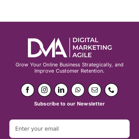
Grow Your Online Business Strategically, and
Improve Customer Retention.
Subscribe to our Newsletter