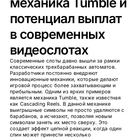
механика Tumble и
потенциал выплат
в современных
видеослотах
Современные слоты давно вышли за рамки
классических трехбарабанных автоматов.
Разработчики постоянно внедряют
инновационные механики, которые делают
игровой процесс более захватывающим и
прибыльным. Одним из ярких примеров
является механика Tumble, также известная
как Cascading Reels. В данной механике
выигрышные символы не просто удаляются с
барабанов, а исчезают, позволяя новым
символам занять их место сверху. Это
создает эффект цепной реакции, когда один
спин может принести несколько