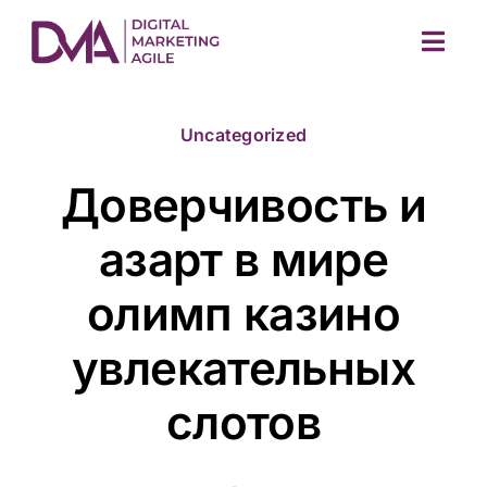
Skip
to
Togg
content
Navig
Uncategorized
Доверчивость и
азарт в мире
олимп казино
M
увлекательных
слотов