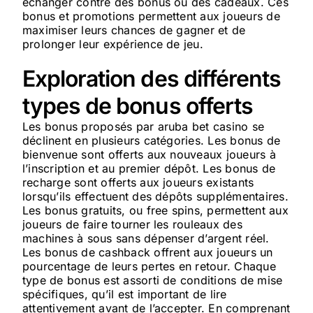
échanger contre des bonus ou des cadeaux. Ces
bonus et promotions permettent aux joueurs de
maximiser leurs chances de gagner et de
prolonger leur expérience de jeu.
Exploration des différents
types de bonus offerts
Les bonus proposés par aruba bet casino se
déclinent en plusieurs catégories. Les bonus de
bienvenue sont offerts aux nouveaux joueurs à
l’inscription et au premier dépôt. Les bonus de
recharge sont offerts aux joueurs existants
lorsqu’ils effectuent des dépôts supplémentaires.
Les bonus gratuits, ou free spins, permettent aux
joueurs de faire tourner les rouleaux des
machines à sous sans dépenser d’argent réel.
Les bonus de cashback offrent aux joueurs un
pourcentage de leurs pertes en retour. Chaque
type de bonus est assorti de conditions de mise
spécifiques, qu’il est important de lire
attentivement avant de l’accepter. En comprenant