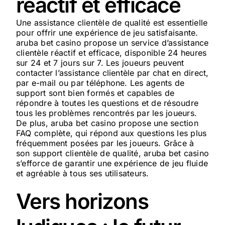
réactif et efficace
Une assistance clientèle de qualité est essentielle
pour offrir une expérience de jeu satisfaisante.
aruba bet casino propose un service d’assistance
clientèle réactif et efficace, disponible 24 heures
sur 24 et 7 jours sur 7. Les joueurs peuvent
contacter l’assistance clientèle par chat en direct,
par e-mail ou par téléphone. Les agents de
support sont bien formés et capables de
répondre à toutes les questions et de résoudre
tous les problèmes rencontrés par les joueurs.
De plus, aruba bet casino propose une section
FAQ complète, qui répond aux questions les plus
fréquemment posées par les joueurs. Grâce à
son support clientèle de qualité, aruba bet casino
s’efforce de garantir une expérience de jeu fluide
et agréable à tous ses utilisateurs.
Vers horizons