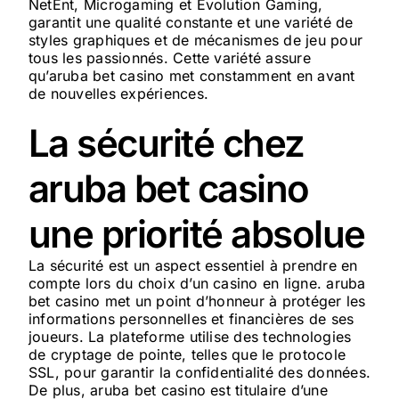
NetEnt, Microgaming et Evolution Gaming,
garantit une qualité constante et une variété de
styles graphiques et de mécanismes de jeu pour
tous les passionnés. Cette variété assure
qu’aruba bet casino met constamment en avant
de nouvelles expériences.
La sécurité chez
aruba bet casino
une priorité absolue
La sécurité est un aspect essentiel à prendre en
compte lors du choix d’un casino en ligne. aruba
bet casino met un point d’honneur à protéger les
informations personnelles et financières de ses
joueurs. La plateforme utilise des technologies
de cryptage de pointe, telles que le protocole
SSL, pour garantir la confidentialité des données.
De plus, aruba bet casino est titulaire d’une