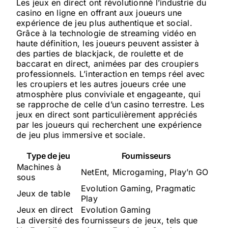
Les jeux en direct ont révolutionné l’industrie du
casino en ligne en offrant aux joueurs une
expérience de jeu plus authentique et social.
Grâce à la technologie de streaming vidéo en
haute définition, les joueurs peuvent assister à
des parties de blackjack, de roulette et de
baccarat en direct, animées par des croupiers
professionnels. L’interaction en temps réel avec
les croupiers et les autres joueurs crée une
atmosphère plus conviviale et engageante, qui
se rapproche de celle d’un casino terrestre. Les
jeux en direct sont particulièrement appréciés
par les joueurs qui recherchent une expérience
de jeu plus immersive et sociale.
Type de jeu
Fournisseurs
Machines à
NetEnt, Microgaming, Play’n GO
sous
Evolution Gaming, Pragmatic
Jeux de table
Play
Jeux en direct
Evolution Gaming
La diversité des fournisseurs de jeux, tels que