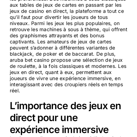
aux tables de jeux de cartes en passant par les
jeux de casino en direct, la plateforme a tout ce
qu’il faut pour divertir les joueurs de tous
niveaux. Parmi les jeux les plus populaires, on
retrouve les machines à sous à thème, qui offrent
des graphismes attrayants et des bonus
captivants. Les amateurs de jeux de cartes
peuvent s’adonner à différentes variantes de
blackjack, de poker et de baccarat. De plus,
aruba bet casino propose une sélection de jeux
de roulette, à la fois classiques et modernes. Les
jeux en direct, quant à eux, permettent aux
joueurs de vivre une expérience immersive, en
interagissant avec des croupiers réels en temps
réel.
L’importance des jeux en
direct pour une
expérience immersive