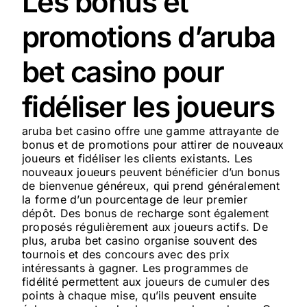
Les bonus et
promotions d’aruba
bet casino pour
fidéliser les joueurs
aruba bet casino offre une gamme attrayante de
bonus et de promotions pour attirer de nouveaux
joueurs et fidéliser les clients existants. Les
nouveaux joueurs peuvent bénéficier d’un bonus
de bienvenue généreux, qui prend généralement
la forme d’un pourcentage de leur premier
dépôt. Des bonus de recharge sont également
proposés régulièrement aux joueurs actifs. De
plus, aruba bet casino organise souvent des
tournois et des concours avec des prix
intéressants à gagner. Les programmes de
fidélité permettent aux joueurs de cumuler des
points à chaque mise, qu’ils peuvent ensuite