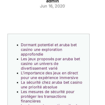
admin
Jun 16, 2020
Dormant potentiel et aruba bet
casino une exploration
approfondie
Les jeux proposés par aruba bet
casino un univers de
divertissement varié
L’importance des jeux en direct
pour une expérience immersive
La sécurité chez aruba bet casino
une priorité absolue
Les mesures de sécurité pour
protéger les transactions
financières