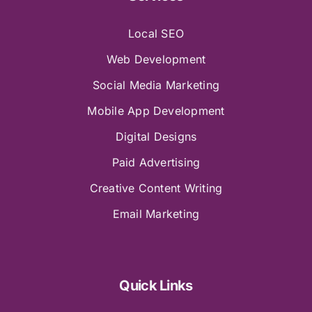
Local SEO
Web Development
Social Media Marketing
Mobile App Development
Digital Designs
Paid Advertising
Creative Content Writing
Email Marketing
Quick Links