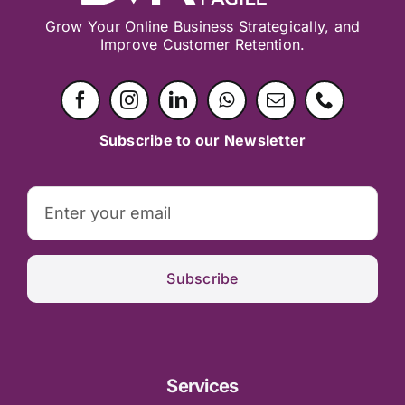
Grow Your Online Business Strategically, and
Improve Customer Retention.
Subscribe to our Newsletter
Subscribe
Services