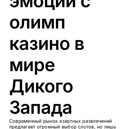
эмоции с
олимп
казино в
мире
Дикого
Запада
Современный рынок азартных развлечений
предлагает огромный выбор слотов, но лишь