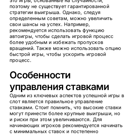
это игры, основанные на случайности,
поэтому не существует гарантированной
стратегии выигрыша. Однако, следуя
определенным советам, можно увеличить
свои шансы на успех. Например,
рекомендуется использовать функцию
автоигры, чтобы сделать игровой процесс
более удобным и избежать пропусков
вращений. Также можно использовать опцию
быстрой игры, чтобы ускорить игровой
процесс.
Особенности
управления ставками
Одним из ключевых аспектов успешной игры в
слот является правильное управление
ставками. Стоит помнить, что высокие ставки
могут принести более крупные выигрыши, но
и риски при этом увеличиваются. Для
начинающих игроков рекомендуется начинать
с минимальных ставок и постепенно