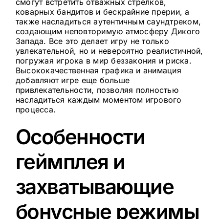
смогут встретить отважных стрелков,
коварных бандитов и бескрайние прерии, а
также насладиться аутентичным саундтреком,
создающим неповторимую атмосферу Дикого
Запада. Все это делает игру не только
увлекательной, но и невероятно реалистичной,
погружая игрока в мир беззакония и риска.
Высококачественная графика и анимация
добавляют игре еще больше
привлекательности, позволяя полностью
насладиться каждым моментом игрового
процесса.
Особенности
геймплея и
захватывающие
бонусные режимы