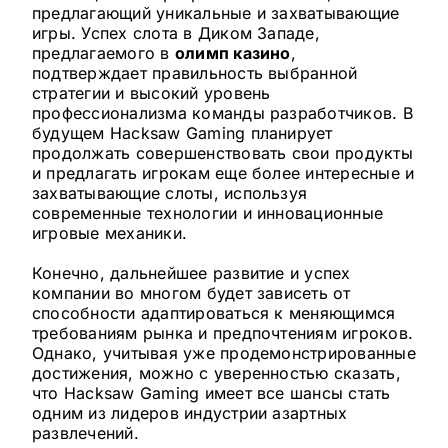
предлагающий уникальные и захватывающие
игры. Успех слота в Диком Западе,
предлагаемого в
олимп казино
,
подтверждает правильность выбранной
стратегии и высокий уровень
профессионализма команды разработчиков. В
будущем Hacksaw Gaming планирует
продолжать совершенствовать свои продукты
и предлагать игрокам еще более интересные и
захватывающие слоты, используя
современные технологии и инновационные
игровые механики.
Конечно, дальнейшее развитие и успех
компании во многом будет зависеть от
способности адаптироваться к меняющимся
требованиям рынка и предпочтениям игроков.
Однако, учитывая уже продемонстрированные
достижения, можно с уверенностью сказать,
что Hacksaw Gaming имеет все шансы стать
одним из лидеров индустрии азартных
развлечений.