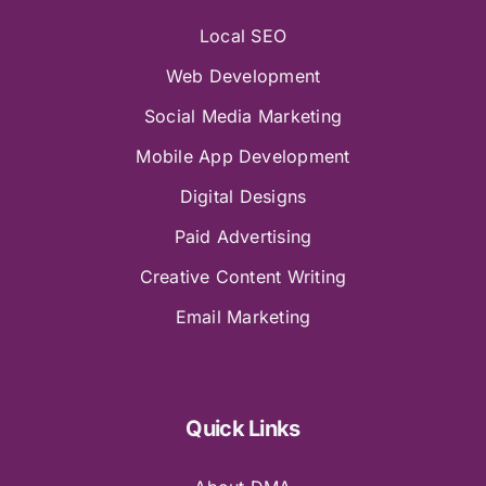
Local SEO
Web Development
Social Media Marketing
Mobile App Development
Digital Designs
Paid Advertising
Creative Content Writing
Email Marketing
Quick Links