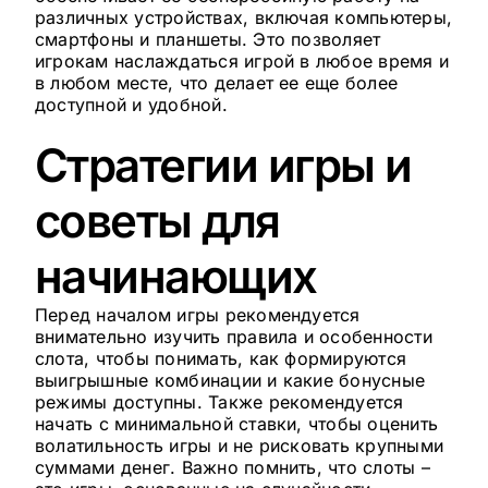
различных устройствах, включая компьютеры,
смартфоны и планшеты. Это позволяет
игрокам наслаждаться игрой в любое время и
в любом месте, что делает ее еще более
доступной и удобной.
Стратегии игры и
советы для
начинающих
Перед началом игры рекомендуется
внимательно изучить правила и особенности
слота, чтобы понимать, как формируются
выигрышные комбинации и какие бонусные
режимы доступны. Также рекомендуется
начать с минимальной ставки, чтобы оценить
волатильность игры и не рисковать крупными
суммами денег. Важно помнить, что слоты –