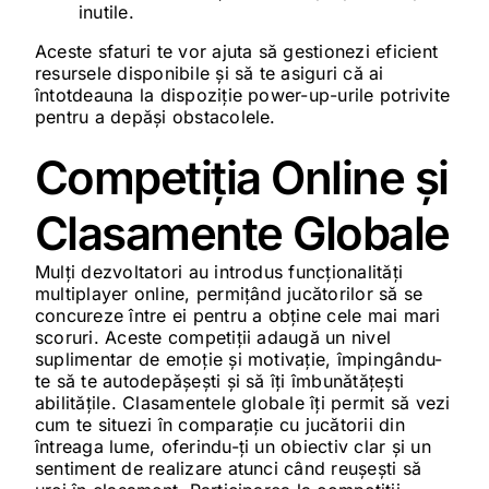
inutile.
Aceste sfaturi te vor ajuta să gestionezi eficient
resursele disponibile și să te asiguri că ai
întotdeauna la dispoziție power-up-urile potrivite
pentru a depăși obstacolele.
Competiția Online și
Clasamente Globale
Mulți dezvoltatori au introdus funcționalități
multiplayer online, permițând jucătorilor să se
concureze între ei pentru a obține cele mai mari
scoruri. Aceste competiții adaugă un nivel
suplimentar de emoție și motivație, împingându-
te să te autodepășești și să îți îmbunătățești
abilitățile. Clasamentele globale îți permit să vezi
cum te situezi în comparație cu jucătorii din
întreaga lume, oferindu-ți un obiectiv clar și un
sentiment de realizare atunci când reușești să