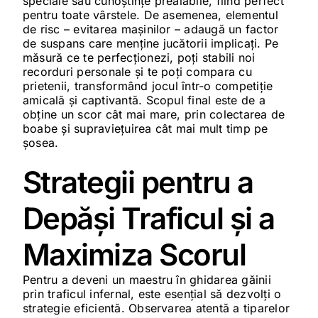
speciale sau cunoștințe prealabile, fiind perfect
pentru toate vârstele. De asemenea, elementul
de risc – evitarea mașinilor – adaugă un factor
de suspans care menține jucătorii implicați. Pe
măsură ce te perfecționezi, poți stabili noi
recorduri personale și te poți compara cu
prietenii, transformând jocul într-o competiție
amicală și captivantă. Scopul final este de a
obține un scor cât mai mare, prin colectarea de
boabe și supraviețuirea cât mai mult timp pe
șosea.
Strategii pentru a
Depăși Traficul și a
Maximiza Scorul
Pentru a deveni un maestru în ghidarea găinii
prin traficul infernal, este esențial să dezvolți o
strategie eficientă. Observarea atentă a tiparelor