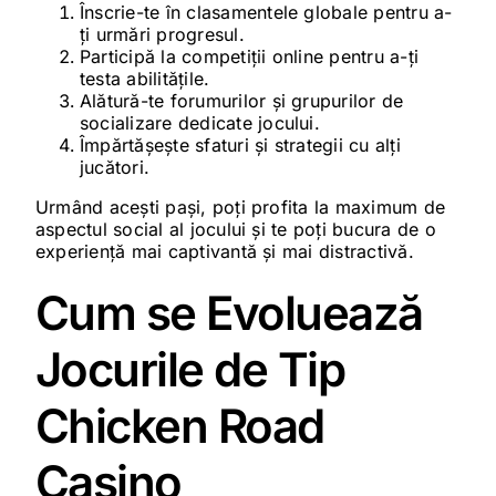
Înscrie-te în clasamentele globale pentru a-
ți urmări progresul.
Participă la competiții online pentru a-ți
testa abilitățile.
Alătură-te forumurilor și grupurilor de
socializare dedicate jocului.
Împărtășește sfaturi și strategii cu alți
jucători.
Urmând acești pași, poți profita la maximum de
aspectul social al jocului și te poți bucura de o
experiență mai captivantă și mai distractivă.
Cum se Evoluează
Jocurile de Tip
Chicken Road
Casino