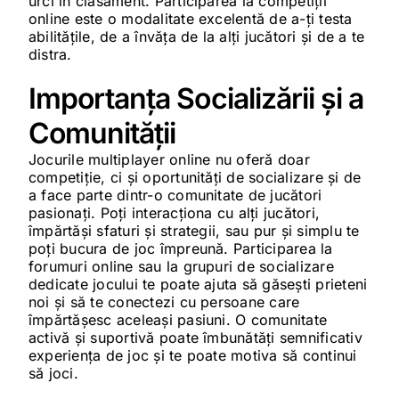
urci în clasament. Participarea la competiții
online este o modalitate excelentă de a-ți testa
abilitățile, de a învăța de la alți jucători și de a te
distra.
Importanța Socializării și a
Comunității
Jocurile multiplayer online nu oferă doar
competiție, ci și oportunități de socializare și de
a face parte dintr-o comunitate de jucători
pasionați. Poți interacționa cu alți jucători,
împărtăși sfaturi și strategii, sau pur și simplu te
poți bucura de joc împreună. Participarea la
forumuri online sau la grupuri de socializare
dedicate jocului te poate ajuta să găsești prieteni
noi și să te conectezi cu persoane care
împărtășesc aceleași pasiuni. O comunitate
activă și suportivă poate îmbunătăți semnificativ
experiența de joc și te poate motiva să continui
să joci.