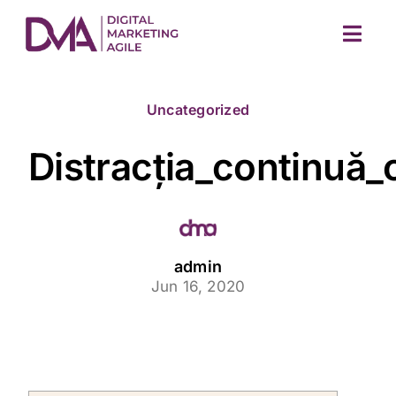
Skip
to
Togg
content
Navig
Uncategorized
Distracția_continuă
M
admin
Jun 16, 2020