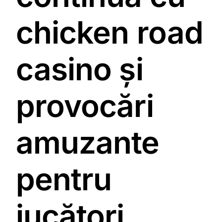
chicken road
casino și
provocări
amuzante
pentru
jucători