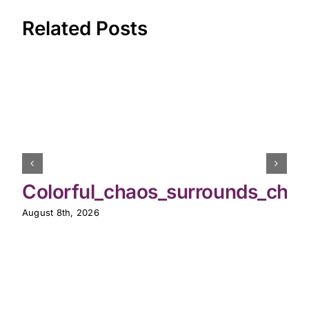
Related Posts
Colorful_chaos_surrounds_chic
August 8th, 2026