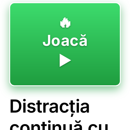
🔥
Joacă
▶️
Distracția
continuă cu