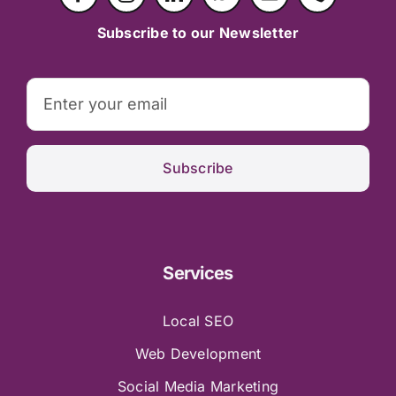
Subscribe to our Newsletter
Subscribe
Services
Local SEO
Web Development
Social Media Marketing