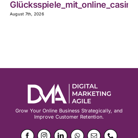
Glücksspiele_mit_online_casin
August 7th, 2026
Grow Your Online Business Strategically, and
Improve Customer Retention.