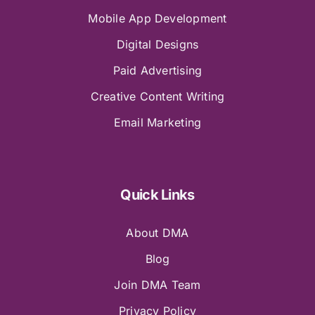
Mobile App Development
Digital Designs
Paid Advertising
Creative Content Writing
Email Marketing
Quick Links
About DMA
Blog
Join DMA Team
Privacy Policy