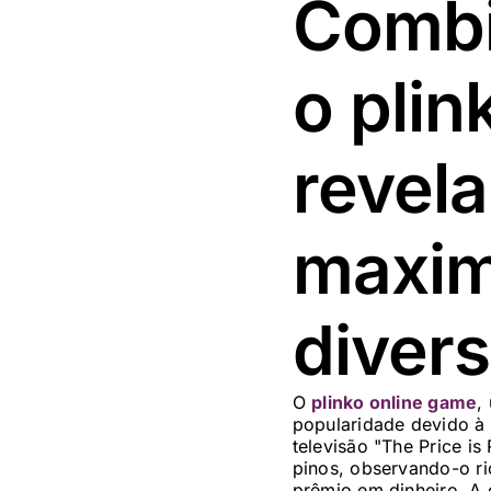
Combi
o plin
revel
maxim
divers
O
plinko online game
,
popularidade devido à 
televisão "The Price is
pinos, observando-o ri
prêmio em dinheiro. A 