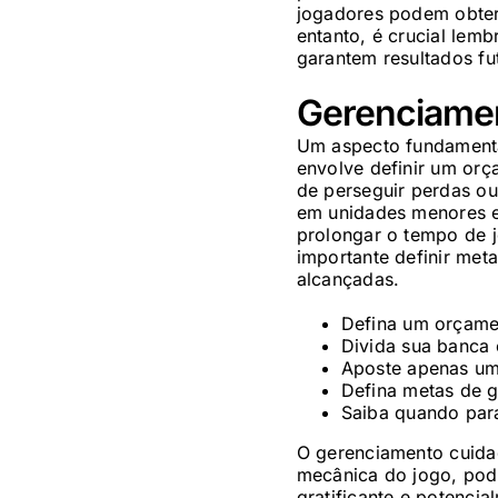
jogadores podem obter 
entanto, é crucial lem
garantem resultados fu
Gerenciamen
Um aspecto fundamental
envolve definir um orç
de perseguir perdas ou
em unidades menores e
prolongar o tempo de j
importante definir met
alcançadas.
Defina um orçamen
Divida sua banca
Aposte apenas um
Defina metas de g
Saiba quando para
O gerenciamento cuid
mecânica do jogo, pode
gratificante e potencia