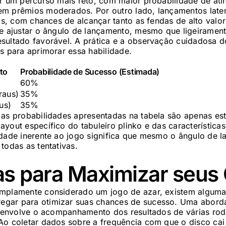
r um percurso mais reto, com maior probabilidade de atin
em prêmios moderados. Por outro lado, lançamentos late
cas, com chances de alcançar tanto as fendas de alto valo
de ajustar o ângulo de lançamento, mesmo que ligeiramen
sultado favorável. A prática e a observação cuidadosa 
is para aprimorar essa habilidade.
to
Probabilidade de Sucesso (Estimada)
60%
raus)
35%
us)
35%
 as probabilidades apresentadas na tabela são apenas es
yout específico do tabuleiro plinko e das características
edade inerente ao jogo significa que mesmo o ângulo de 
todas as tentativas.
ias para Maximizar seus
amplamente considerado um jogo de azar, existem algumas
egar para otimizar suas chances de sucesso. Uma abor
ue envolve o acompanhamento dos resultados de várias rod
Ao coletar dados sobre a frequência com que o disco ca