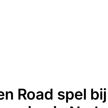
n Road spel bij