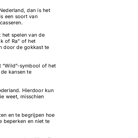
Nederland, dan is het
is een soort van
ncasseren.
t het spelen van de
ok of Ra” of het
en door de gokkast te
et “Wild”-symbool of het
 de kansen te
ederland. Hierdoor kun
ie weet, misschien
ezen en te begrijpen hoe
e beperken en niet te