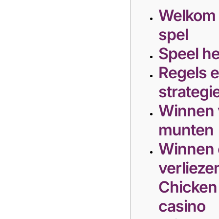
Welkom b
spel
Speel he
Regels 
strategi
Winnen 
munten
Winnen 
verliezen
Chicken
casino