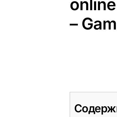
online
– Gam
Содерж