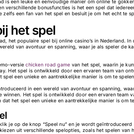
d is een leuke en eenvoudige manier om online te gokken 
 verschillende bonusfuncties is het een spel dat iederee
 zelfs een fan van het spel en besluit je om het echt te s
j het spel
, het populaire spel bij online casino’s in Nederland. In d
wereld van avontuur en spanning, waar je als speler de k
emo-versie
chicken road game
van het spel, waarin je kun
. Het spel is ontwikkeld door een ervaren team van ontw
 spel een unieke en aantrekkelijke manier is om te spelen
ïntroduceerd in een wereld van avontuur en spanning, waar
te winnen. Het spel is ontwikkeld door een ervaren team v
dat het spel een unieke en aantrekkelijke manier is om te
el
klik je op de knop “Speel nu” en je wordt geïntroduceerd
kiezen uit verschillende spelopties, zoals het spelen van