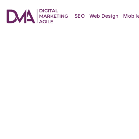
Skip
to
content
SEO
Web Design
Mobil