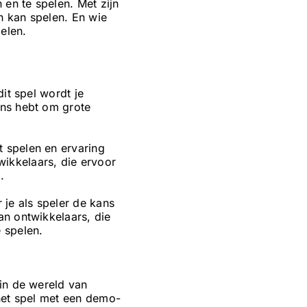
en te spelen. Met zijn
n kan spelen. En wie
pelen.
it spel wordt je
ans hebt om grote
t spelen en ervaring
ikkelaars, die ervoor
.
 je als speler de kans
an ontwikkelaars, die
 spelen.
 in de wereld van
 het spel met een demo-