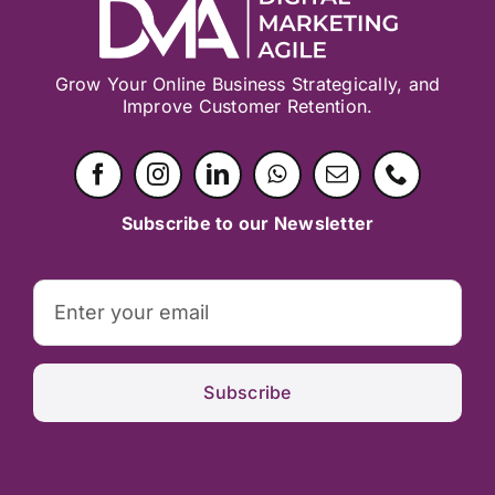
Grow Your Online Business Strategically, and
Improve Customer Retention.
Subscribe to our Newsletter
Subscribe