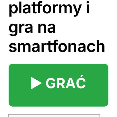
platformy i
gra na
smartfonach
▶️ GRAĆ