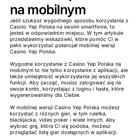
na mobilnym
Jeśli szukasz wygodnego sposobu korzystania z
Casino Yep Polska na swoim smartfonie, to
jesteś w odpowiednim miejscu. W tym artykule
przedstawimy wskazówki, które pomóc Ci w
pełni wykorzystać potencjał mobilnej wersji
Casino Yep Polska.
Wygodne korzystanie z Casino Yep Polska na
mobilnym to nie tylko korzystanie z aplikacji, ale
także umiejętność wykorzystania jej wszystkich
funkcji. Aby zacząć, musisz zalogować się na
swoje konto, korzystając z loginu i hasła, które
wygenerowaliśmy dla Ciebie.
W mobilnej wersji Casino Yep Polska możesz
korzystać z różnych gier, w tym ruletka,
blackjacka, video poker i wiele innych. Aby
wybrać grę, która Ci się podoba, możesz
przeglądać listę gier dostępnych w aplikacji.