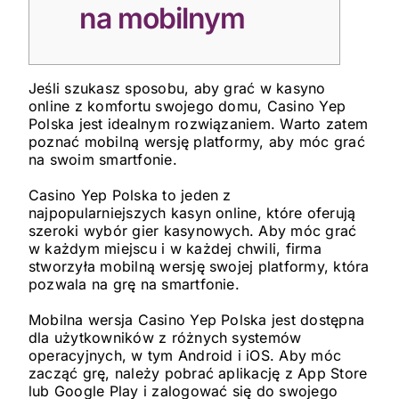
na mobilnym
Jeśli szukasz sposobu, aby grać w kasyno
online z komfortu swojego domu, Casino Yep
Polska jest idealnym rozwiązaniem. Warto zatem
poznać mobilną wersję platformy, aby móc grać
na swoim smartfonie.
Casino Yep Polska to jeden z
najpopularniejszych kasyn online, które oferują
szeroki wybór gier kasynowych. Aby móc grać
w każdym miejscu i w każdej chwili, firma
stworzyła mobilną wersję swojej platformy, która
pozwala na grę na smartfonie.
Mobilna wersja Casino Yep Polska jest dostępna
dla użytkowników z różnych systemów
operacyjnych, w tym Android i iOS. Aby móc
zacząć grę, należy pobrać aplikację z App Store
lub Google Play i zalogować się do swojego