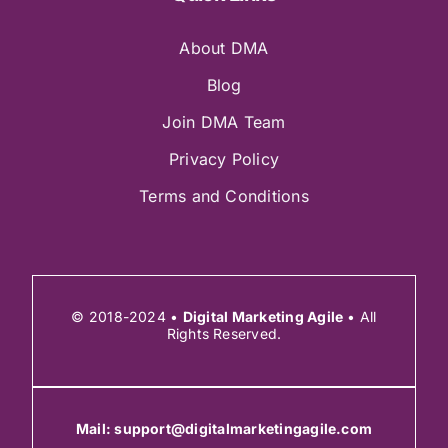
About DMA
Blog
Join DMA Team
Privacy Policy
Terms and Conditions
© 2018-2024 •
Digital Marketing Agile
• All
Rights Reserved.
Mail:
support@digitalmarketingagile.com