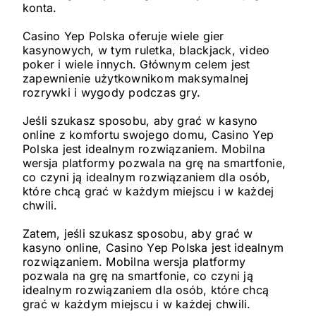
konta.
Casino Yep Polska oferuje wiele gier
kasynowych, w tym ruletka, blackjack, video
poker i wiele innych. Głównym celem jest
zapewnienie użytkownikom maksymalnej
rozrywki i wygody podczas gry.
Jeśli szukasz sposobu, aby grać w kasyno
online z komfortu swojego domu, Casino Yep
Polska jest idealnym rozwiązaniem. Mobilna
wersja platformy pozwala na grę na smartfonie,
co czyni ją idealnym rozwiązaniem dla osób,
które chcą grać w każdym miejscu i w każdej
chwili.
Zatem, jeśli szukasz sposobu, aby grać w
kasyno online, Casino Yep Polska jest idealnym
rozwiązaniem. Mobilna wersja platformy
pozwala na grę na smartfonie, co czyni ją
idealnym rozwiązaniem dla osób, które chcą
grać w każdym miejscu i w każdej chwili.