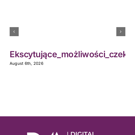
Ekscytujące_możliwości_czekaj
August 6th, 2026