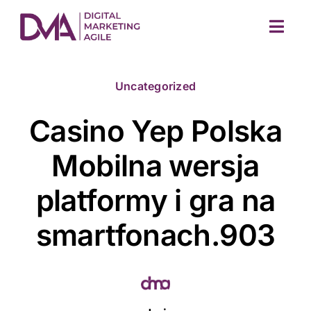
Skip
to
Togg
content
Navig
Uncategorized
Casino Yep Polska
Mobilna wersja
platformy i gra na
M
smartfonach.903