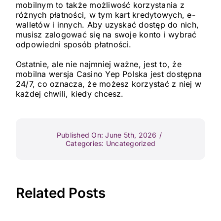
mobilnym to także możliwość korzystania z
różnych płatności, w tym kart kredytowych, e-
walletów i innych. Aby uzyskać dostęp do nich,
musisz zalogować się na swoje konto i wybrać
odpowiedni sposób płatności.
Ostatnie, ale nie najmniej ważne, jest to, że
mobilna wersja Casino Yep Polska jest dostępna
24/7, co oznacza, że możesz korzystać z niej w
każdej chwili, kiedy chcesz.
Published On: June 5th, 2026
/
Categories:
Uncategorized
Related Posts