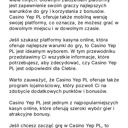
jest zapewnienie swoim graczy najlepszych
warunków do gry i korzystania z bonusów.
Casino Yep PL oferuje także mobilną wersję
swojej platformy, co oznacza, że możesz grać w
dowolnym miejscu i w dowolnym czasie.
Jeśli szukasz platformy kasyna online, która
oferuje najlepsze warunki do gry, to Casino Yep
PL jest idealnym wyborem. W tym przewodniku
przedstawimy Ci wszystkie informacje, które
potrzebujesz, aby zdecydować, czy Casino Yep
PL jest odpowiedni dla Ciebie.
Warto zauważyć, że Casino Yep PL oferuje także
program lojalnościowy, który pozwoli Ci na
zdobycie dodatkowych punktów i bonusów.
Casino Yep PL jest jednym z najpopularniejszych
kasyn online, które oferują szeroki wybór gier i
atrakcyjne bonusy.
Jeśli chcesz zacząć grę w Casino Yep PL, to