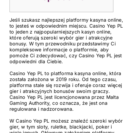
Jeśli szukasz najlepszej platformy kasyna online,
to jesteś w odpowiednim miejscu. Casino Yep PL
to jeden z najpopularniejszych kasyn online,
które oferują szeroki wybór gier i atrakcyjne
bonusy. W tym przewodniku przedstawimy Ci
kompleksowe informacje o platformie, aby
pomoże Ci zdecydować, czy Casino Yep PL jest
odpowiedni dla Ciebie.
Casino Yep PL to platforma kasyna online, która
została założona w 2019 roku. Od tego czasu,
platforma stale się rozwija i oferuje coraz więcej
gier i atrakcyjnych bonusów swoim graczy.
Casino Yep PL jest licencjonowana przez Malta
Gaming Authority, co oznacza, że jest ona
regulowana i nadzorowana.
W Casino Yep PL możesz znaleźć szeroki wybór
gier, w tym sloty, ruletke, blackjacki, poker i
wiele innych. Głównym założeniem platformy