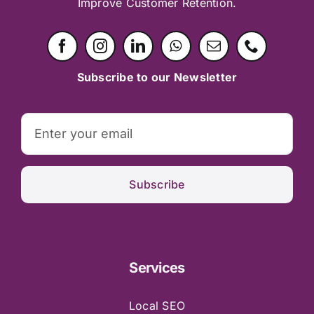
Improve Customer Retention.
Subscribe to our Newsletter
Subscribe
Services
Local SEO