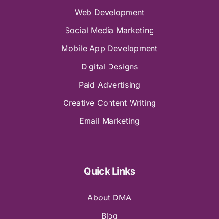
Web Development
Social Media Marketing
Mobile App Development
Digital Designs
Paid Advertising
Creative Content Writing
Email Marketing
Quick Links
About DMA
Blog