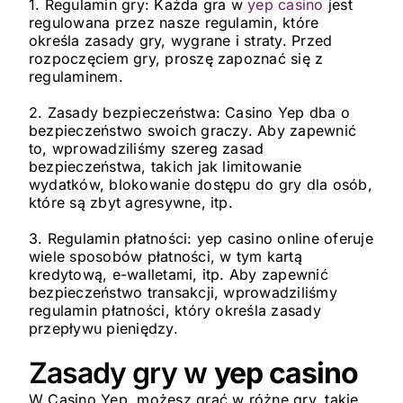
1. Regulamin gry: Każda gra w
yep casino
jest
regulowana przez nasze regulamin, które
określa zasady gry, wygrane i straty. Przed
rozpoczęciem gry, proszę zapoznać się z
regulaminem.
2. Zasady bezpieczeństwa: Casino Yep dba o
bezpieczeństwo swoich graczy. Aby zapewnić
to, wprowadziliśmy szereg zasad
bezpieczeństwa, takich jak limitowanie
wydatków, blokowanie dostępu do gry dla osób,
które są zbyt agresywne, itp.
3. Regulamin płatności: yep casino online oferuje
wiele sposobów płatności, w tym kartą
kredytową, e-walletami, itp. Aby zapewnić
bezpieczeństwo transakcji, wprowadziliśmy
regulamin płatności, który określa zasady
przepływu pieniędzy.
Zasady gry w
yep casino
W Casino Yep, możesz grać w różne gry, takie