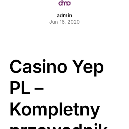
admin
Jun 16, 2020
Casino Yep
PL –
Kompletny