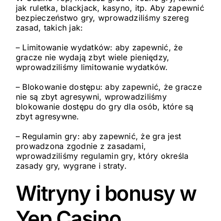
jak ruletka, blackjack, kasyno, itp. Aby zapewnić
bezpieczeństwo gry, wprowadziliśmy szereg
zasad, takich jak:
– Limitowanie wydatków: aby zapewnić, że
gracze nie wydają zbyt wiele pieniędzy,
wprowadziliśmy limitowanie wydatków.
– Blokowanie dostępu: aby zapewnić, że gracze
nie są zbyt agresywni, wprowadziliśmy
blokowanie dostępu do gry dla osób, które są
zbyt agresywne.
– Regulamin gry: aby zapewnić, że gra jest
prowadzona zgodnie z zasadami,
wprowadziliśmy regulamin gry, który określa
zasady gry, wygrane i straty.
Witryny i bonusy w
Yep Casino