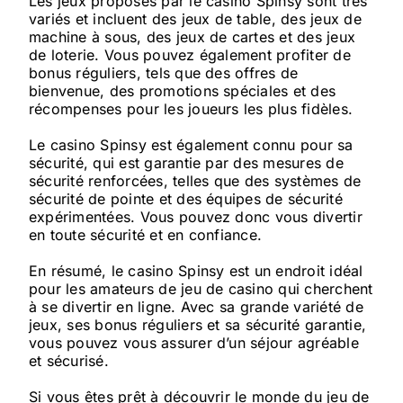
Les jeux proposés par le casino Spinsy sont très
variés et incluent des jeux de table, des jeux de
machine à sous, des jeux de cartes et des jeux
de loterie. Vous pouvez également profiter de
bonus réguliers, tels que des offres de
bienvenue, des promotions spéciales et des
récompenses pour les joueurs les plus fidèles.
Le casino Spinsy est également connu pour sa
sécurité, qui est garantie par des mesures de
sécurité renforcées, telles que des systèmes de
sécurité de pointe et des équipes de sécurité
expérimentées. Vous pouvez donc vous divertir
en toute sécurité et en confiance.
En résumé, le casino Spinsy est un endroit idéal
pour les amateurs de jeu de casino qui cherchent
à se divertir en ligne. Avec sa grande variété de
jeux, ses bonus réguliers et sa sécurité garantie,
vous pouvez vous assurer d’un séjour agréable
et sécurisé.
Si vous êtes prêt à découvrir le monde du jeu de