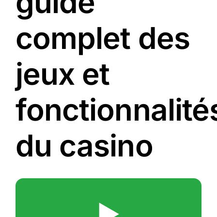
guide
complet des
jeux et
fonctionnalité
du casino
▶️