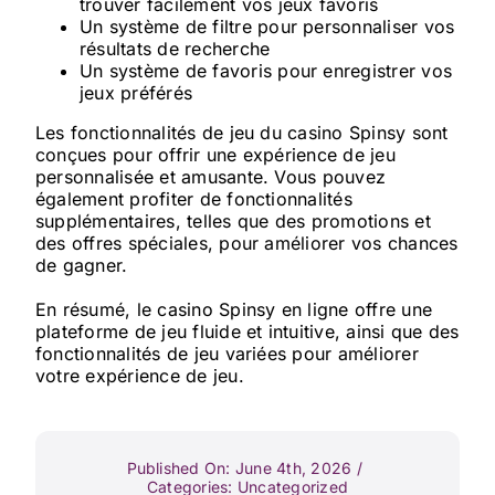
trouver facilement vos jeux favoris
Un système de filtre pour personnaliser vos
résultats de recherche
Un système de favoris pour enregistrer vos
jeux préférés
Les fonctionnalités de jeu du casino Spinsy sont
conçues pour offrir une expérience de jeu
personnalisée et amusante. Vous pouvez
également profiter de fonctionnalités
supplémentaires, telles que des promotions et
des offres spéciales, pour améliorer vos chances
de gagner.
En résumé, le casino Spinsy en ligne offre une
plateforme de jeu fluide et intuitive, ainsi que des
fonctionnalités de jeu variées pour améliorer
votre expérience de jeu.
Published On: June 4th, 2026
/
Categories:
Uncategorized