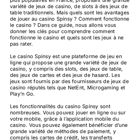
plus populaires en France, proposant une grande
variété de jeux de casino, de slots à des jeux de
table traditionnels. Mais quels sont les avantages
de jouer au casino Spinsy ? Comment fonctionne
le casino ? Dans ce guide, nous allons vous
donner les clés pour comprendre comment
fonctionne le casino et quels sont les jeux à ne
pas rater.
Le casino Spinsy est une plateforme de jeu en
ligne qui propose une grande variété de jeux de
casino, y compris des slots, des jeux de table,
des jeux de cartes et des jeux de hasard. Les
jeux sont fournis par des fournisseurs de jeux de
casino réputés tels que NetEnt, Microgaming et
Play’n Go.
Les fonctionnalités du casino Spinsy sont
nombreuses. Vous pouvez jouer en ligne ou sur
votre mobile, grâce à l’application mobile du
casino. Vous pouvez également bénéficier d’une
grande variété de méthodes de paiement, y
compris les cartes de crédit, les transferts