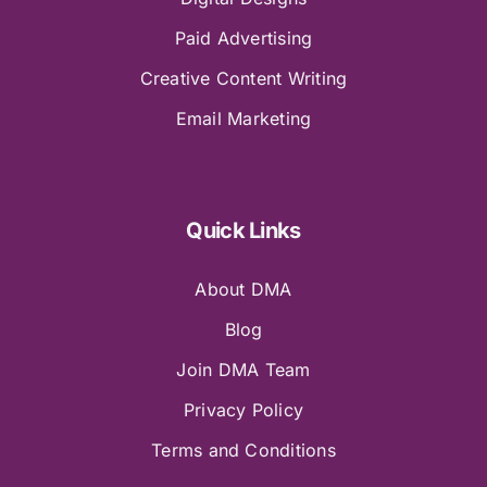
Paid Advertising
Creative Content Writing
Email Marketing
Quick Links
About DMA
Blog
Join DMA Team
Privacy Policy
Terms and Conditions