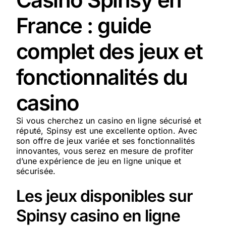
France : guide
complet des jeux et
fonctionnalités du
casino
Si vous cherchez un casino en ligne sécurisé et
réputé, Spinsy est une excellente option. Avec
son offre de jeux variée et ses fonctionnalités
innovantes, vous serez en mesure de profiter
d’une expérience de jeu en ligne unique et
sécurisée.
Les jeux disponibles sur
Spinsy casino en ligne