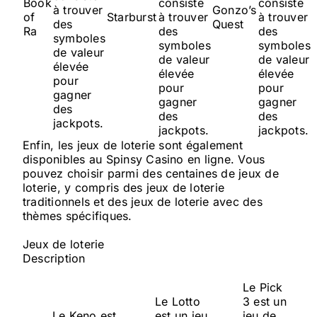
Book
consiste
consiste
à trouver
Gonzo’s
of
Starburst
à trouver
à trouver
des
Quest
Ra
des
des
symboles
symboles
symboles
de valeur
de valeur
de valeur
élevée
élevée
élevée
pour
pour
pour
gagner
gagner
gagner
des
des
des
jackpots.
jackpots.
jackpots.
Enfin, les jeux de loterie sont également
disponibles au Spinsy Casino en ligne. Vous
pouvez choisir parmi des centaines de jeux de
loterie, y compris des jeux de loterie
traditionnels et des jeux de loterie avec des
thèmes spécifiques.
Jeux de loterie
Description
Le Pick
Le Lotto
3 est un
Le Keno est
est un jeu
jeu de