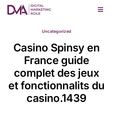
Skip
to
Togg
content
Navig
Uncategorized
Casino Spinsy en
France guide
complet des jeux
M
et fonctionnalits du
casino.1439