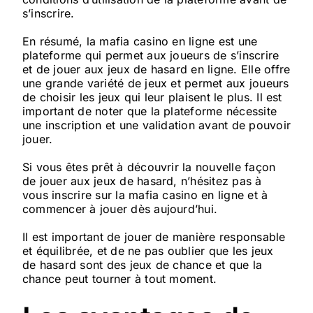
s’inscrire.
En résumé, la mafia casino en ligne est une
plateforme qui permet aux joueurs de s’inscrire
et de jouer aux jeux de hasard en ligne. Elle offre
une grande variété de jeux et permet aux joueurs
de choisir les jeux qui leur plaisent le plus. Il est
important de noter que la plateforme nécessite
une inscription et une validation avant de pouvoir
jouer.
Si vous êtes prêt à découvrir la nouvelle façon
de jouer aux jeux de hasard, n’hésitez pas à
vous inscrire sur la mafia casino en ligne et à
commencer à jouer dès aujourd’hui.
Il est important de jouer de manière responsable
et équilibrée, et de ne pas oublier que les jeux
de hasard sont des jeux de chance et que la
chance peut tourner à tout moment.