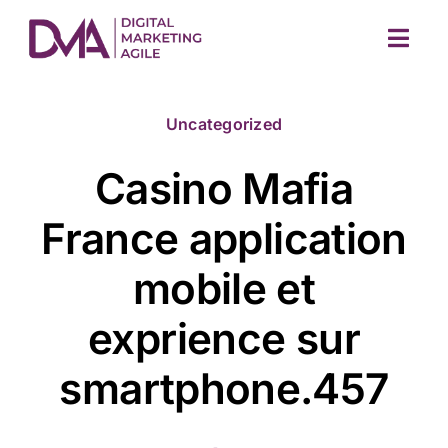
Skip
to
Togg
content
Navig
Uncategorized
Casino Mafia
France application
mobile et
M
exprience sur
smartphone.457