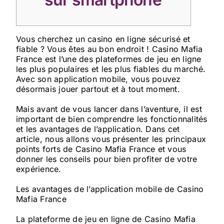
Vous cherchez un casino en ligne sécurisé et
fiable ? Vous êtes au bon endroit ! Casino Mafia
France est l’une des plateformes de jeu en ligne
les plus populaires et les plus fiables du marché.
Avec son application mobile, vous pouvez
désormais jouer partout et à tout moment.
Mais avant de vous lancer dans l’aventure, il est
important de bien comprendre les fonctionnalités
et les avantages de l’application. Dans cet
article, nous allons vous présenter les principaux
points forts de Casino Mafia France et vous
donner les conseils pour bien profiter de votre
expérience.
Les avantages de l’application mobile de Casino
Mafia France
La plateforme de jeu en ligne de Casino Mafia