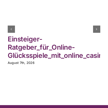
Einsteiger-
Ratgeber_für_Online-
Glücksspiele_mit_online_casin
August 7th, 2026