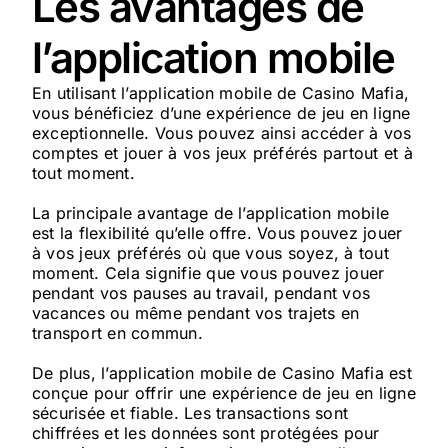
Les avantages de
l’application mobile
En utilisant l’application mobile de Casino Mafia,
vous bénéficiez d’une expérience de jeu en ligne
exceptionnelle. Vous pouvez ainsi accéder à vos
comptes et jouer à vos jeux préférés partout et à
tout moment.
La principale avantage de l’application mobile
est la flexibilité qu’elle offre. Vous pouvez jouer
à vos jeux préférés où que vous soyez, à tout
moment. Cela signifie que vous pouvez jouer
pendant vos pauses au travail, pendant vos
vacances ou même pendant vos trajets en
transport en commun.
De plus, l’application mobile de Casino Mafia est
conçue pour offrir une expérience de jeu en ligne
sécurisée et fiable. Les transactions sont
chiffrées et les données sont protégées pour