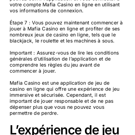
votre compte Mafia Casino en ligne en utilisant
vos informations de connexion.
Étape 7 : Vous pouvez maintenant commencer à
jouer à Mafia Casino en ligne et profiter de ses
nombreux jeux de casino en ligne, tels que le
blackjack, le roulette et les machines à sous.
Important : Assurez-vous de lire les conditions
générales d’utilisation de l’application et de
comprendre les règles du jeu avant de
commencer à jouer.
Mafia Casino est une application de jeu de
casino en ligne qui offre une expérience de jeu
immersive et sécurisée. Cependant, il est
important de jouer responsable et de ne pas
dépenser plus que vous ne pouvez vous
permettre de perdre.
L’expérience de jeu