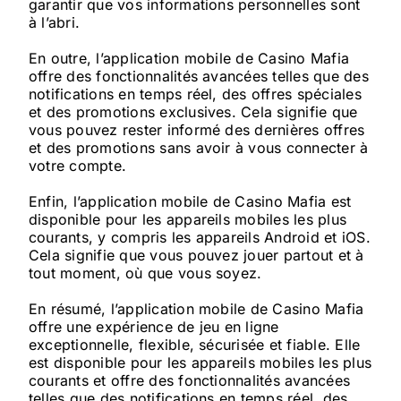
garantir que vos informations personnelles sont
à l’abri.
En outre, l’application mobile de Casino Mafia
offre des fonctionnalités avancées telles que des
notifications en temps réel, des offres spéciales
et des promotions exclusives. Cela signifie que
vous pouvez rester informé des dernières offres
et des promotions sans avoir à vous connecter à
votre compte.
Enfin, l’application mobile de Casino Mafia est
disponible pour les appareils mobiles les plus
courants, y compris les appareils Android et iOS.
Cela signifie que vous pouvez jouer partout et à
tout moment, où que vous soyez.
En résumé, l’application mobile de Casino Mafia
offre une expérience de jeu en ligne
exceptionnelle, flexible, sécurisée et fiable. Elle
est disponible pour les appareils mobiles les plus
courants et offre des fonctionnalités avancées
telles que des notifications en temps réel, des