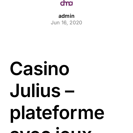
admin
Jun 16, 2020
Casino
Julius –
plateforme