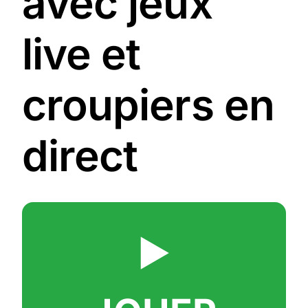
avec jeux
live et
croupiers en
direct
▶️