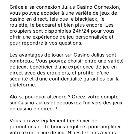
Grâce à sa connexion Julius Casino Connexion,
vous pouvez accéder à une variété de jeux de
casino en direct, tels que le blackjack, le
roulette, le baccarat et bien plus encore. Les
croupiers sont disponibles 24h/24 pour vous
offrir une expérience de jeu personnalisée et
pour répondre à vos questions.
Les avantages de jouer sur Casino Julius sont
nombreux. Vous pouvez choisir entre une variété
de jeux, bénéficier d’une expérience de jeu en
direct avec des croupiers, et profiter d’une
sécurité et d’une confidentialité garanties par la
plateforme.
Alors, pourquoi attendre ? Créez votre compte
sur Casino Julius et découvrez l’univers des jeux
de casino en direct !
Vous pouvez également bénéficier de
promotions et de bonus réguliers pour amplifier
votre expérience de jeu. N’hésitez pas à vous