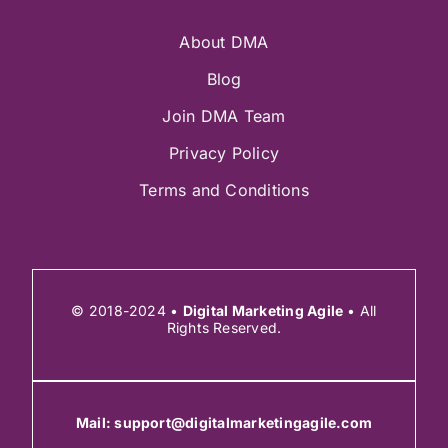
About DMA
Blog
Join DMA Team
Privacy Policy
Terms and Conditions
© 2018-2024 •
Digital Marketing Agile
• All
Rights Reserved.
Mail:
support@digitalmarketingagile.com