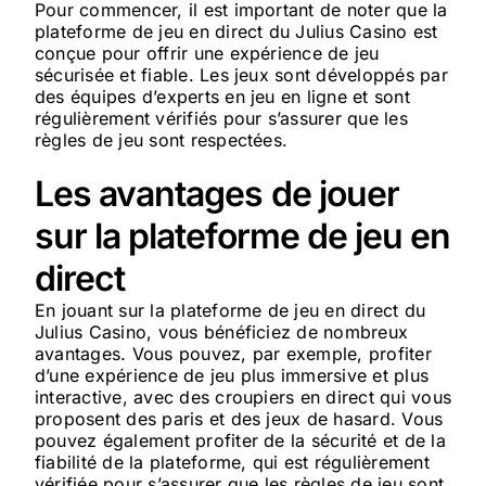
Pour commencer, il est important de noter que la
plateforme de jeu en direct du Julius Casino est
conçue pour offrir une expérience de jeu
sécurisée et fiable. Les jeux sont développés par
des équipes d’experts en jeu en ligne et sont
régulièrement vérifiés pour s’assurer que les
règles de jeu sont respectées.
Les avantages de jouer
sur la plateforme de jeu en
direct
En jouant sur la plateforme de jeu en direct du
Julius Casino, vous bénéficiez de nombreux
avantages. Vous pouvez, par exemple, profiter
d’une expérience de jeu plus immersive et plus
interactive, avec des croupiers en direct qui vous
proposent des paris et des jeux de hasard. Vous
pouvez également profiter de la sécurité et de la
fiabilité de la plateforme, qui est régulièrement
vérifiée pour s’assurer que les règles de jeu sont