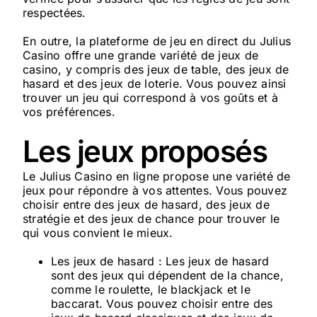
respectées.
En outre, la plateforme de jeu en direct du Julius
Casino offre une grande variété de jeux de
casino, y compris des jeux de table, des jeux de
hasard et des jeux de loterie. Vous pouvez ainsi
trouver un jeu qui correspond à vos goûts et à
vos préférences.
Les jeux proposés
Le Julius Casino en ligne propose une variété de
jeux pour répondre à vos attentes. Vous pouvez
choisir entre des jeux de hasard, des jeux de
stratégie et des jeux de chance pour trouver le
qui vous convient le mieux.
Les jeux de hasard : Les jeux de hasard
sont des jeux qui dépendent de la chance,
comme le roulette, le blackjack et le
baccarat. Vous pouvez choisir entre des