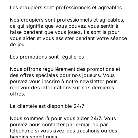
Les croupiers sont professionnels et agréables
Nos croupiers sont professionnels et agréables,
ce qui signifie que vous pouvez vous sentir à
l’aise pendant que vous jouez. Ils sont là pour
vous aider et vous assister pendant votre séance
de jeu.
Les promotions sont régulières
Nous offrons régulièrement des promotions et
des offres spéciales pour nos joueurs. Vous
pouvez vous inscrire à notre newsletter pour
recevoir des informations sur nos dernières
offres.
La clientèle est disponible 24/7
Nous sommes là pour vous aider 24/7. Vous
pouvez nous contacter par e-mail ou par
téléphone si vous avez des questions ou des
besoins spécifiques.