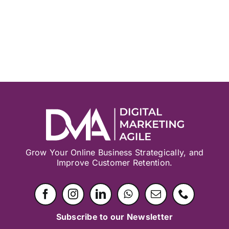
Grow Your Online Business Strategically, and
Improve Customer Retention.
Subscribe to our Newsletter