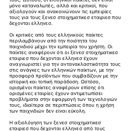
μόνο καταναλωτές, αλλά και κριτικοί, που
αξιολογούν και ανακοινώνουν τις εμπειρίες
τους για τους ξενεσ στοιχηματικεσ εταιριεσ που
δεχονται ελληνεσ.
Οι κριτικές από τους ελληνικούς παίκτες
περιλαμβάνουν από την ποιότητα του
παιχνιδιού μέχρι την εμπειρία του χρήστη. Οι
παίκτες αναφέρουν ότι οι ξενεσ στοιχηματικεσ
εταιριεσ που δεχονται ελληνεσ έχουν
αναγνωριστεί για την αντανακλαστικότητα τους
στις ανάγκες των ελληνικών παίκτων, με την
προσφορά προϊόντων που συμβαδίζουν με την
ιστορική και τοπική παράδοση. Ωστόσο,
ορισμένοι παίκτες αναφέρουν επίσης ότι
ορισμένες εταιρίες έχουν αντιμετωπίσει
προβλήματα στην εφαρμογή των τεχνολογιών
τους, ιδιαίτερα σε περιπτώσεις όπου η χρήση
των παιχνιδιών δεν είναι εύκολη.
Η αξιολόγηση των ξενεσ στοιχηματικεσ
εταιριεσ που δεχονται ελληνεσ από τους