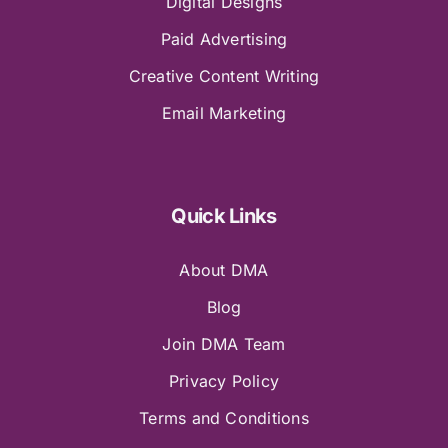
Digital Designs
Paid Advertising
Creative Content Writing
Email Marketing
Quick Links
About DMA
Blog
Join DMA Team
Privacy Policy
Terms and Conditions