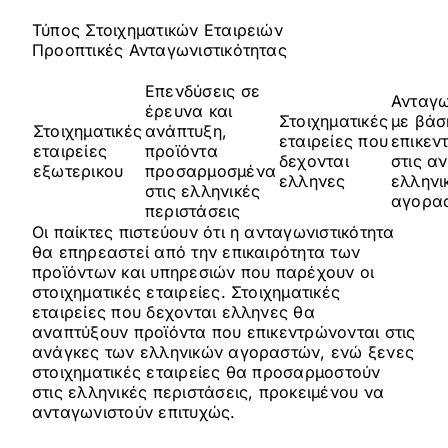
Τύπος Στοιχηματικών Εταιρειών
Προοπτικές Ανταγωνιστικότητας
Επενδύσεις σε
Ανταγω
έρευνα και
Στοιχηματικές
με βάσ
Στοιχηματικές
ανάπτυξη,
εταιρείες που
επικεν
εταιρείες
προϊόντα
δεχονται
στις α
εξωτερικου
προσαρμοσμένα
ελληνες
ελληνι
στις ελληνικές
αγορα
περιστάσεις
Οι παίκτες πιστεύουν ότι η ανταγωνιστικότητα
θα επηρεαστεί από την επικαιρότητα των
προϊόντων και υπηρεσιών που παρέχουν οι
στοιχηματικές εταιρείες. Στοιχηματικές
εταιρείες που δεχονται ελληνες θα
αναπτύξουν προϊόντα που επικεντρώνονται στις
ανάγκες των ελληνικών αγοραστών, ενώ ξενες
στοιχηματικές εταιρείες θα προσαρμοστούν
στις ελληνικές περιστάσεις, προκειμένου να
ανταγωνιστούν επιτυχώς.