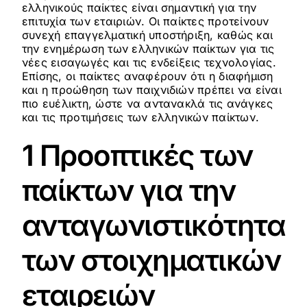
ελληνικούς παίκτες είναι σημαντική για την
επιτυχία των εταιριών. Οι παίκτες προτείνουν
συνεχή επαγγελματική υποστήριξη, καθώς και
την ενημέρωση των ελληνικών παίκτων για τις
νέες εισαγωγές και τις ενδείξεις τεχνολογίας.
Επίσης, οι παίκτες αναφέρουν ότι η διαφήμιση
και η προώθηση των παιχνιδιών πρέπει να είναι
πιο ευέλικτη, ώστε να αντανακλά τις ανάγκες
και τις προτιμήσεις των ελληνικών παίκτων.
1 Προοπτικές των
παίκτων για την
ανταγωνιστικότητα
των στοιχηματικών
εταιρειών