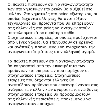
Οι παίκτες πιστεύουν ότι η ανταγωνιστικότητα
των στοιχηματικών εταιρειών θα αυξηθεί στο
μέλλον. Στοιχηματικές εταιρείες εξωτερικου, οι
οποίες δεχονται ελληνες, θα αναπτύξουν
τεχνολογίες και προϊόντα που θα επιτρέψουν
στις ελληνικές εταιρείες να ανταγωνιστούν
αποτελεσματικά σε ευρύτερο πεδίο.
Στοιχηματικές εταιρείες, οι οποίες προέρχονται
από ξένες χώρες, θα επενδύσουν σε έρευνα
και ανάπτυξη, προκειμένου να ενισχύσουν την
ανταγωνιστικότητά τους στην ελληνική αγορά.
Τα παίκτες πιστεύουν ότι η ανταγωνιστικότητα
θα επηρεαστεί από την επικαιρότητα των
προϊόντων και υπηρεσιών που παρέχουν οι
στοιχηματικές εταιρείες. Στοιχηματικές
εταιρείες που δεχονται ελληνες θα
αναπτύξουν προϊόντα που επικεντρώνονται στις
ανάγκες των ελληνικών αγοραστών, ενώ ξενες
στοιχηματικές εταιρείες θα προσαρμοστούν
στις ελληνικές περιστάσεις, προκειμένου να
ανταγωνιστούν επιτυχώς.