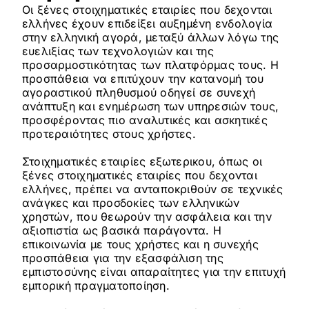
Οι ξένες στοιχηματικές εταιρίες που δεχονται
ελλήνες έχουν επιδείξει αυξημένη ενδολογία
στην ελληνική αγορά, μεταξύ άλλων λόγω της
ευελιξίας των τεχνολογιών και της
προσαρμοστικότητας των πλατφόρμας τους. Η
προσπάθεια να επιτύχουν την κατανομή του
αγοραστικού πληθυσμού οδηγεί σε συνεχή
ανάπτυξη και ενημέρωση των υπηρεσιών τους,
προσφέροντας πιο αναλυτικές και ασκητικές
προτεραιότητες στους χρήστες.
Στοιχηματικές εταιρίες εξωτερικου, όπως οι
ξένες στοιχηματικές εταιρίες που δεχονται
ελλήνες, πρέπει να ανταποκριθούν σε τεχνικές
ανάγκες και προσδοκίες των ελληνικών
χρηστών, που θεωρούν την ασφάλεια και την
αξιοπιστία ως βασικά παράγοντα. Η
επικοινωνία με τους χρήστες και η συνεχής
προσπάθεια για την εξασφάλιση της
εμπιστοσύνης είναι απαραίτητες για την επιτυχή
εμπορική πραγματοποίηση.