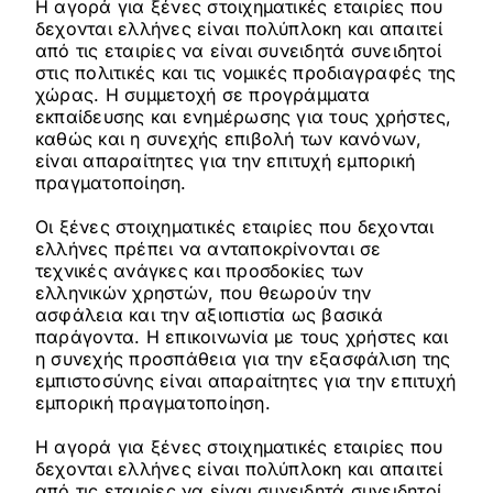
Η αγορά για ξένες στοιχηματικές εταιρίες που
δεχονται ελλήνες είναι πολύπλοκη και απαιτεί
από τις εταιρίες να είναι συνειδητά συνειδητοί
στις πολιτικές και τις νομικές προδιαγραφές της
χώρας. Η συμμετοχή σε προγράμματα
εκπαίδευσης και ενημέρωσης για τους χρήστες,
καθώς και η συνεχής επιβολή των κανόνων,
είναι απαραίτητες για την επιτυχή εμπορική
πραγματοποίηση.
Οι ξένες στοιχηματικές εταιρίες που δεχονται
ελλήνες πρέπει να ανταποκρίνονται σε
τεχνικές ανάγκες και προσδοκίες των
ελληνικών χρηστών, που θεωρούν την
ασφάλεια και την αξιοπιστία ως βασικά
παράγοντα. Η επικοινωνία με τους χρήστες και
η συνεχής προσπάθεια για την εξασφάλιση της
εμπιστοσύνης είναι απαραίτητες για την επιτυχή
εμπορική πραγματοποίηση.
Η αγορά για ξένες στοιχηματικές εταιρίες που
δεχονται ελλήνες είναι πολύπλοκη και απαιτεί
από τις εταιρίες να είναι συνειδητά συνειδητοί