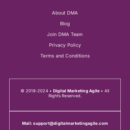
About DMA
Blog
Join DMA Team
Privacy Policy
Terms and Conditions
© 2018-2024 •
Digital Marketing Agile
• All
Rights Reserved.
Mail:
support@digitalmarketingagile.com