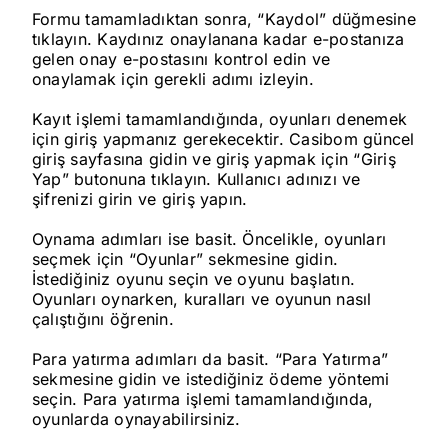
Formu tamamladıktan sonra, “Kaydol” düğmesine
tıklayın. Kaydınız onaylanana kadar e-postanıza
gelen onay e-postasını kontrol edin ve
onaylamak için gerekli adımı izleyin.
Kayıt işlemi tamamlandığında, oyunları denemek
için giriş yapmanız gerekecektir. Casibom güncel
giriş sayfasına gidin ve giriş yapmak için “Giriş
Yap” butonuna tıklayın. Kullanıcı adınızı ve
şifrenizi girin ve giriş yapın.
Oynama adımları ise basit. Öncelikle, oyunları
seçmek için “Oyunlar” sekmesine gidin.
İstediğiniz oyunu seçin ve oyunu başlatın.
Oyunları oynarken, kuralları ve oyunun nasıl
çalıştığını öğrenin.
Para yatırma adımları da basit. “Para Yatırma”
sekmesine gidin ve istediğiniz ödeme yöntemi
seçin. Para yatırma işlemi tamamlandığında,
oyunlarda oynayabilirsiniz.