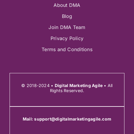
About DMA
Blog
Join DMA Team
Privacy Policy
Terms and Conditions
© 2018-2024 •
Digital Marketing Agile
• All
Rights Reserved.
Mail:
support@digitalmarketingagile.com