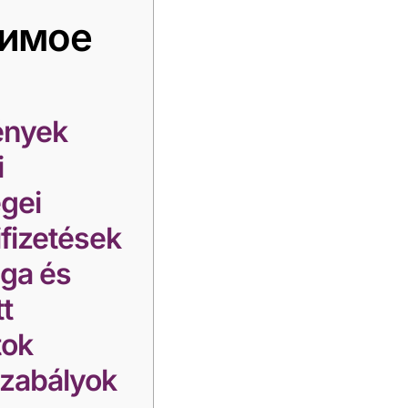
имое
ények
i
gei
ifizetések
ága és
tt
tok
szabályok