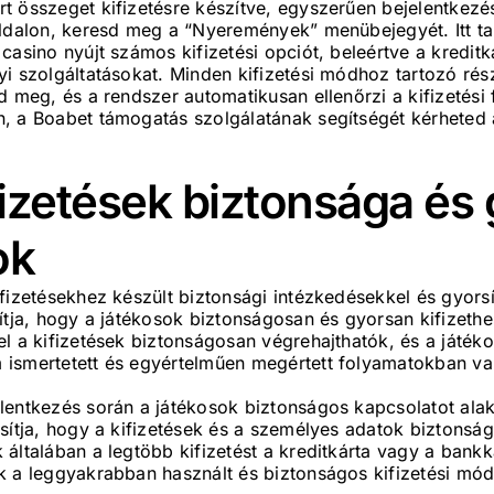
t összeget kifizetésre készítve, egyszerűen bejelentkezé
ldalon, keresd meg a “Nyeremények” menübejegyét. Itt tal
casino nyújt számos kifizetési opciót, beleértve a kredit
yi szolgáltatásokat. Minden kifizetési módhoz tartozó rés
d meg, és a rendszer automatikusan ellenőrzi a kifizetési f
, a Boabet támogatás szolgálatának segítségét kérheted a
fizetések biztonsága és 
ok
fizetésekhez készült biztonsági intézkedésekkel és gyors
sítja, hogy a játékosok biztonságosan és gyorsan kifizeth
el a kifizetések biztonságosan végrehajthatók, és a játé
 ismertetett és egyértelműen megértett folyamatokban va
lentkezés során a játékosok biztonságos kapcsolatot alak
osítja, hogy a kifizetések és a személyes adatok biztonsá
 általában a legtöbb kifizetést a kreditkárta vagy a bank
k a leggyakrabban használt és biztonságos kifizetési mó