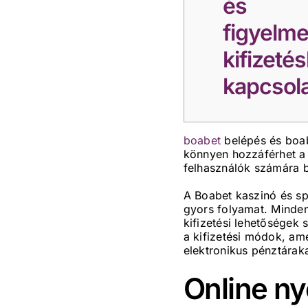
és
figyelme
kifizeté
kapcsol
boabet
belépés és boab
könnyen hozzáférhet a 
felhasználók számára bi
A Boabet kaszinó és sp
gyors folyamat. Minden
kifizetési lehetőségek
a kifizetési módok, am
elektronikus pénztárak
Online ny