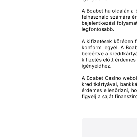
A Boabet hu oldalán a 
felhasználó számára ér
bejelentkezési folyama
legfontosabb.
A kifizetések körében f
konform legyél. A Boab
beleértve a kreditkárty
kifizetés előtt érdemes
igényeidhez.
A Boabet Casino webold
kreditkártyával, bankká
érdemes ellenőrizni, h
figyelj a saját finansz