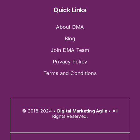
Quick Links
About DMA
Blog
Join DMA Team
Privacy Policy
Terms and Conditions
© 2018-2024 •
Digital Marketing Agile
• All
Rights Reserved.