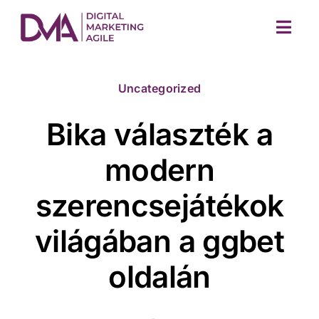
Skip
to
Togg
content
Navig
Uncategorized
Bika választék a
modern
szerencsejátékok
M
világában a ggbet
oldalán