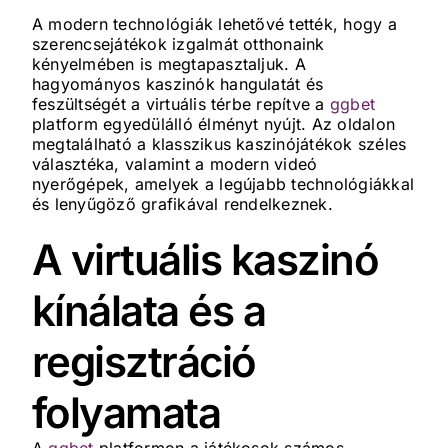
A modern technológiák lehetővé tették, hogy a
szerencsejátékok izgalmát otthonaink
kényelmében is megtapasztaljuk. A
hagyományos kaszinók hangulatát és
feszültségét a virtuális térbe repítve a
ggbet
platform egyedülálló élményt nyújt. Az oldalon
megtalálható a klasszikus kaszinójátékok széles
választéka, valamint a modern videó
nyerőgépek, amelyek a legújabb technológiákkal
és lenyűgöző grafikával rendelkeznek.
A virtuális kaszinó
kínálata és a
regisztráció
folyamata