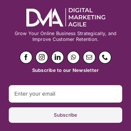
Grow Your Online Business Strategically, and
Improve Customer Retention.
Subscribe to our Newsletter
Subscribe