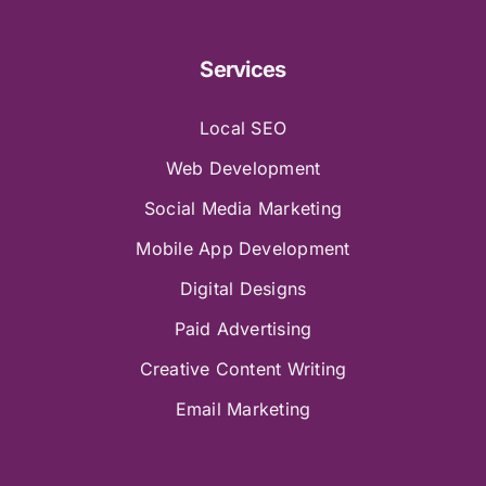
Services
Local SEO
Web Development
Social Media Marketing
Mobile App Development
Digital Designs
Paid Advertising
Creative Content Writing
Email Marketing