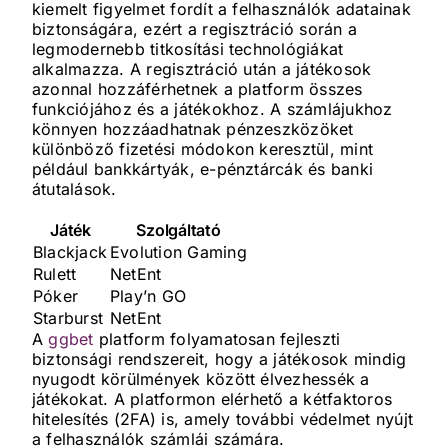
kiemelt figyelmet fordít a felhasználók adatainak
biztonságára, ezért a regisztráció során a
legmodernebb titkosítási technológiákat
alkalmazza. A regisztráció után a játékosok
azonnal hozzáférhetnek a platform összes
funkciójához és a játékokhoz. A számlájukhoz
könnyen hozzáadhatnak pénzeszközöket
különböző fizetési módokon keresztül, mint
például bankkártyák, e-pénztárcák és banki
átutalások.
Játék
Szolgáltató
Blackjack
Evolution Gaming
Rulett
NetEnt
Póker
Play’n GO
Starburst
NetEnt
A
ggbet
platform folyamatosan fejleszti
biztonsági rendszereit, hogy a játékosok mindig
nyugodt körülmények között élvezhessék a
játékokat. A platformon elérhető a kétfaktoros
hitelesítés (2FA) is, amely további védelmet nyújt
a felhasználók számlái számára.