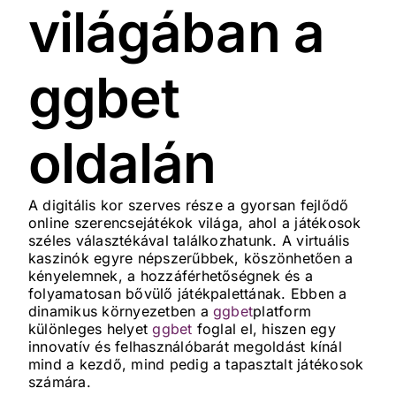
világában a
ggbet
oldalán
A digitális kor szerves része a gyorsan fejlődő
online szerencsejátékok világa, ahol a játékosok
széles választékával találkozhatunk. A virtuális
kaszinók egyre népszerűbbek, köszönhetően a
kényelemnek, a hozzáférhetőségnek és a
folyamatosan bővülő játékpalettának. Ebben a
dinamikus környezetben a
ggbet
platform
különleges helyet
ggbet
foglal el, hiszen egy
innovatív és felhasználóbarát megoldást kínál
mind a kezdő, mind pedig a tapasztalt játékosok
számára.