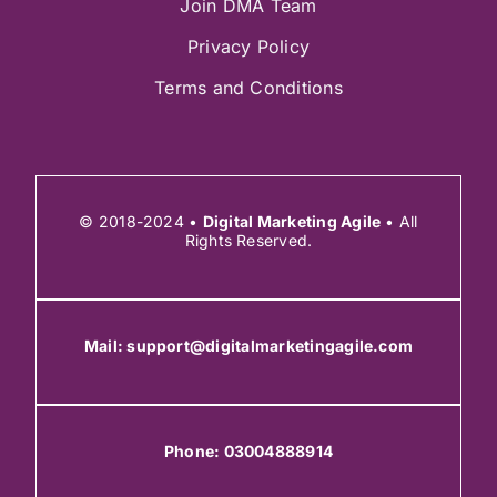
Join DMA Team
Privacy Policy
Terms and Conditions
© 2018-2024 •
Digital Marketing Agile
• All
Rights Reserved.
Mail:
support@digitalmarketingagile.com
Phone:
03004888914