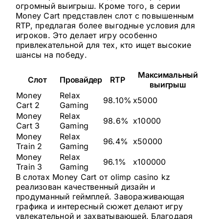
огромный выигрыш. Кроме того, в серии
Money Cart представлен слот с повышенным
RTP, предлагая более выгодные условия для
игроков. Это делает игру особенно
привлекательной для тех, кто ищет высокие
шансы на победу.
Максимальный
Слот
Провайдер
RTP
выигрыш
Money
Relax
98.10%
x5000
Cart 2
Gaming
Money
Relax
98.6%
x10000
Cart 3
Gaming
Money
Relax
96.4%
x50000
Train 2
Gaming
Money
Relax
96.1%
x100000
Train 3
Gaming
В слотах Money Cart от olimp casino kz
реализован качественный дизайн и
продуманный геймплей. Завораживающая
графика и интересный сюжет делают игру
увлекательной и захватывающей. Благодаря