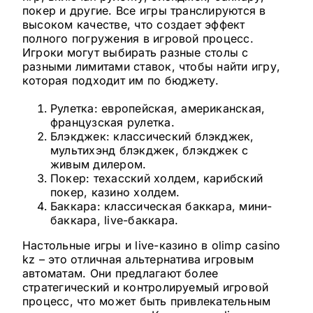
покер и другие. Все игры транслируются в
высоком качестве, что создает эффект
полного погружения в игровой процесс.
Игроки могут выбирать разные столы с
разными лимитами ставок, чтобы найти игру,
которая подходит им по бюджету.
Рулетка: европейская, американская,
французская рулетка.
Блэкджек: классический блэкджек,
мультихэнд блэкджек, блэкджек с
живым дилером.
Покер: техасский холдем, карибский
покер, казино холдем.
Баккара: классическая баккара, мини-
баккара, live-баккара.
Настольные игры и live-казино в olimp casino
kz – это отличная альтернатива игровым
автоматам. Они предлагают более
стратегический и контролируемый игровой
процесс, что может быть привлекательным