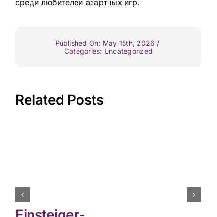
среди любителей азартных игр.
Published On: May 15th, 2026
/
Categories:
Uncategorized
Related Posts
Einsteiger-