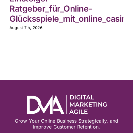
Ratgeber_für_Online-
Glücksspiele_mit_online_casin
August 7th, 2026
Grow Your Online Business Strategically, and
Improve Customer Retention.