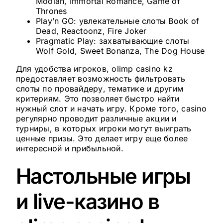
Moolah, Immortal Romance, Game of
Thrones
Play’n GO: увлекательные слоты Book of
Dead, Reactoonz, Fire Joker
Pragmatic Play: захватывающие слоты
Wolf Gold, Sweet Bonanza, The Dog House
Для удобства игроков, olimp casino kz
предоставляет возможность фильтровать
слоты по провайдеру, тематике и другим
критериям. Это позволяет быстро найти
нужный слот и начать игру. Кроме того, casino
регулярно проводит различные акции и
турниры, в которых игроки могут выиграть
ценные призы. Это делает игру еще более
интересной и прибыльной.
Настольные игры
и live-казино в