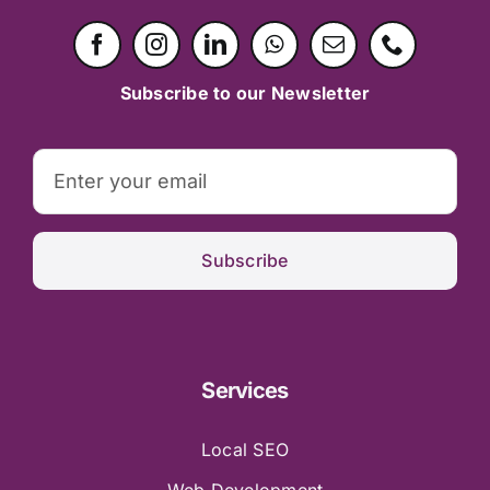
Subscribe to our Newsletter
Subscribe
Services
Local SEO
Web Development