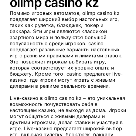
olimp casino kz
Помимо игровых автоматов, olimp casino kz
предлагает широкий выбор настольных игр,
таких как рулетка, блэкджек, покер и
баккара. Эти игры являются классикой
азартного мира и пользуются большой
популярностью среди игроков. casino
предлагает различные варианты настольных
игр с разными правилами и лимитами ставок.
Это позволяет игрокам выбирать игру,
которая соответствует их уровню опыта и
бюджету. Кроме того, casino предлагает live-
казино, где игроки могут играть с живыми
дилерами в режиме реального времени.
Live-казино в olimp casino kz – это уникальная
возможность почувствовать себя в
настоящем казино, не выходя из дома. Игроки
могут общаться с живыми дилерами и
другими игроками, делая ставки и участвуя в
игре. Live-казино предлагает широкий выбор
игр, включая рулетку, блэкджек, баккару,