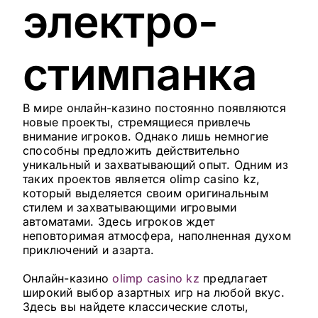
электро-
стимпанка
В мире онлайн-казино постоянно появляются
новые проекты, стремящиеся привлечь
внимание игроков. Однако лишь немногие
способны предложить действительно
уникальный и захватывающий опыт. Одним из
таких проектов является olimp casino kz,
который выделяется своим оригинальным
стилем и захватывающими игровыми
автоматами. Здесь игроков ждет
неповторимая атмосфера, наполненная духом
приключений и азарта.
Онлайн-казино
olimp casino kz
предлагает
широкий выбор азартных игр на любой вкус.
Здесь вы найдете классические слоты,