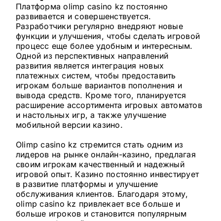
Платформа olimp casino kz постоянно
развивается и совершенствуется.
Разработчики регулярно внедряют новые
функции и улучшения, чтобы сделать игровой
процесс еще более удобным и интересным.
Одной из перспективных направлений
развития является интеграция новых
платежных систем, чтобы предоставить
игрокам больше вариантов пополнения и
вывода средств. Кроме того, планируется
расширение ассортимента игровых автоматов
и настольных игр, а также улучшение
мобильной версии казино.
Olimp casino kz стремится стать одним из
лидеров на рынке онлайн-казино, предлагая
своим игрокам качественный и надежный
игровой опыт. Казино постоянно инвестирует
в развитие платформы и улучшение
обслуживания клиентов. Благодаря этому,
olimp casino kz привлекает все больше и
больше игроков и становится популярным