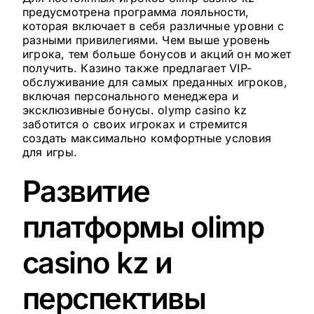
предусмотрена программа лояльности,
которая включает в себя различные уровни с
разными привилегиями. Чем выше уровень
игрока, тем больше бонусов и акций он может
получить. Казино также предлагает VIP-
обслуживание для самых преданных игроков,
включая персонального менеджера и
эксклюзивные бонусы. olymp casino kz
заботится о своих игроках и стремится
создать максимально комфортные условия
для игры.
Развитие
платформы olimp
casino kz и
перспективы