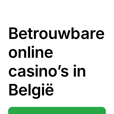
Betrouwbare
online
casino’s in
België