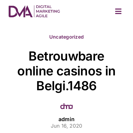
Skip
to
Togg
content
Navig
Uncategorized
Betrouwbare
online casinos in
Belgi.1486
M
admin
Jun 16, 2020