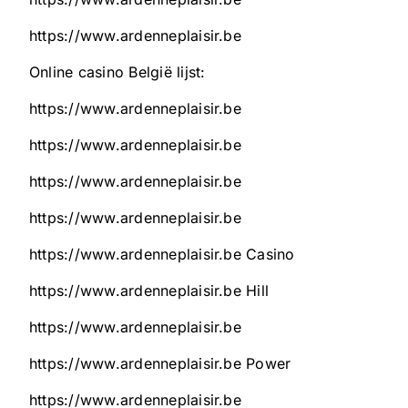
https://www.ardenneplaisir.be
Online casino België lijst:
https://www.ardenneplaisir.be
https://www.ardenneplaisir.be
https://www.ardenneplaisir.be
https://www.ardenneplaisir.be
https://www.ardenneplaisir.be Casino
https://www.ardenneplaisir.be Hill
https://www.ardenneplaisir.be
https://www.ardenneplaisir.be Power
https://www.ardenneplaisir.be