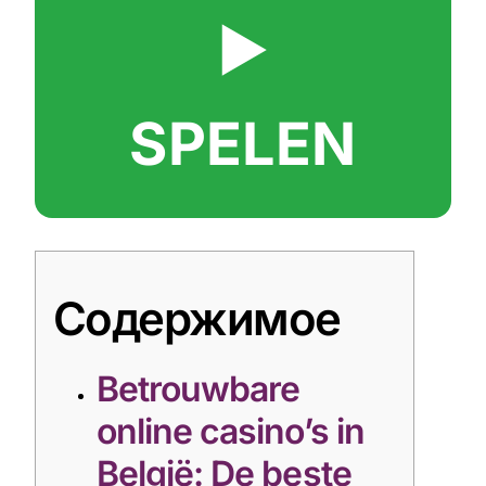
▶️
SPELEN
Содержимое
Betrouwbare
online casino’s in
België: De beste