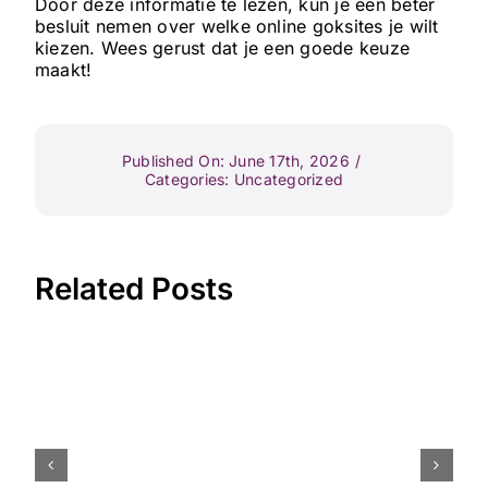
Door deze informatie te lezen, kun je een beter
besluit nemen over welke online goksites je wilt
kiezen. Wees gerust dat je een goede keuze
maakt!
Published On: June 17th, 2026
/
Categories:
Uncategorized
Related Posts