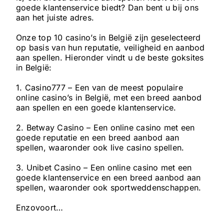
goede klantenservice biedt? Dan bent u bij ons
aan het juiste adres.
Onze top 10 casino’s in België zijn geselecteerd
op basis van hun reputatie, veiligheid en aanbod
aan spellen. Hieronder vindt u de beste goksites
in België:
1. Casino777 – Een van de meest populaire
online casino’s in België, met een breed aanbod
aan spellen en een goede klantenservice.
2. Betway Casino – Een online casino met een
goede reputatie en een breed aanbod aan
spellen, waaronder ook live casino spellen.
3. Unibet Casino – Een online casino met een
goede klantenservice en een breed aanbod aan
spellen, waaronder ook sportweddenschappen.
Enzovoort…