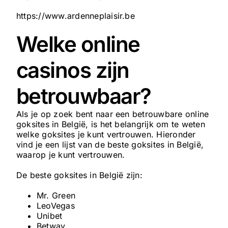
https://www.ardenneplaisir.be
Welke online
casinos zijn
betrouwbaar?
Als je op zoek bent naar een betrouwbare online
goksites in België, is het belangrijk om te weten
welke goksites je kunt vertrouwen. Hieronder
vind je een lijst van de beste goksites in België,
waarop je kunt vertrouwen.
De beste goksites in België zijn:
Mr. Green
LeoVegas
Unibet
Betway