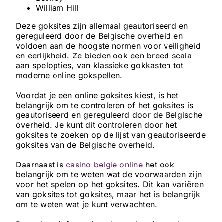
William Hill
Deze goksites zijn allemaal geautoriseerd en
gereguleerd door de Belgische overheid en
voldoen aan de hoogste normen voor veiligheid
en eerlijkheid. Ze bieden ook een breed scala
aan spelopties, van klassieke gokkasten tot
moderne online gokspellen.
Voordat je een online goksites kiest, is het
belangrijk om te controleren of het goksites is
geautoriseerd en gereguleerd door de Belgische
overheid. Je kunt dit controleren door het
goksites te zoeken op de lijst van geautoriseerde
goksites van de Belgische overheid.
Daarnaast is
casino belgie online
het ook
belangrijk om te weten wat de voorwaarden zijn
voor het spelen op het goksites. Dit kan variëren
van goksites tot goksites, maar het is belangrijk
om te weten wat je kunt verwachten.