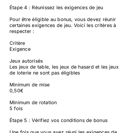
Étape 4 : Réunissez les exigences de jeu
Pour être éligible au bonus, vous devez réunir
certaines exigences de jeu. Voici les critères à
respecter :
Critère
Exigence
Jeux autorisés
Les jeux de table, les jeux de hasard et les jeux
de loterie ne sont pas éligibles
Minimum de mise
0,50€
Minimum de rotation
5 fois
Étape 5 : Vérifiez vos conditions de bonus
Une fois que vous avez réuni les exigences de