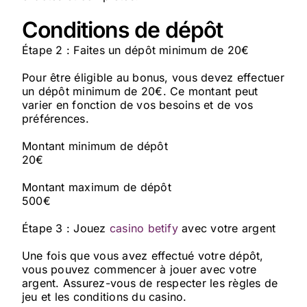
Conditions de dépôt
Étape 2 : Faites un dépôt minimum de 20€
Pour être éligible au bonus, vous devez effectuer
un dépôt minimum de 20€. Ce montant peut
varier en fonction de vos besoins et de vos
préférences.
Montant minimum de dépôt
20€
Montant maximum de dépôt
500€
Étape 3 : Jouez
casino betify
avec votre argent
Une fois que vous avez effectué votre dépôt,
vous pouvez commencer à jouer avec votre
argent. Assurez-vous de respecter les règles de
jeu et les conditions du casino.