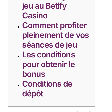
jeu au Betify
Casino
Comment profiter
pleinement de vos
séances de jeu
Les conditions
pour obtenir le
bonus
Conditions de
dépôt