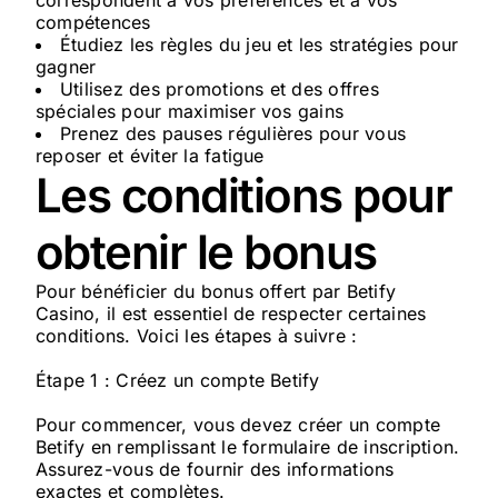
correspondent à vos préférences et à vos
compétences
Étudiez les règles du jeu et les stratégies pour
gagner
Utilisez des promotions et des offres
spéciales pour maximiser vos gains
Prenez des pauses régulières pour vous
reposer et éviter la fatigue
Les conditions pour
obtenir le bonus
Pour bénéficier du bonus offert par Betify
Casino, il est essentiel de respecter certaines
conditions. Voici les étapes à suivre :
Étape 1 : Créez un compte Betify
Pour commencer, vous devez créer un compte
Betify en remplissant le formulaire de inscription.
Assurez-vous de fournir des informations
exactes et complètes.