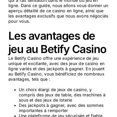
qui a fait sensation dans le monde du jeu en
ligne. Dans ce guide, nous allons vous donner un
aperçu détaillé de ce casino en ligne, ainsi que
les avantages exclusifs que nous avons négociés
pour vous.
Les avantages de
jeu au Betify Casino
Le Betify Casino offre une expérience de jeu
unique et excitante, avec des jeux de casino en
ligne variés et des jackpots à gagner. En jouant
au Betify Casino, vous bénéficiez de nombreux
avantages, tels que :
Un choix élargi de jeux de casino, y
compris des jeux de table, des machines à
sous et des jeux de loterie
Des jackpots à gagner, avec des sommes
importantes à remporter
Une plateforme de jeu sécurisée et fiable,