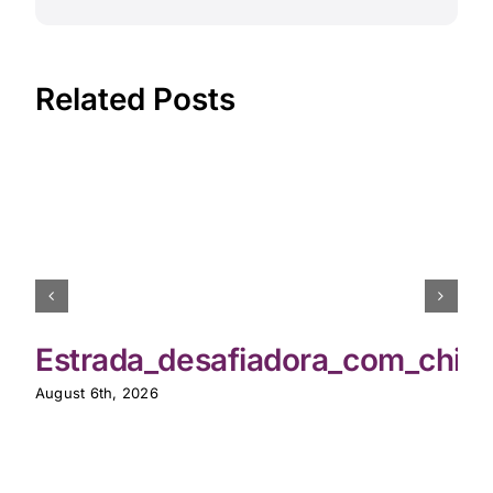
Related Posts
Estrada_desafiadora_com_chick
August 6th, 2026