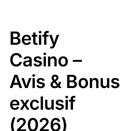
Betify
Casino –
Avis & Bonus
exclusif
(2026)