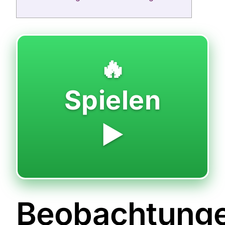
🔥
Spielen
▶️
Beobachtung