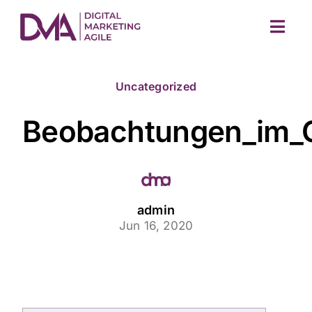
Skip
to
Togg
content
Navig
Uncategorized
Beobachtungen_im_G
M
admin
Jun 16, 2020