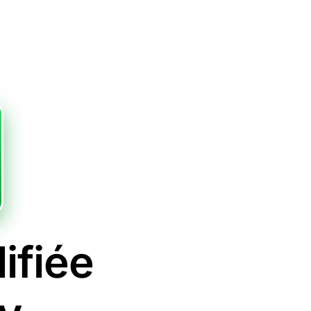
ifiée