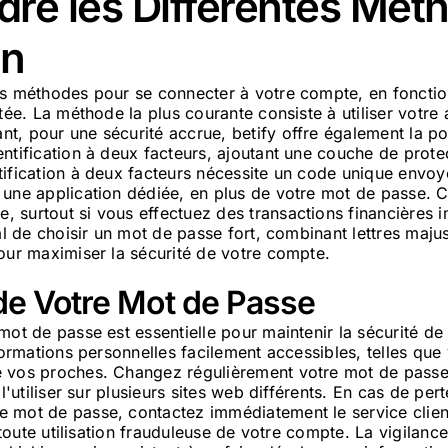
re les Différentes Mét
on
rs méthodes pour se connecter à votre compte, en foncti
itée. La méthode la plus courante consiste à utiliser votre
, pour une sécurité accrue, betify offre également la pos
ntification à deux facteurs, ajoutant une couche de prote
tification à deux facteurs nécessite un code unique envoy
 une application dédiée, en plus de votre mot de passe. 
 surtout si vous effectuez des transactions financières i
ial de choisir un mot de passe fort, combinant lettres maju
our maximiser la sécurité de votre compte.
de Votre Mot de Passe
mot de passe est essentielle pour maintenir la sécurité de
nformations personnelles facilement accessibles, telles que
 vos proches. Changez régulièrement votre mot de passe,
 l'utiliser sur plusieurs sites web différents. En cas de p
 mot de passe, contactez immédiatement le service client
r toute utilisation frauduleuse de votre compte. La vigilan