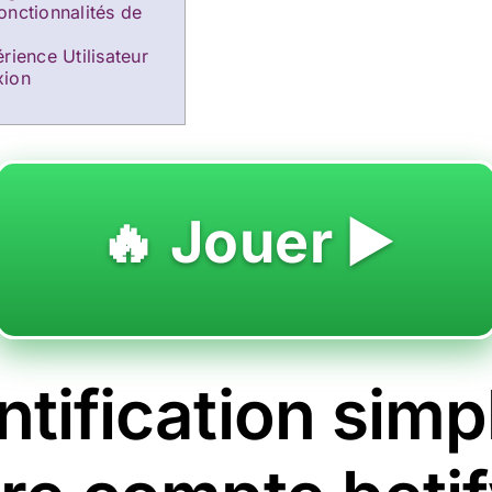
onctionnalités de
rience Utilisateur
xion
🔥 Jouer ▶️
tification simpl