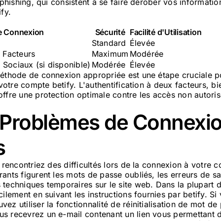
e phishing, qui consistent à se faire dérober vos informati
fy.
e Connexion
Sécurité
Facilité d'Utilisation
Standard
Élevée
x Facteurs
Maximum
Modérée
Sociaux (si disponible)
Modérée
Élevée
éthode de connexion appropriée est une étape cruciale pou
e votre compte betify. L'authentification à deux facteurs, b
ffre une protection optimale contre les accès non autoris
s Problèmes de Connexi
s
s rencontriez des difficultés lors de la connexion à votre c
ants figurent les mots de passe oubliés, les erreurs de sa
 techniques temporaires sur le site web. Dans la plupart 
cilement en suivant les instructions fournies par betify. Si
ez utiliser la fonctionnalité de réinitialisation de mot de
s recevrez un e-mail contenant un lien vous permettant 