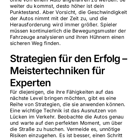
weiter du kommst, desto höher ist dein
Punktestand. Aber Vorsicht, die Geschwindigkeit
der Autos nimmt mit der Zeit zu, und die
Herausforderung wird immer größer. Spieler
müssen kontinuierlich die Bewegungsmuster der
Fahrzeuge analysieren und ihren Hühnern einen
sicheren Weg finden.
Strategien für den Erfolg –
Meistertechniken für
Experten
Für diejenigen, die ihre Fähigkeiten auf das
nächste Level bringen möchten, gibt es eine
Reihe von Strategien, die sie anwenden können.
Eine wichtige Technik ist das Ausnutzen von
Lücken im Verkehr. Beobachte die Autos genau
und warte auf den perfekten Moment, um über
die Straße zu huschen. Vermeide es, unnötige
Risiken einzugehen. Es ist besser, einen Schritt