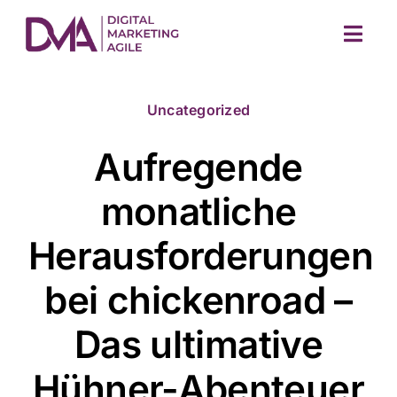
Skip
to
Togg
content
Navig
Uncategorized
Aufregende
monatliche
Herausforderungen
M
bei chickenroad –
Das ultimative
Hühner-Abenteuer