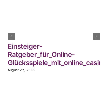
Einsteiger-
Ratgeber_für_Online-
Glücksspiele_mit_online_casin
August 7th, 2026