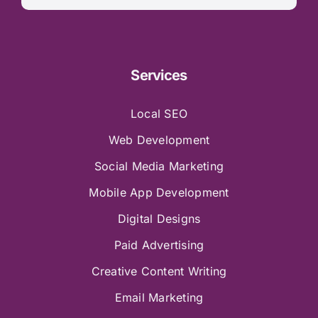
Services
Local SEO
Web Development
Social Media Marketing
Mobile App Development
Digital Designs
Paid Advertising
Creative Content Writing
Email Marketing