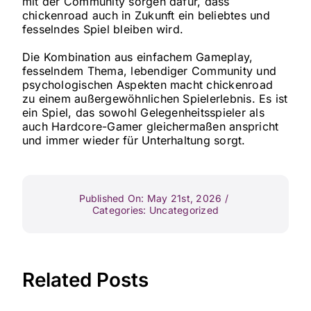
mit der Community sorgen dafür, dass
chickenroad
auch in Zukunft ein beliebtes und
fesselndes Spiel bleiben wird.
Die Kombination aus einfachem Gameplay,
fesselndem Thema, lebendiger Community und
psychologischen Aspekten macht
chickenroad
zu einem außergewöhnlichen Spielerlebnis. Es ist
ein Spiel, das sowohl Gelegenheitsspieler als
auch Hardcore-Gamer gleichermaßen anspricht
und immer wieder für Unterhaltung sorgt.
Published On: May 21st, 2026
/
Categories:
Uncategorized
Related Posts