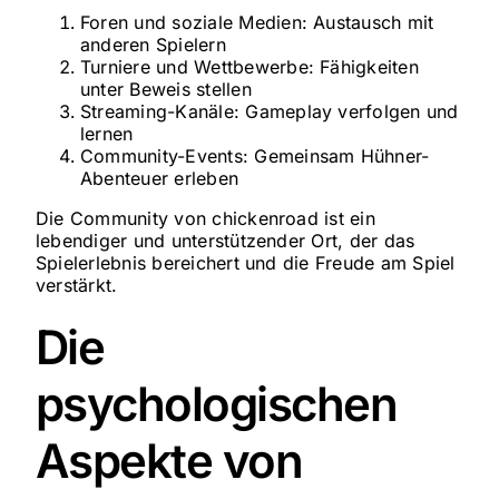
Foren und soziale Medien: Austausch mit
anderen Spielern
Turniere und Wettbewerbe: Fähigkeiten
unter Beweis stellen
Streaming-Kanäle: Gameplay verfolgen und
lernen
Community-Events: Gemeinsam Hühner-
Abenteuer erleben
Die Community von chickenroad ist ein
lebendiger und unterstützender Ort, der das
Spielerlebnis bereichert und die Freude am Spiel
verstärkt.
Die
psychologischen
Aspekte von