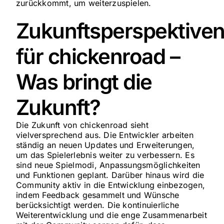
zurückkommt, um weiterzuspielen.
Zukunftsperspektive
für chickenroad –
Was bringt die
Zukunft?
Die Zukunft von
chickenroad
sieht
vielversprechend aus. Die Entwickler arbeiten
ständig an neuen Updates und Erweiterungen,
um das Spielerlebnis weiter zu verbessern. Es
sind neue Spielmodi, Anpassungsmöglichkeiten
und Funktionen geplant. Darüber hinaus wird die
Community aktiv in die Entwicklung einbezogen,
indem Feedback gesammelt und Wünsche
berücksichtigt werden. Die kontinuierliche
Weiterentwicklung und die enge Zusammenarbeit