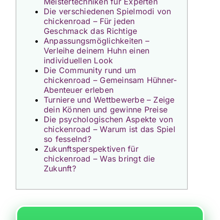
Meistertechniken für Experten
Die verschiedenen Spielmodi von
chickenroad – Für jeden
Geschmack das Richtige
Anpassungsmöglichkeiten –
Verleihe deinem Huhn einen
individuellen Look
Die Community rund um
chickenroad – Gemeinsam Hühner-
Abenteuer erleben
Turniere und Wettbewerbe – Zeige
dein Können und gewinne Preise
Die psychologischen Aspekte von
chickenroad – Warum ist das Spiel
so fesselnd?
Zukunftsperspektiven für
chickenroad – Was bringt die
Zukunft?