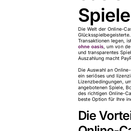
Spiel
Die Welt der Online-Cas
Glücksspielbegeisterte.
Transaktionen legen, i
ohne oasis
, um von de
und transparentes Spie
Auszahlung macht PayPa
Die Auswahl an Online-C
ein seriöses und lizenz
Lizenzbedingungen, um 
angebotenen Spiele, Bo
des richtigen Online-Ca
beste Option für Ihre i
Die Vorte
Online-C