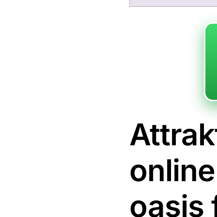
Attra
onlin
oasis 