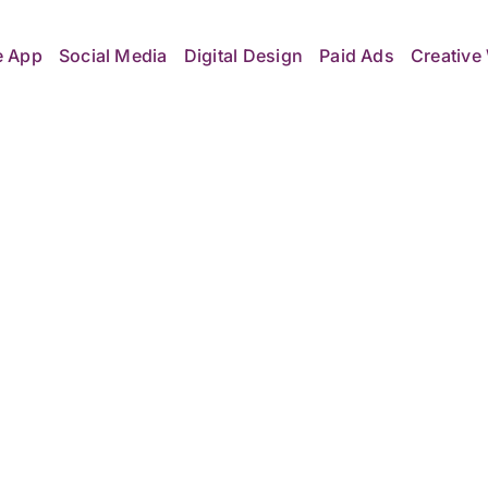
e App
Social Media
Digital Design
Paid Ads
Creative 