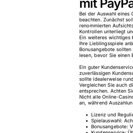
mit PayPa
Bei der Auswahl eines O
beachten. Zunächst soll
renommierten Aufsichts
Kontrollen unterliegt u
Ein weiteres wichtiges 
Ihre Lieblingsspiele an
Bonusangebote sollten 
lesen, bevor Sie einen
Ein guter Kundenservice
zuverlässigen Kundensu
sollte idealerweise run
Vergleichen Sie auch di
entsprechen. Achten Si
Nicht alle Online-Casin
an, während Auszahlun
Lizenz und Regulie
Spielauswahl: Ach
Bonusangebote: V
Kundenservice: Üb