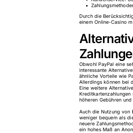
Zahlungsmethoden:
Durch die Berücksichtig
einem Online-Casino mi
Alternati
Zahlunge
Obwohl PayPal eine seh
interessante Alternativ
ähnliche Vorteile wie P
Allerdings können bei d
Eine weitere Alternativ
Kreditkartenzahlungen s
höheren Gebühren und 
Auch die Nutzung von B
weniger bequem als die
neuere Zahlungsmethod
ein hohes Maß an Anonym