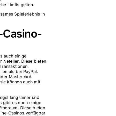
he Limits gelten.
tsames Spielerlebnis in
e-Casino-
s auch einige
r Neteller. Diese bieten
 Transaktionen.
len als bei PayPal.
 oder Mastercard.
r sie können auch mit
Regel langsamer und
 gibt es noch einige
thereum. Diese bieten
nline-Casinos verfügbar