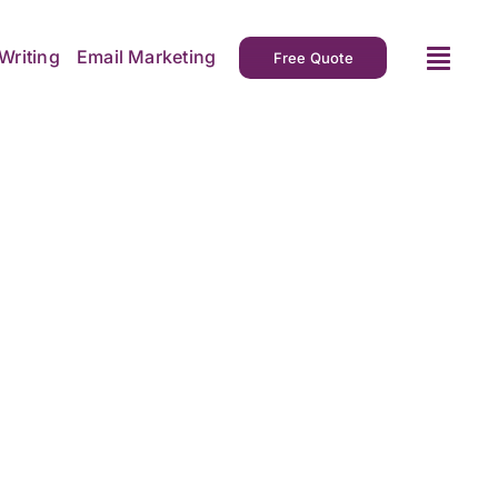
Writing
Email Marketing
Free Quote