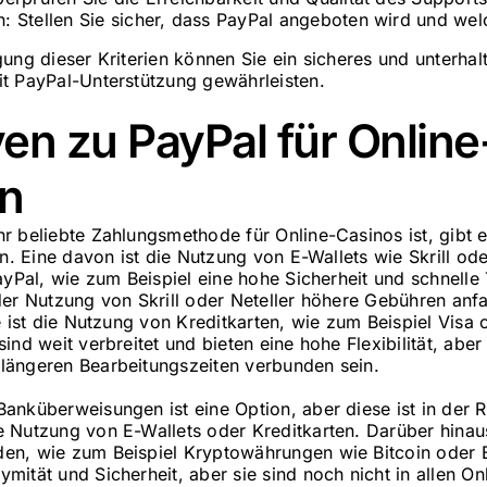
 Stellen Sie sicher, dass PayPal angeboten wird und welc
ung dieser Kriterien können Sie ein sicheres und unterhal
t PayPal-Unterstützung gewährleisten.
ven zu PayPal für Onlin
n
r beliebte Zahlungsmethode für Online-Casinos ist, gibt e
en. Eine davon ist die Nutzung von E-Wallets wie Skrill ode
ayPal, wie zum Beispiel eine hohe Sicherheit und schnelle
er Nutzung von Skrill oder Neteller höhere Gebühren anfal
e ist die Nutzung von Kreditkarten, wie zum Beispiel Visa
ind weit verbreitet und bieten eine hohe Flexibilität, abe
längeren Bearbeitungszeiten verbunden sein.
anküberweisungen ist eine Option, aber diese ist in der 
 Nutzung von E-Wallets oder Kreditkarten. Darüber hinaus
en, wie zum Beispiel Kryptowährungen wie Bitcoin oder E
ität und Sicherheit, aber sie sind noch nicht in allen O