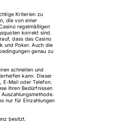
htige Kriterien zu
n, die von einer
 Casino regelmäßigen
ngsquoten korrekt sind.
arauf, dass das Casino
ack und Poker. Auch die
usbedingungen genau zu
einen schnellen und
erhelfen kann. Dieser
, E-Mail oder Telefon.
ese Ihren Bedürfnissen
nd Auszahlungsmethode.
es nur für Einzahlungen
enz besitzt.
.