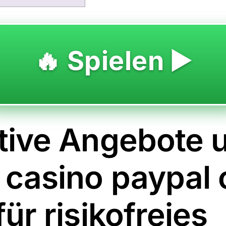
🔥 Spielen ▶️
ktive Angebote 
e casino paypal
für risikofreies