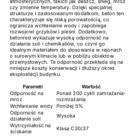
atmosferycznych, takich jak deszcz, śnieg, mróz
czy zmienne temperatury. Dzięki specjalnej
strukturze i zastosowanym dodatkom, beton ten
charakteryzuje się niską porowatością, co
ogranicza wchłanianie wody i zapobiega
rozwojowi grzybów i pleśni. Dodatkowo,
betonred wykazuje wysoką odporność na
działanie soli i chemikaliów, co czyni go
idealnym materiałem do stosowania w rejonach
o surowym klimacie lub w pobliżu obiektów
przemysłowych. Ta odporność przekłada się na
mniejsze koszty konserwacji i dłuższy okres
eksploatacji budynku.
Parametr
Wartość
Odporność na
Ponad 200 cykli zamrażania-
mróz
rozmrażania
Wchłanianie wody
Poniżej 5%
Odporność na
Wysoka
działanie soli
Wytrzymałość na
Klasa C30/37
ściskanie