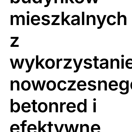
mieszkalnych
z
wykorzystani
nowoczesneg
betonred i
efektywne