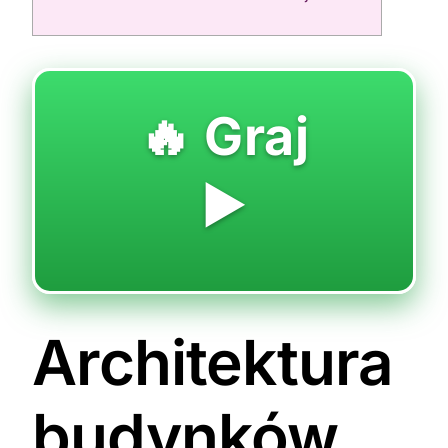
🔥 Graj
▶️
Architektura
budynków