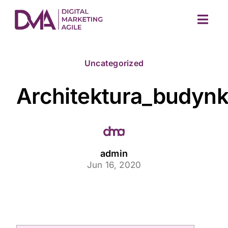
Skip
to
Togg
content
Navig
Uncategorized
Architektura_budyn
M
admin
Jun 16, 2020