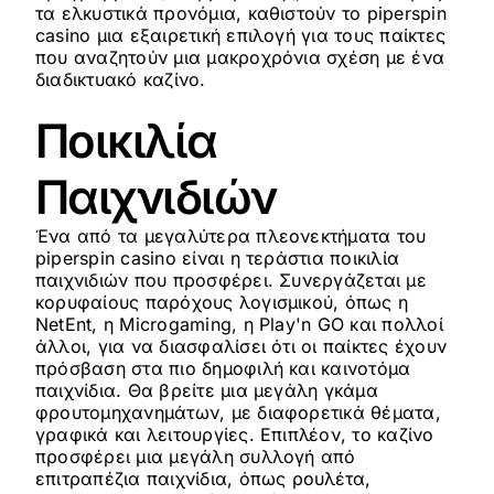
τα ελκυστικά προνόμια, καθιστούν το piperspin
casino μια εξαιρετική επιλογή για τους παίκτες
που αναζητούν μια μακροχρόνια σχέση με ένα
διαδικτυακό καζίνο.
Ποικιλία
Παιχνιδιών
Ένα από τα μεγαλύτερα πλεονεκτήματα του
piperspin casino είναι η τεράστια ποικιλία
παιχνιδιών που προσφέρει. Συνεργάζεται με
κορυφαίους παρόχους λογισμικού, όπως η
NetEnt, η Microgaming, η Play'n GO και πολλοί
άλλοι, για να διασφαλίσει ότι οι παίκτες έχουν
πρόσβαση στα πιο δημοφιλή και καινοτόμα
παιχνίδια. Θα βρείτε μια μεγάλη γκάμα
φρουτομηχανημάτων, με διαφορετικά θέματα,
γραφικά και λειτουργίες. Επιπλέον, το καζίνο
προσφέρει μια μεγάλη συλλογή από
επιτραπέζια παιχνίδια, όπως ρουλέτα,