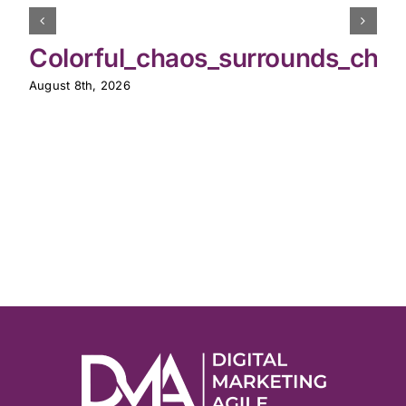
Colorful_chaos_surrounds_chic
August 8th, 2026