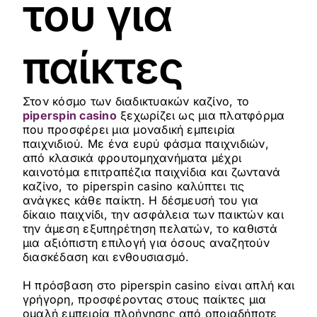
του για
παίκτες
Στον κόσμο των διαδικτυακών καζίνο, το
piperspin casino
ξεχωρίζει ως μια πλατφόρμα
που προσφέρει μια μοναδική εμπειρία
παιχνιδιού. Με ένα ευρύ φάσμα παιχνιδιών,
από κλασικά φρουτομηχανήματα μέχρι
καινοτόμα επιτραπέζια παιχνίδια και ζωντανά
καζίνο, το piperspin casino καλύπτει τις
ανάγκες κάθε παίκτη. Η δέσμευσή του για
δίκαιο παιχνίδι, την ασφάλεια των παικτών και
την άμεση εξυπηρέτηση πελατών, το καθιστά
μια αξιόπιστη επιλογή για όσους αναζητούν
διασκέδαση και ενθουσιασμό.
Η πρόσβαση στο piperspin casino είναι απλή και
γρήγορη, προσφέροντας στους παίκτες μια
ομαλή εμπειρία πλοήγησης από οποιαδήποτε