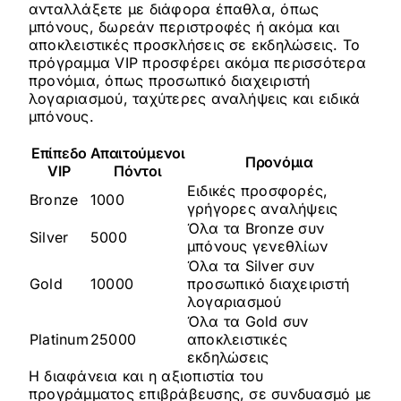
ανταλλάξετε με διάφορα έπαθλα, όπως
μπόνους, δωρεάν περιστροφές ή ακόμα και
αποκλειστικές προσκλήσεις σε εκδηλώσεις. Το
πρόγραμμα VIP προσφέρει ακόμα περισσότερα
προνόμια, όπως προσωπικό διαχειριστή
λογαριασμού, ταχύτερες αναλήψεις και ειδικά
μπόνους.
Επίπεδο
Απαιτούμενοι
Προνόμια
VIP
Πόντοι
Ειδικές προσφορές,
Bronze
1000
γρήγορες αναλήψεις
Όλα τα Bronze συν
Silver
5000
μπόνους γενεθλίων
Όλα τα Silver συν
Gold
10000
προσωπικό διαχειριστή
λογαριασμού
Όλα τα Gold συν
Platinum
25000
αποκλειστικές
εκδηλώσεις
Η διαφάνεια και η αξιοπιστία του
προγράμματος επιβράβευσης, σε συνδυασμό με