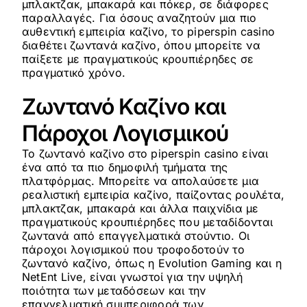
μπλακτζακ, μπακαρά και πόκερ, σε διάφορες
παραλλαγές. Για όσους αναζητούν μια πιο
αυθεντική εμπειρία καζίνο, το piperspin casino
διαθέτει ζωντανά καζίνο, όπου μπορείτε να
παίξετε με πραγματικούς κρουπιέρηδες σε
πραγματικό χρόνο.
Ζωντανό Καζίνο και
Πάροχοι Λογισμικού
Το ζωντανό καζίνο στο piperspin casino είναι
ένα από τα πιο δημοφιλή τμήματα της
πλατφόρμας. Μπορείτε να απολαύσετε μια
ρεαλιστική εμπειρία καζίνο, παίζοντας ρουλέτα,
μπλακτζακ, μπακαρά και άλλα παιχνίδια με
πραγματικούς κρουπιέρηδες που μεταδίδονται
ζωντανά από επαγγελματικά στούντιο. Οι
πάροχοι λογισμικού που τροφοδοτούν το
ζωντανό καζίνο, όπως η Evolution Gaming και η
NetEnt Live, είναι γνωστοί για την υψηλή
ποιότητα των μεταδόσεων και την
επαγγελματική συμπεριφορά των