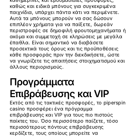
καθημερινές και εβδομαδιαίες προσφορές,
καθώς και ειδικά μπόνους για συγκεκριμένα
παιχνίδια, υπάρχει πάντα κάτι να περιμένετε.
Αυτά τα μπόνους μπορούν να σας δώσουν
επιπλέον χρήματα για να παίξετε, δωρεάν
περιστροφές σε δημοφιλή φρουτομηχανήματα ή
ακόμα και συμμετοχή σε κληρώσεις με μεγάλα
έπαθλα. Είναι σημαντικό να διαβάσετε
προσεκτικά τους όρους και τις προϋποθέσεις
κάθε προσφοράς πριν την διεκδικήσετε, ώστε
να γνωρίζετε τις απαιτήσεις στοιχηματισμού και
άλλους περιορισμούς.
Προγράμματα
Επιβράβευσης και VIP
Εκτός από τις τακτικές προσφορές, το piperspin
casino προσφέρει ένα πρόγραμμα
επιβράβευσης και VIP για τους πιο πιστούς
παίκτες του. Όσο περισσότερο παίζετε, τόσο
περισσότερους πόντους επιβράβευσης
κερδίζετε, τους οποίους μπορείτε να