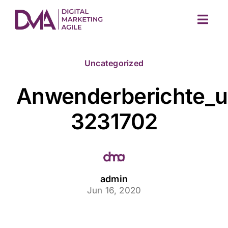
Skip
to
Togg
content
Navig
Uncategorized
Anwenderberichte_un
3231702
M
admin
Jun 16, 2020