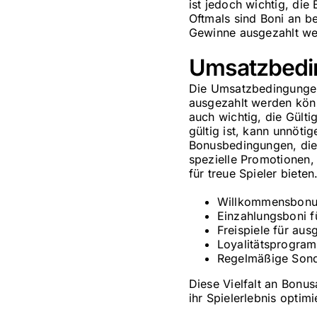
ist jedoch wichtig, di
Oftmals sind Boni an b
Gewinne ausgezahlt we
Umsatzbedi
Die Umsatzbedingungen
ausgezahlt werden könn
auch wichtig, die Gült
gültig ist, kann unnöt
Bonusbedingungen, die l
spezielle Promotionen,
für treue Spieler bieten
Willkommensbonu
Einzahlungsboni f
Freispiele für au
Loyalitätsprogram
Regelmäßige Sond
Diese Vielfalt an Bonu
ihr Spielerlebnis optim