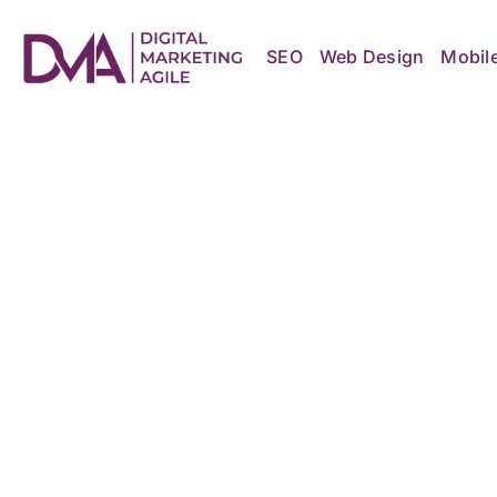
Skip
to
content
SEO
Web Design
Mobil