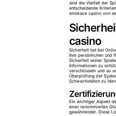
sind die Vielfalt der 
entscheidende Kriterie
smokace casino von se
Sicherhe
casino
Sicherheit hat bei Onli
ihre persönlichen und 
Sicherheit seiner Spie
Informationen zu schü
verschlüsseln und so u
Überprüfung der Syste
Schwachstellen zu iden
Zertifizieru
Ein wichtiger Aspekt de
einer renommierten Glü
gewährleistet. Diese Li