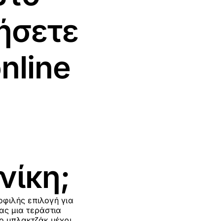
ήσετε
nline
νίκη;
οφιλής επιλογή για
ας μια τεράστια
το μπλακτζάκ μέχρι