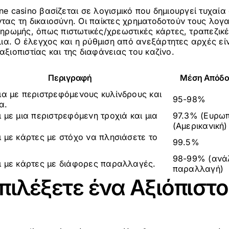
ine casino βασίζεται σε λογισμικό που δημιουργεί τυχαί
ντας τη δικαιοσύνη. Οι παίκτες χρηματοδοτούν τους λο
ρωμής, όπως πιστωτικές/χρεωστικές κάρτες, τραπεζικέ
α. Ο έλεγχος και η ρύθμιση από ανεξάρτητες αρχές είν
αξιοπιστίας και της διαφάνειας του καζίνο.
Περιγραφή
Μέση Απόδοσ
ια με περιστρεφόμενους κυλίνδρους και
95-98%
α.
ι με μια περιστρεφόμενη τροχιά και μια
97.3% (Ευρωπ
(Αμερικανική)
ι με κάρτες με στόχο να πλησιάσετε το
99.5%
98-99% (ανά
ι με κάρτες με διάφορες παραλλαγές.
παραλλαγή)
πιλέξετε ένα Αξιόπιστο