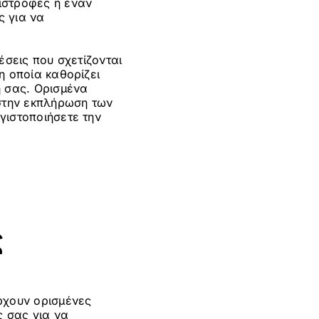
ιστροφές ή έναν
ς για να
έσεις που σχετίζονται
η οποία καθορίζει
η σας. Ορισμένα
 στην εκπλήρωση των
γιστοποιήσετε την
ς
ρχουν ορισμένες
ς σας για να