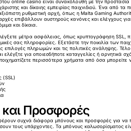
στου online casino είναι συνακόλουθη με την προστασία
άριστης και δίκαιης εμπειρίας παιχνιδιού. Ένα από τα π
 αξιόπιστη ρυθμιστική αρχή, όπως η Malta Gaming Authori
 αρχές επιβάλλουν αυστηρούς κανόνες και ελέγχους για
όμιμα και δίκαια.
ελέγξετε μέτρα ασφάλειας, όπως κρυπτογράφηση SSL, π
μικές σας πληροφορίες. Εξετάστε την ποικιλία των παι
τις επιλογές πληρωμών και τις πολιτικές ανάληψης. Τέλο
ι ελέγξτε για οποιεσδήποτε καταγγελίες ή αρνητικά σχ
στοιχηματίζετε περισσότερα χρήματα από όσα μπορείτε 
 (SSL)
ών
μής
ια
 και Προσφορές
σφέρουν συχνά διάφορα μπόνους και προσφορές για να
ήσουν τους υπάρχοντες. Τα μπόνους καλωσορίσματος είν