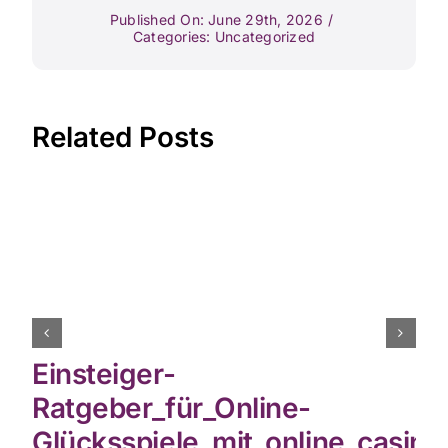
Published On: June 29th, 2026
/
Categories:
Uncategorized
Related Posts
Einsteiger-
Ratgeber_für_Online-
Glücksspiele_mit_online_casin