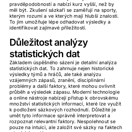
pravděpodobností a nabízí kurz vyšší, než by
měl být. Zkušení sázkaři se zaměřují na sporty,
kterým rozumí a ve kterých mají hlubší znalosti.
To jim umožňuje lépe odhadovat výsledky a
identifikovat zajímavé příležitosti.
Důležitost analýzy
statistických dat
Základem úspěšného sázení je detailní analýza
statistických dat. To zahrnuje nejen historické
výsledky týmů a hráčů, ale také analýzu
vzájemných zápasů, zranění, disciplinární
problémy a další faktory, které mohou ovlivnit
průběh a výsledek zápasu. Moderní technologie
a online nástroje nabízejí přístup k obrovskému
množství statistických informací, které lze využít
k podložení sázkových rozhodnutí. Důležité je
umět tyto informace správně interpretovat a
rozpoznat relevantní faktory. Nespolehnout se
pouze na intuici, ale založit své sázky na faktech