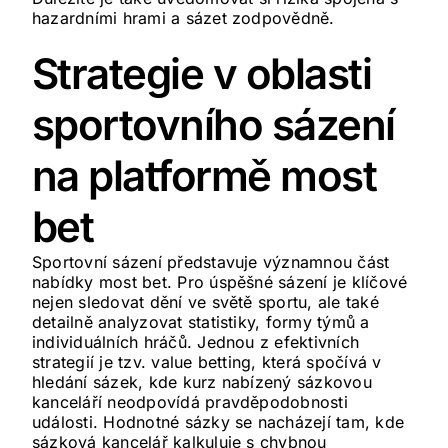
hazardními hrami a sázet zodpovědně.
Strategie v oblasti
sportovního sázení
na platformě most
bet
Sportovní sázení představuje významnou část
nabídky most bet. Pro úspěšné sázení je klíčové
nejen sledovat dění ve světě sportu, ale také
detailně analyzovat statistiky, formy týmů a
individuálních hráčů. Jednou z efektivních
strategií je tzv. value betting, která spočívá v
hledání sázek, kde kurz nabízený sázkovou
kanceláří neodpovídá pravděpodobnosti
události. Hodnotné sázky se nacházejí tam, kde
sázková kancelář kalkuluje s chybnou