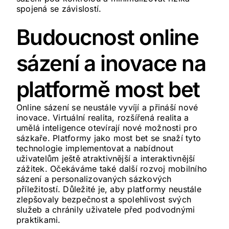
spojená se závislostí.
Budoucnost online
sázení a inovace na
platformě most bet
Online sázení se neustále vyvíjí a přináší nové
inovace. Virtuální realita, rozšířená realita a
umělá inteligence otevírají nové možnosti pro
sázkaře. Platformy jako most bet se snaží tyto
technologie implementovat a nabídnout
uživatelům ještě atraktivnější a interaktivnější
zážitek. Očekáváme také další rozvoj mobilního
sázení a personalizovaných sázkových
příležitostí. Důležité je, aby platformy neustále
zlepšovaly bezpečnost a spolehlivost svých
služeb a chránily uživatele před podvodnými
praktikami.