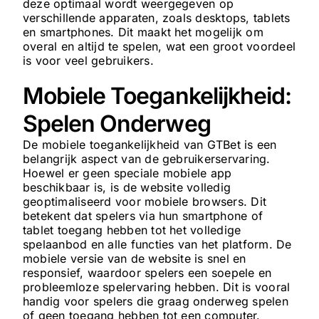
deze optimaal wordt weergegeven op
verschillende apparaten, zoals desktops, tablets
en smartphones. Dit maakt het mogelijk om
overal en altijd te spelen, wat een groot voordeel
is voor veel gebruikers.
Mobiele Toegankelijkheid:
Spelen Onderweg
De mobiele toegankelijkheid van GTBet is een
belangrijk aspect van de gebruikerservaring.
Hoewel er geen speciale mobiele app
beschikbaar is, is de website volledig
geoptimaliseerd voor mobiele browsers. Dit
betekent dat spelers via hun smartphone of
tablet toegang hebben tot het volledige
spelaanbod en alle functies van het platform. De
mobiele versie van de website is snel en
responsief, waardoor spelers een soepele en
probleemloze spelervaring hebben. Dit is vooral
handig voor spelers die graag onderweg spelen
of geen toegang hebben tot een computer.