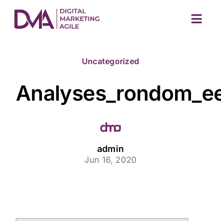
Skip
to
Togg
content
Navig
Uncategorized
Analyses_rondom_ee
M
admin
Jun 16, 2020