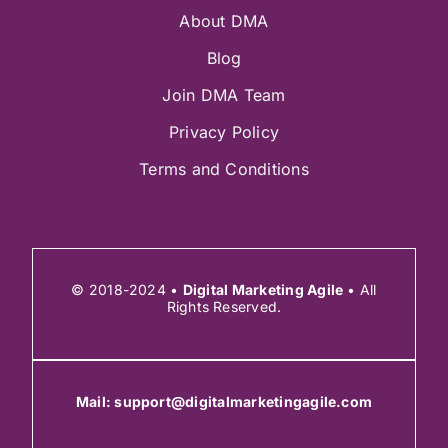
About DMA
Blog
Join DMA Team
Privacy Policy
Terms and Conditions
© 2018-2024 •
Digital Marketing Agile
• All
Rights Reserved.
Mail:
support@digitalmarketingagile.com