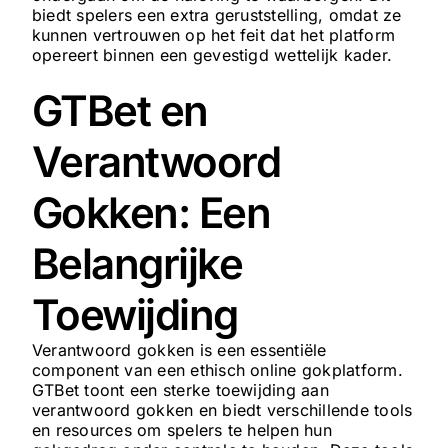
biedt spelers een extra geruststelling, omdat ze
kunnen vertrouwen op het feit dat het platform
opereert binnen een gevestigd wettelijk kader.
GTBet en
Verantwoord
Gokken: Een
Belangrijke
Toewijding
Verantwoord gokken is een essentiële
component van een ethisch online gokplatform.
GTBet toont een sterke toewijding aan
verantwoord gokken en biedt verschillende tools
en resources om spelers te helpen hun