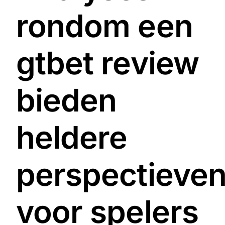
rondom een
gtbet review
bieden
heldere
perspectieve
voor spelers