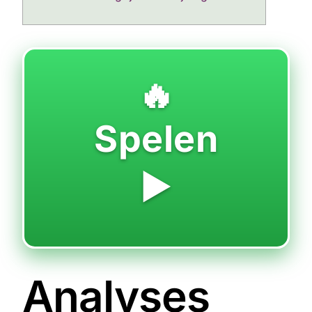
🔥
Spelen
▶️
Analyses