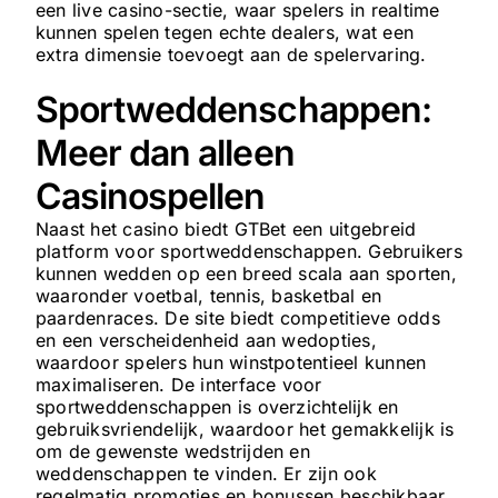
een live casino-sectie, waar spelers in realtime
kunnen spelen tegen echte dealers, wat een
extra dimensie toevoegt aan de spelervaring.
Sportweddenschappen:
Meer dan alleen
Casinospellen
Naast het casino biedt GTBet een uitgebreid
platform voor sportweddenschappen. Gebruikers
kunnen wedden op een breed scala aan sporten,
waaronder voetbal, tennis, basketbal en
paardenraces. De site biedt competitieve odds
en een verscheidenheid aan wedopties,
waardoor spelers hun winstpotentieel kunnen
maximaliseren. De interface voor
sportweddenschappen is overzichtelijk en
gebruiksvriendelijk, waardoor het gemakkelijk is
om de gewenste wedstrijden en
weddenschappen te vinden. Er zijn ook
regelmatig promoties en bonussen beschikbaar