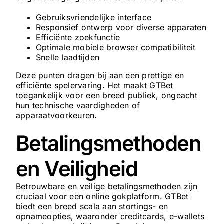
Gebruiksvriendelijke interface
Responsief ontwerp voor diverse apparaten
Efficiënte zoekfunctie
Optimale mobiele browser compatibiliteit
Snelle laadtijden
Deze punten dragen bij aan een prettige en
efficiënte spelervaring. Het maakt GTBet
toegankelijk voor een breed publiek, ongeacht
hun technische vaardigheden of
apparaatvoorkeuren.
Betalingsmethoden
en Veiligheid
Betrouwbare en veilige betalingsmethoden zijn
cruciaal voor een online gokplatform. GTBet
biedt een breed scala aan stortings- en
opnameopties, waaronder creditcards, e-wallets