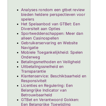
Analyses rondom een gtbet review
bieden heldere perspectieven voor
spelers
Het Spelaanbod van GTBet: Een
Diversiteit aan Opties
Sportweddenschappen: Meer dan
alleen Casinospellen
Gebruikerservaring en Website
Navigatie
Mobiele Toegankelijkheid: Spelen
Onderweg
Betalingsmethoden en Veiligheid
Uitbetalingssnelheid en
Transparantie
Klantenservice: Beschikbaarheid en
Responsiviteit
Licenties en Regulering: Een
Belangrijke Indicator van
Betrouwbaarheid
GTBet en Verantwoord Gokken:
Een Belangrijke Toewijding