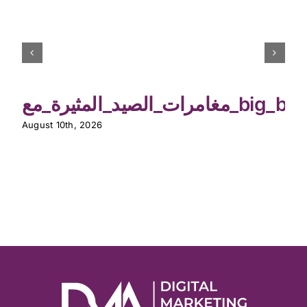
August 10th, 2026