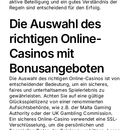
aktive Beteiligung und ein gutes Verständnis der
Regeln sind entscheidend für den Erfolg.
Die Auswahl des
richtigen Online-
Casinos mit
Bonusangeboten
Die Auswahl des richtigen Online-Casinos ist von
entscheidender Bedeutung, um ein sicheres,
faires und unterhaltsames Spielerlebnis zu
gewährleisten. Achten Sie auf eine gültige
Glücksspiellizenz von einer renommierten
Aufsichtsbehörde, wie z.B. der Malta Gaming
Authority oder der UK Gambling Commission.
Ein sicheres Online-Casino verwendet eine SSL-
Verschlüsselung, um die persönlichen und