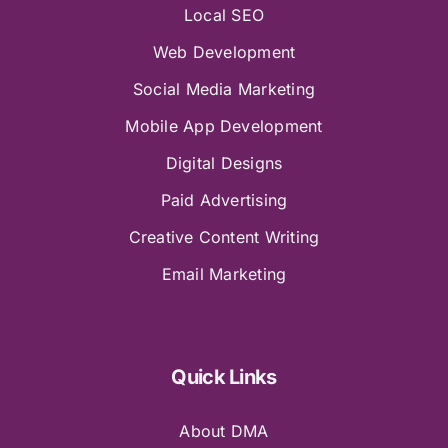
Local SEO
Web Development
Social Media Marketing
Mobile App Development
Digital Designs
Paid Advertising
Creative Content Writing
Email Marketing
Quick Links
About DMA