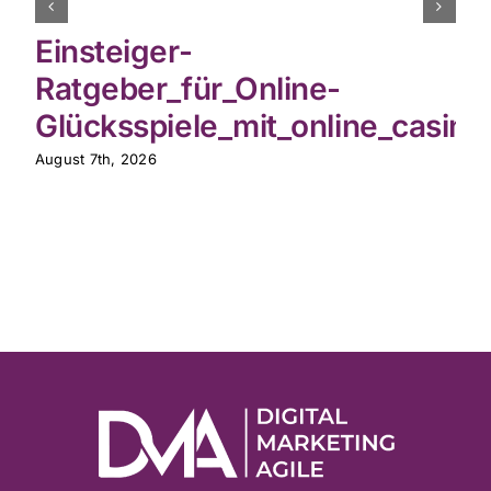
Einsteiger-
Ratgeber_für_Online-
Glücksspiele_mit_online_casin
August 7th, 2026