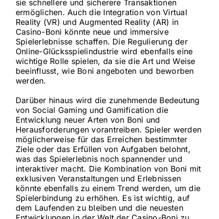
sie schnellere und sicherere Transaktionen
ermöglichen. Auch die Integration von Virtual
Reality (VR) und Augmented Reality (AR) in
Casino-Boni könnte neue und immersive
Spielerlebnisse schaffen. Die Regulierung der
Online-Glücksspielindustrie wird ebenfalls eine
wichtige Rolle spielen, da sie die Art und Weise
beeinflusst, wie Boni angeboten und beworben
werden.
Darüber hinaus wird die zunehmende Bedeutung
von Social Gaming und Gamification die
Entwicklung neuer Arten von Boni und
Herausforderungen vorantreiben. Spieler werden
möglicherweise für das Erreichen bestimmter
Ziele oder das Erfüllen von Aufgaben belohnt,
was das Spielerlebnis noch spannender und
interaktiver macht. Die Kombination von Boni mit
exklusiven Veranstaltungen und Erlebnissen
könnte ebenfalls zu einem Trend werden, um die
Spielerbindung zu erhöhen. Es ist wichtig, auf
dem Laufenden zu bleiben und die neuesten
Entwicklungen in der Welt der Casino-Boni zu