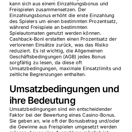
kann sich aus einem Einzahlungsbonus und
Freispielen zusammensetzen. Der
Einzahlungsbonus erhöht die erste Einzahlung
des Spielers um einen bestimmten Prozentsatz,
während Freispiele an bestimmten
Spielautomaten genutzt werden können.
Cashback-Boni erstatten einen Prozentsatz der
verlorenen Einsätze zurück, was das Risiko
reduziert. Es ist wichtig, die Allgemeinen
Geschäftsbedingungen (AGB) jedes Bonus
sorgfältig zu lesen, da diese oft
Umsatzbedingungen, maximale Einsatzlimits und
zeitliche Begrenzungen enthalten.
Umsatzbedingungen und
ihre Bedeutung
Umsatzbedingungen sind ein entscheidender
Faktor bei der Bewertung eines Casino-Bonus.
Sie geben an, wie oft der Bonusbetrag und/oder
die Gewinne aus Freispielen umgesetzt werden