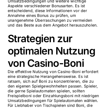
Umsatzbedingungen und weitere wichtige
Aspekte verschiedener Bonusarten. Es ist
entscheidend, diese Informationen vor der
Annahme eines Bonus zu prüfen, um
unangenehme Überraschungen zu vermeiden
und das Beste aus dem Angebot herauszuholen.
Strategien zur
optimalen Nutzung
von Casino-Boni
Die effektive Nutzung von Casino-Boni erfordert
eine strategische Herangehensweise. Es ist
ratsam, sich auf Boni zu konzentrieren, die zu
den eigenen Spielgewohnheiten passen. Spieler,
die gerne Spielautomaten spielen, sollten
Freispielboni oder Einzahlungsboni mit niedrigen
Umsatzbedingungen für Spielautomaten wählen.
Für Liebhaber von Tischspielen sind Boni, die