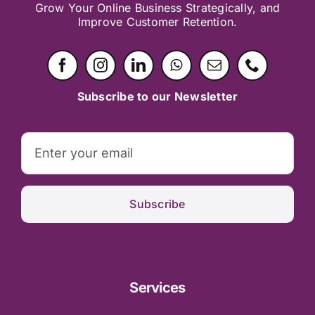
Grow Your Online Business Strategically, and
Improve Customer Retention.
Subscribe to our Newsletter
Subscribe
Services