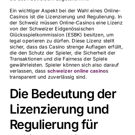
Ein wichtiger Aspekt bei der Wahl eines Online-
Casinos ist die Lizenzierung und Regulierung. In
der Schweiz müssen Online-Casinos eine Lizenz
von der Schweizer Eidgenössischen
Glücksspielkommission (ESBK) besitzen, um
legal operieren zu dürfen. Diese Lizenz stellt
sicher, dass das Casino strenge Auflagen erfüllt,
die den Schutz der Spieler, die Sicherheit der
Transaktionen und die Fairness der Spiele
gewährleisten. Spieler können sich also darauf
verlassen, dass
schweizer online casino
s
transparent und zuverlässig sind.
Die Bedeutung der
Lizenzierung und
Regulierung für