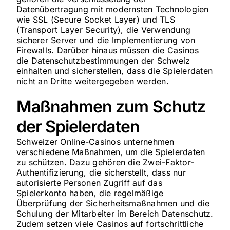
Datenübertragung mit modernsten Technologien
wie SSL (Secure Socket Layer) und TLS
(Transport Layer Security), die Verwendung
sicherer Server und die Implementierung von
Firewalls. Darüber hinaus müssen die Casinos
die Datenschutzbestimmungen der Schweiz
einhalten und sicherstellen, dass die Spielerdaten
nicht an Dritte weitergegeben werden.
Maßnahmen zum Schutz
der Spielerdaten
Schweizer Online-Casinos unternehmen
verschiedene Maßnahmen, um die Spielerdaten
zu schützen. Dazu gehören die Zwei-Faktor-
Authentifizierung, die sicherstellt, dass nur
autorisierte Personen Zugriff auf das
Spielerkonto haben, die regelmäßige
Überprüfung der Sicherheitsmaßnahmen und die
Schulung der Mitarbeiter im Bereich Datenschutz.
Zudem setzen viele Casinos auf fortschrittliche