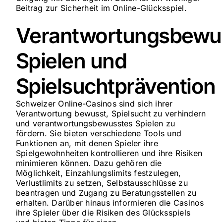
Beitrag zur Sicherheit im Online-Glücksspiel.
Verantwortungsbewu
Spielen und
Spielsuchtprävention
Schweizer Online-Casinos sind sich ihrer
Verantwortung bewusst, Spielsucht zu verhindern
und verantwortungsbewusstes Spielen zu
fördern. Sie bieten verschiedene Tools und
Funktionen an, mit denen Spieler ihre
Spielgewohnheiten kontrollieren und ihre Risiken
minimieren können. Dazu gehören die
Möglichkeit, Einzahlungslimits festzulegen,
Verlustlimits zu setzen, Selbstausschlüsse zu
beantragen und Zugang zu Beratungsstellen zu
erhalten. Darüber hinaus informieren die Casinos
ihre Spieler über die Risiken des Glücksspiels