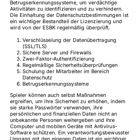
Betrugserkennungssysteme, um verdächtige
Aktivitäten zu identifizieren und zu verhindern.
Die Einhaltung der Datenschutzbestimmungen ist
ein wichtiger Bestandteil der Lizenzierung und
wird von der ESBK regelmäßig überprüft.
Verschlüsselung der Datenübertragung
(SSL/TLS)
Sichere Server und Firewalls
Zwei-Faktor-Authentifizierung
Regelmäßige Sicherheitsüberprüfungen
Schulung der Mitarbeiter im Bereich
Datenschutz
Betrugserkennungssysteme
Spieler können auch selbst Maßnahmen
ergreifen, um ihre Sicherheit zu erhöhen, indem
sie starke Passwörter verwenden, ihre
persönlichen und finanziellen Daten nicht an
unbekannte Personen weitergeben und ihre
Computer und mobilen Geräte mit Antivirus-
Software schützen. Ein verantwortungsbewusster
Umgang mit den eigenen Daten ist ein wichtiger