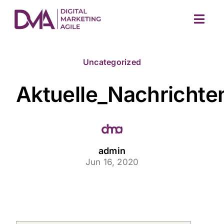
Skip
to
Togg
content
Navig
Uncategorized
Aktuelle_Nachrichte
M
admin
Jun 16, 2020