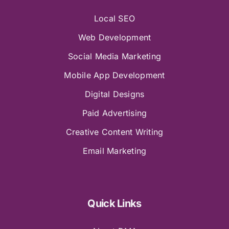
Local SEO
Web Development
Social Media Marketing
Mobile App Development
Digital Designs
Paid Advertising
Creative Content Writing
Email Marketing
Quick Links