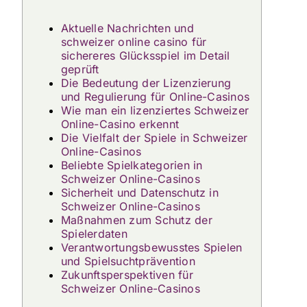
Aktuelle Nachrichten und
schweizer online casino für
sichereres Glücksspiel im Detail
geprüft
Die Bedeutung der Lizenzierung
und Regulierung für Online-Casinos
Wie man ein lizenziertes Schweizer
Online-Casino erkennt
Die Vielfalt der Spiele in Schweizer
Online-Casinos
Beliebte Spielkategorien in
Schweizer Online-Casinos
Sicherheit und Datenschutz in
Schweizer Online-Casinos
Maßnahmen zum Schutz der
Spielerdaten
Verantwortungsbewusstes Spielen
und Spielsuchtprävention
Zukunftsperspektiven für
Schweizer Online-Casinos