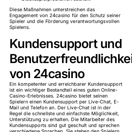
Diese Maßnahmen unterstreichen das
Engagement von 24casino für den Schutz seiner
Spieler und die Förderung verantwortungsvollen
Spielens.
Kundensupport und
Benutzerfreundlichkei
von 24casino
Ein kompetenter und erreichbarer Kundensupport
ist ein wichtiger Bestandteil eines guten Online-
Casino-Erlebnisses. 24casino bietet seinen
Spielern einen Kundensupport per Live-Chat, E-
Mail und Telefon an. Der Live-Chat ist in der
Regel die schnellste und einfachste Möglichkeit,
Unterstützung zu erhalten. Die Mitarbeiter des
Kundensupports sind gut geschult und sprechen
verschiedene Sprachen. Sie stehen den Spielern