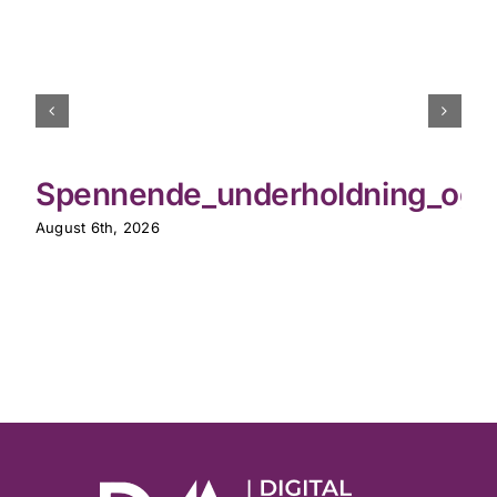
Spennende_underholdning_og_th
August 6th, 2026