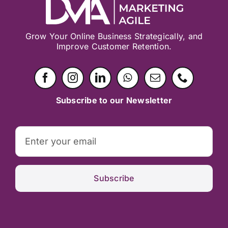
Grow Your Online Business Strategically, and
Improve Customer Retention.
Subscribe to our Newsletter
Subscribe