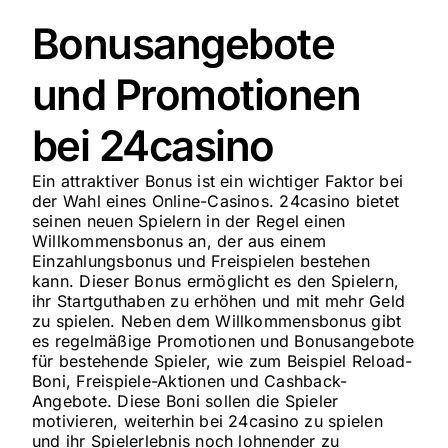
Bonusangebote
und Promotionen
bei 24casino
Ein attraktiver Bonus ist ein wichtiger Faktor bei
der Wahl eines Online-Casinos. 24casino bietet
seinen neuen Spielern in der Regel einen
Willkommensbonus an, der aus einem
Einzahlungsbonus und Freispielen bestehen
kann. Dieser Bonus ermöglicht es den Spielern,
ihr Startguthaben zu erhöhen und mit mehr Geld
zu spielen. Neben dem Willkommensbonus gibt
es regelmäßige Promotionen und Bonusangebote
für bestehende Spieler, wie zum Beispiel Reload-
Boni, Freispiele-Aktionen und Cashback-
Angebote. Diese Boni sollen die Spieler
motivieren, weiterhin bei 24casino zu spielen
und ihr Spielerlebnis noch lohnender zu