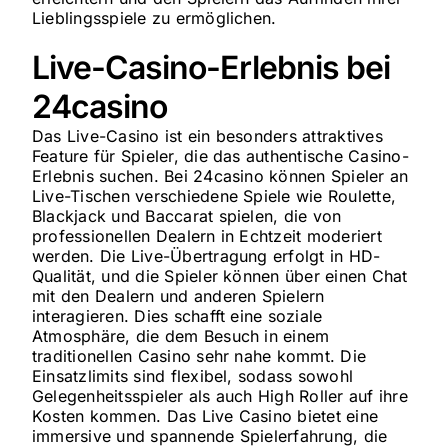
Lieblingsspiele zu ermöglichen.
Live-Casino-Erlebnis bei
24casino
Das Live-Casino ist ein besonders attraktives
Feature für Spieler, die das authentische Casino-
Erlebnis suchen. Bei 24casino können Spieler an
Live-Tischen verschiedene Spiele wie Roulette,
Blackjack und Baccarat spielen, die von
professionellen Dealern in Echtzeit moderiert
werden. Die Live-Übertragung erfolgt in HD-
Qualität, und die Spieler können über einen Chat
mit den Dealern und anderen Spielern
interagieren. Dies schafft eine soziale
Atmosphäre, die dem Besuch in einem
traditionellen Casino sehr nahe kommt. Die
Einsatzlimits sind flexibel, sodass sowohl
Gelegenheitsspieler als auch High Roller auf ihre
Kosten kommen. Das Live Casino bietet eine
immersive und spannende Spielerfahrung, die