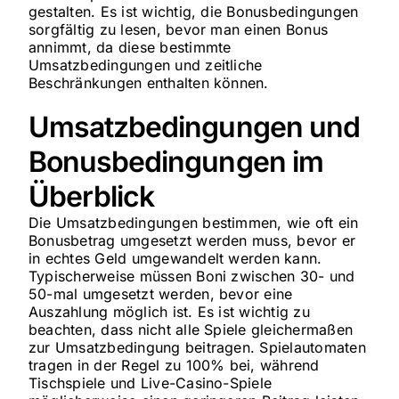
gestalten. Es ist wichtig, die Bonusbedingungen
sorgfältig zu lesen, bevor man einen Bonus
annimmt, da diese bestimmte
Umsatzbedingungen und zeitliche
Beschränkungen enthalten können.
Umsatzbedingungen und
Bonusbedingungen im
Überblick
Die Umsatzbedingungen bestimmen, wie oft ein
Bonusbetrag umgesetzt werden muss, bevor er
in echtes Geld umgewandelt werden kann.
Typischerweise müssen Boni zwischen 30- und
50-mal umgesetzt werden, bevor eine
Auszahlung möglich ist. Es ist wichtig zu
beachten, dass nicht alle Spiele gleichermaßen
zur Umsatzbedingung beitragen. Spielautomaten
tragen in der Regel zu 100% bei, während
Tischspiele und Live-Casino-Spiele