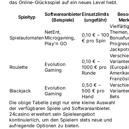
das Online-Glücksspiel auf ein neues Level hebt.
Softwareanbieter
Einsatzlimits
Beso
Spieltyp
(Beispiele)
(ungefähr)
Merk
Vielfälti
NetEnt,
Themen,
0,10 € – 100
Spielautomaten
Microgaming,
Bonusfun
€ pro Spin
Play'n GO
Progress
Jackpot
Verschi
0,10 € –
Variante
Evolution
Roulette
1000 € pro
(Europäi
Gaming
Runde
Amerika
Französi
0,50 € –
Verschi
Evolution
Blackjack
500 € pro
Variante
Gaming
Hand
Bets
Die obige Tabelle zeigt nur eine kleine Auswahl
der verfügbaren Spiele und Softwareanbieter.
24casino erweitert sein Spieleangebot
kontinuierlich, um den Spielern stets neue und
aufregende Optionen zu bieten.