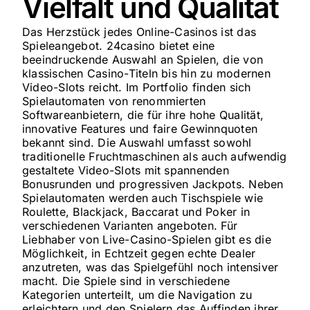
Vielfalt und Qualität
Das Herzstück jedes Online-Casinos ist das
Spieleangebot. 24casino bietet eine
beeindruckende Auswahl an Spielen, die von
klassischen Casino-Titeln bis hin zu modernen
Video-Slots reicht. Im Portfolio finden sich
Spielautomaten von renommierten
Softwareanbietern, die für ihre hohe Qualität,
innovative Features und faire Gewinnquoten
bekannt sind. Die Auswahl umfasst sowohl
traditionelle Fruchtmaschinen als auch aufwendig
gestaltete Video-Slots mit spannenden
Bonusrunden und progressiven Jackpots. Neben
Spielautomaten werden auch Tischspiele wie
Roulette, Blackjack, Baccarat und Poker in
verschiedenen Varianten angeboten. Für
Liebhaber von Live-Casino-Spielen gibt es die
Möglichkeit, in Echtzeit gegen echte Dealer
anzutreten, was das Spielgefühl noch intensiver
macht. Die Spiele sind in verschiedene
Kategorien unterteilt, um die Navigation zu
erleichtern und den Spielern das Auffinden ihrer