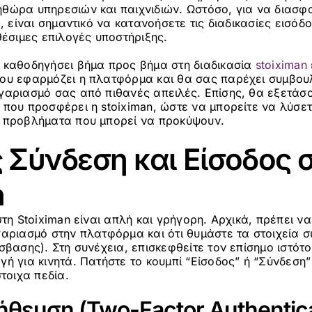
θώρα υπηρεσιών και παιχνιδιών. Ωστόσο, για να διασφ
, είναι σημαντικό να κατανοήσετε τις διαδικασίες εισόδο
θέσιμες επιλογές υποστήριξης.
 καθοδηγήσει βήμα προς βήμα στη διαδικασία
stoiximan
ου εφαρμόζει η πλατφόρμα και θα σας παρέχει συμβου
γαριασμό σας από πιθανές απειλές. Επίσης, θα εξετάσο
που προσφέρει η stoiximan, ώστε να μπορείτε να λύσε
 προβλήματα που μπορεί να προκύψουν.
Σύνδεση και Είσοδος 
n
στη Stoiximan είναι απλή και γρήγορη. Αρχικά, πρέπει να
γαριασμό στην πλατφόρμα και ότι θυμάστε τα στοιχεία 
σβασης). Στη συνέχεια, επισκεφθείτε τον επίσημο ιστότο
ή για κινητά. Πατήστε το κουμπί “Είσοδος” ή “Σύνδεση”
τοιχα πεδία.
θευση (Two-Factor Authentica