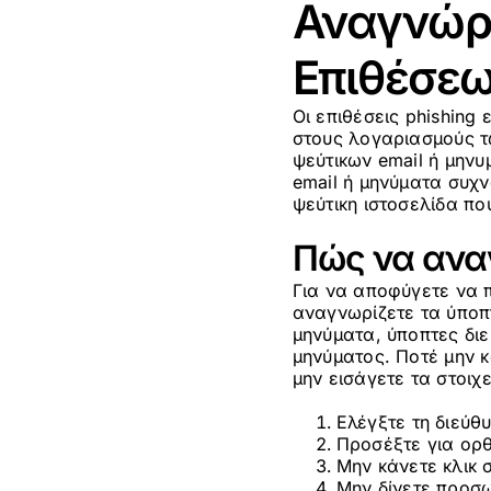
Αναγνώρι
Επιθέσε
Οι επιθέσεις phishing
στους λογαριασμούς τ
ψεύτικων email ή μηνυ
email ή μηνύματα συχν
ψεύτικη ιστοσελίδα που
Πώς να αναγ
Για να αποφύγετε να π
αναγνωρίζετε τα ύποπ
μηνύματα, ύποπτες δι
μηνύματος. Ποτέ μην κ
μην εισάγετε τα στοιχ
Ελέγξτε τη διεύθ
Προσέξτε για ορ
Μην κάνετε κλικ 
Μην δίνετε προσω