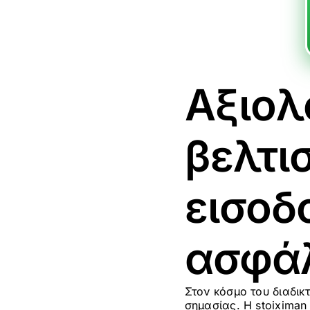
Αξιολ
βελτι
εισοδ
ασφά
Στον κόσμο του διαδικ
σημασίας. Η stoiximan