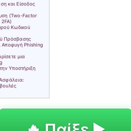
ση και Είσοδος
υση (Two-Factor
– 2FA)
υρού Κωδικού
ού Πρόσβασης
 Αποφυγή Phishing
ρίσετε μια
ng
 την Υποστήριξη
 Ασφάλεια:
μβουλές
🔥 Παίξε ▶️