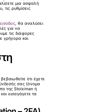
αλίσετε μια ασφαλή
υ, τις ρυθμίσεις
 εισοδος
, θα αναλύσει
λές για να
υμε τις διάφορες
τε γρήγορα και
στη
 βεβαιωθείτε ότι έχετε
σύνδεσής σας (όνομα
πο της Stoiximan ή
 και εισαγάγετε τα
tion – 2FA)