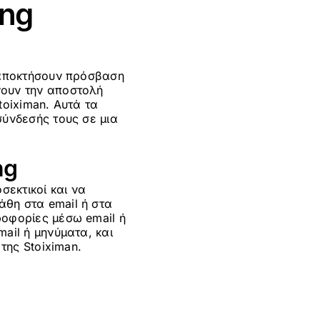
ing
α αποκτήσουν πρόσβαση
νουν την αποστολή
toiximan. Αυτά τα
σύνδεσής τους σε μια
ng
σεκτικοί και να
θη στα email ή στα
ροφορίες μέσω email ή
ail ή μηνύματα, και
της Stoiximan.