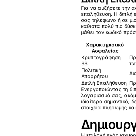
Για να αυξήσετε την α
επαλήθευση. Η διπλή 
σας τηλέφωνο ή σε μι
καθιστά πολύ πιο δύσ
μάθει τον κωδικό πρό
Χαρακτηριστικό
Ασφαλείας
Κρυπτογράφηση
Πρ
SSL
τω
Πολιτική
Δι
Απορρήτου
Διπλή Επαλήθευση
Πρ
Ενεργοποιώντας τη δι
λογαριασμό σας, ακόμ
ιδιαίτερα σημαντικό, 
στοιχεία πληρωμής και
Δημιουργ
Η επιλογή ενός ισχυρο