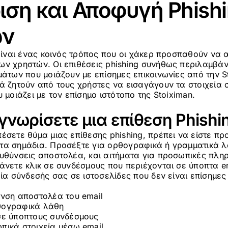
ση και Αποφυγή Phish
ων
 είναι ένας κοινός τρόπος που οι χάκερ προσπαθούν ν
ων χρηστών. Οι επιθέσεις phishing συνήθως περιλαμβά
μάτων που μοιάζουν με επίσημες επικοινωνίες από την S
ά ζητούν από τους χρήστες να εισαγάγουν τα στοιχεία 
 μοιάζει με τον επίσημο ιστότοπο της Stoiximan.
νωρίσετε μια επίθεση Phishi
έσετε θύμα μιας επίθεσης phishing, πρέπει να είστε προ
τα σημάδια. Προσέξτε για ορθογραφικά ή γραμματικά λά
ευθύνσεις αποστολέα, και αιτήματα για προσωπικές πλη
άνετε κλικ σε συνδέσμους που περιέχονται σε ύποπτα em
εία σύνδεσής σας σε ιστοσελίδες που δεν είναι επίσημες 
υνση αποστολέα του email
θογραφικά λάθη
σε ύποπτους συνδέσμους
πικά στοιχεία μέσω email