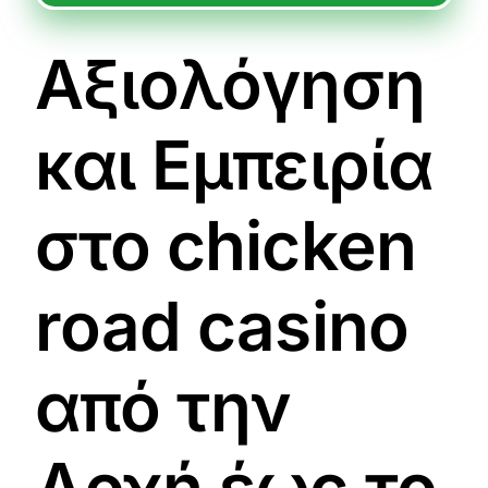
Αξιολόγηση
και Εμπειρία
στο chicken
road casino
από την
Αρχή έως το