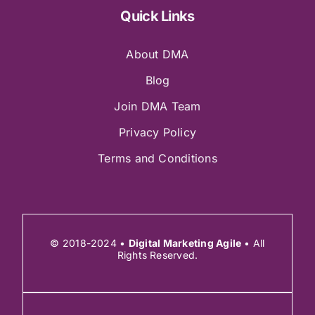
Quick Links
About DMA
Blog
Join DMA Team
Privacy Policy
Terms and Conditions
© 2018-2024 •
Digital Marketing Agile
• All
Rights Reserved.