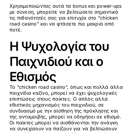
Χρησιμοποιώντας αυτά τα bonus και power-ups
με σύνεση, μπορείτε να βελτιώσετε σημαντικά
τις πιθανότητές σας για επιτυχία στο “chicken
road casino” και να φτάσετε πιο μακριά από
ποτέ.
Η Ψυχολογία του
Παιχνιδιού και ο
Εθισμός
Το “chicken road casino”, όπως και πολλά άλλα
παιχνίδια καζίνο, μπορεί να έχει ψυχολογικές
επιπτώσεις στους παίκτες. Ο απλός αλλά
εθιστικός μηχανισμός του παιχνιδιού, σε
συνδυασμό με την αίσθηση της πρόκλησης και
της ανταμοιβής, μπορεί να οδηγήσει σε εθισμό.
Οι παίκτες μπορεί να αισθάνονται την ανάγκη
να συνεχίσουν να παίζουν για να βελτιώσουν