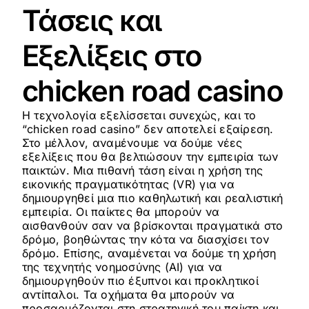
Τάσεις και
Εξελίξεις στο
chicken road casino
Η τεχνολογία εξελίσσεται συνεχώς, και το
“chicken road casino” δεν αποτελεί εξαίρεση.
Στο μέλλον, αναμένουμε να δούμε νέες
εξελίξεις που θα βελτιώσουν την εμπειρία των
παικτών. Μια πιθανή τάση είναι η χρήση της
εικονικής πραγματικότητας (VR) για να
δημιουργηθεί μια πιο καθηλωτική και ρεαλιστική
εμπειρία. Οι παίκτες θα μπορούν να
αισθανθούν σαν να βρίσκονται πραγματικά στο
δρόμο, βοηθώντας την κότα να διασχίσει τον
δρόμο. Επίσης, αναμένεται να δούμε τη χρήση
της τεχνητής νοημοσύνης (AI) για να
δημιουργηθούν πιο έξυπνοι και προκλητικοί
αντίπαλοι. Τα οχήματα θα μπορούν να
προσαρμόζονται στη στρατηγική του παίκτη και