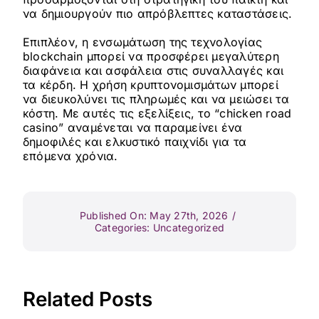
να δημιουργούν πιο απρόβλεπτες καταστάσεις.
Επιπλέον, η ενσωμάτωση της τεχνολογίας
blockchain μπορεί να προσφέρει μεγαλύτερη
διαφάνεια και ασφάλεια στις συναλλαγές και
τα κέρδη. Η χρήση κρυπτονομισμάτων μπορεί
να διευκολύνει τις πληρωμές και να μειώσει τα
κόστη. Με αυτές τις εξελίξεις, το “chicken road
casino” αναμένεται να παραμείνει ένα
δημοφιλές και ελκυστικό παιχνίδι για τα
επόμενα χρόνια.
Published On: May 27th, 2026
/
Categories:
Uncategorized
Related Posts