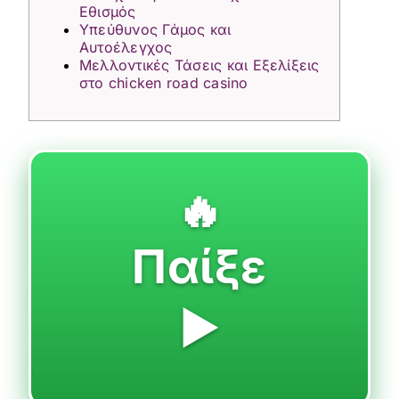
Εθισμός
Υπεύθυνος Γάμος και
Αυτοέλεγχος
Μελλοντικές Τάσεις και Εξελίξεις
στο chicken road casino
🔥
Παίξε
▶️